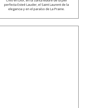
Creo en Dior, en la Santa Madre de la piel
perfecta Esteé Lauder, el Saint Laurent de la
elegancia y en el paraíso de La Prairie.