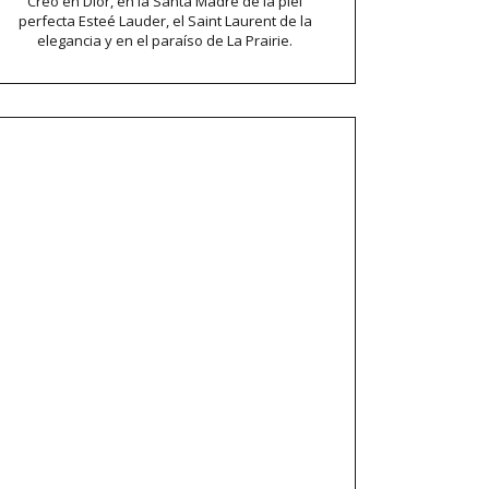
Creo en Dior, en la Santa Madre de la piel
perfecta Esteé Lauder, el Saint Laurent de la
elegancia y en el paraíso de La Prairie.