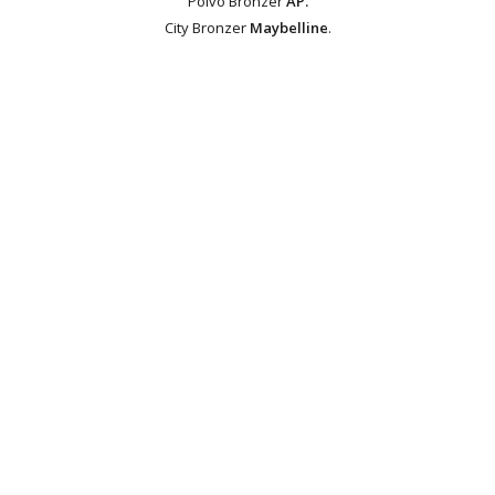
Polvo Bronzer
AP.
City Bronzer
Maybelline
.