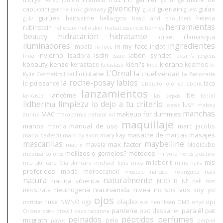
Foreo
forlle'd
gentil
givenchy
guerlain
guías
capuccini
get the look
giveaway
gucci
guess
gurúes
hairssime
hallazgos
helena
guiv
head and shoulders
herramientas
rubinstein
heliocare
hello skin
herbal essences
hermes
beauty
hidratación
hidratante
idraet
illamasqua
iluminadores
ingredientes
in my face
impala
inglot
in love
invierno
isdin
jabón syndet
Isadora
Inoa
issue
jactan's
jergens
kbeauty
kenzo
kiehl's
klorane
kerastase
kosmos
Kérastase
kiko
kr
L'Oreal
l'occitane
la cruel verdad
Kylie Cosmetics
l'bel
La Pasionaria
la roche-posay
labios
la puissance
laca
laboratorio once
laborit
lanzamientos
lancôme
lbel
lancaster
las pepas
lemel
lidherma
limpieza
lo dejo a tu criterio
lush
loewe
mabby
manchas
MAC
makeup for dummies
autino
macadamia natural oil
maquillaje
manos
manual de uso
marc jacobs
mantra
masacre de marcas
masajes
mary kay
mario badescu
mark by avon
mascarillas
maybelline
max factor
mavala
Medicube
matrix
mellizos o gemelos?
métodos
medusa colores
mi voto no es positivo
mis
milaborit
mia skincare
Mía skincare
michael kors
mies
minx nails
preferidos
moda
moroccanoil
mustela
narciso Rodriguez
nars
natura
naturalmente
natura siberica
NBOTB
NE
nell ross
neutrogena
niacinamida
nivea
no sos vos soy yo
neostrata
ojos
nuxe
NWNO
ogx
olaplex
opi
noticias
ole henriksen
OMS
onyx
pantene
para él
pat
pao dessaner
Orlane
osis+
otowil
paco rabanne
peinados
péptidos
perfumes
mcgrath
pelo
payot
perpiel