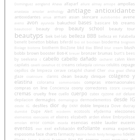
ampollas
alfaparf
Domínguez
aengland
Ahava
allure
almay
amope
antiage
antioxidante
anastasia
ansolar
anthology
antioxidantes
asian skincare
avene
armani
anua
autobombo
avon
bases
bakuchiol
bb creams
basicare
aveno
ayurvida
beauty school
beauty drop
beauty tour
beauticool
beautyps
belleza BBB
bek
bel-lab
belleza en Falabella
biblias
benefit
benetton
biferdil
bioderma
bio oil
bioclean
biogreen
blush
biotherm
BioZone
bkd
Blind
Biolage
bioterra
Blas
blur cream
bobbi brown
booster
Boti-K
bronzer
brumas
burt's bees
breuer
cabello
cabello dañado
by seelvana
calvin klein
c
cacharel
cepage
capilatis
cc creams
celiaquía
celulitis
cavalli
caviahue
celimax
cepillos de limpieza
cerave
cetaphil
chanel
Cher
china
chia graal
colágeno y
clean beauty
clinique
glaze
clarins
cicatricure.
elastina
compras internacionales
colorama
commonlabs
compras on line
coony
correctores
Conciencia
cosrx
covergirl
cremas
cuerpo
cruelty free
cuello
cutex
cyzone
deluxe
ddf
desde IG
dermaglos
depilacion
dermoelementos
dermalogica
dior
desfiles
diy
doble limpieza
Dove
ducray
desde IG.
DKNY
elecciones
Dupe Alert
ecotools
efyderma
dumitié
ecoderm
elixires
elizabeth arden
elvive
Embryolisse
elementos esenciales
elf
esencias
estée lauder
eucerin
error común
emolan
escada
eventos
exfoliante
exfoliación
eximia
expertas
exel
ewe
exposoma
face charts
farmacity
fidelité
fascino
fendi
fenty
ferragamo
FYI
garnier
filorga
Framesi
frizz
germaine de