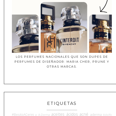
LOS PERFUMES NACIONALES QUE SON DUPES DE
PERFUMES DE DISEÑADOR: MARIA CHER, PRUNE Y
OTRAS MARCAS.
ETIQUETAS
aceites
ácidos
acné
#BesitoACerini
aderma
a
A-Derma
Adolfo