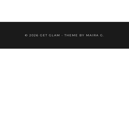
©
2026
GET GLAM
• THEME BY
MAIRA G.