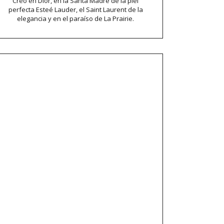
Creo en Dior, en la Santa Madre de la piel
perfecta Esteé Lauder, el Saint Laurent de la
elegancia y en el paraíso de La Prairie.