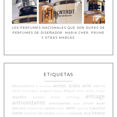
LOS PERFUMES NACIONALES QUE SON DUPES DE
PERFUMES DE DISEÑADOR: MARIA CHER, PRUNE
Y OTRAS MARCAS.
ETIQUETAS
aceites
ácidos
acné
#BesitoACerini
aderma
a
A-Derma
alfaparf
Adolfo Domínguez
aengland
Ahava
allure
almay
amope
antiage
ampollas
anastasia
ansolar
anthology
antioxidante
antioxidantes
asian
armani
anua
avon
skincare
avene
bakuchiol
autobombo
aveno
ayurvida
bases
beauty
bb creams
beauty drop
basicare
beauticool