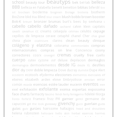
beautyps
school
belleza
beauty tour
bek
bel-lab
BBB
biblias
belleza en Falabella
benefit
benetton
biferdil
bio
bioderma
biotherm
oil
bioclean
biogreen
Biolage
bioterra
blush
bobbi brown
booster
BioZone
bkd
Blind
Blas
blur cream
Boti-K
bronzer
brumas
burt's bees
by seelvana
breuer
c
cabello
cabello dañado
calvin klein
capilatis
cacharel
cepage
cc creams
celiaquía
celulitis
cavalli
caviahue
celimax
cepillos de limpieza
cerave
cetaphil
chanel
Cher
chia graal
clean beauty
clinique
china glaze
clarins
cicatricure.
colágeno y elastina
compras
colorama
commonlabs
internacionales
compras on line
coony
Conciencia
cremas
correctores
cruelty free
cosrx
cuello
covergirl
cuerpo
dermaglos
cutex
cyzone
deluxe
depilacion
ddf
desde IG
desfiles
dermoelementos
dermalogica
desde IG.
dior
diy
doble limpieza
Dove
ducray
Dupe Alert
DKNY
dumitié
elecciones
ecotools
efyderma
ecoderm
elementos esenciales
elf
elixires
elizabeth arden
elvive
Embryolisse
error
emolan
eventos
esencias
estée lauder
eucerin
común
escada
ewe
exfoliante
exfoliación
eximia
expertas
exposoma
exel
face charts
farmacity
fidelité
filorga
fascino
fendi
fenty
ferragamo
FYI
garnier
Framesi
frizz
germaine de
Foreo
forlle'd
gentil
givenchy
guerlain
capuccini
get the look
giveaway
gucci
guess
guías
gurúes
hairssime
hallazgos
guiv
head and shoulders
helena rubinstein
heliocare
hello skin
herbal essences
hermes