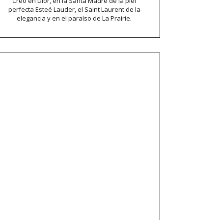
Creo en Dior, en la Santa Madre de la piel
perfecta Esteé Lauder, el Saint Laurent de la
elegancia y en el paraíso de La Prairie.