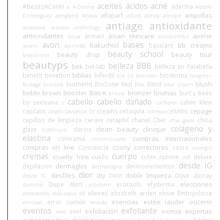
aceites
ácidos
acné
#BesitoACerini
aderma
a
A-Derma
Adolfo
ampollas
alfaparf
Domínguez
aengland
Ahava
allure
almay
amope
antiage
antioxidante
anastasia
ansolar
anthology
antioxidantes
asian skincare
avene
armani
anua
autobombo
avon
bases
bakuchiol
bb creams
basicare
aveno
ayurvida
beauty school
beauty drop
beauty tour
beauticool
beautyps
belleza BBB
bek
bel-lab
belleza en Falabella
biblias
benefit
benetton
biferdil
bioderma
bio oil
bioclean
biogreen
blush
biotherm
BioZone
bkd
Blind
Biolage
bioterra
Blas
blur cream
bobbi brown
booster
Boti-K
bronzer
brumas
burt's bees
breuer
cabello
cabello dañado
by seelvana
calvin klein
c
cacharel
cepage
capilatis
cc creams
celiaquía
celulitis
cavalli
caviahue
celimax
cepillos de limpieza
cerave
cetaphil
chanel
Cher
china
chia graal
colágeno y
clean beauty
clinique
glaze
clarins
cicatricure.
elastina
compras internacionales
colorama
commonlabs
compras on line
coony
correctores
Conciencia
cosrx
covergirl
cremas
cuerpo
cruelty free
cuello
cutex
cyzone
deluxe
ddf
desde IG
dermaglos
depilacion
dermoelementos
dermalogica
dior
desfiles
diy
doble limpieza
Dove
ducray
desde IG.
DKNY
elecciones
Dupe Alert
ecotools
efyderma
dumitié
ecoderm
elixires
elizabeth arden
elvive
Embryolisse
elementos esenciales
elf
esencias
estée lauder
eucerin
error común
emolan
escada
eventos
exfoliante
exfoliación
eximia
expertas
exel
ewe
exposoma
face charts
farmacity
fidelité