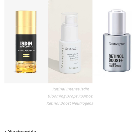
Retinal Intense Isdin
Blooming Drops Kosmos.
Retinol Boost Neutrogena.
•
.
Niacinamida