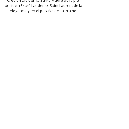
Creo en Dior, en la Santa Madre de la piel
perfecta Esteé Lauder, el Saint Laurent de la
elegancia y en el paraíso de La Prairie.