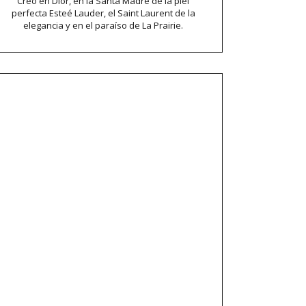
Creo en Dior, en la Santa Madre de la piel
perfecta Esteé Lauder, el Saint Laurent de la
elegancia y en el paraíso de La Prairie.