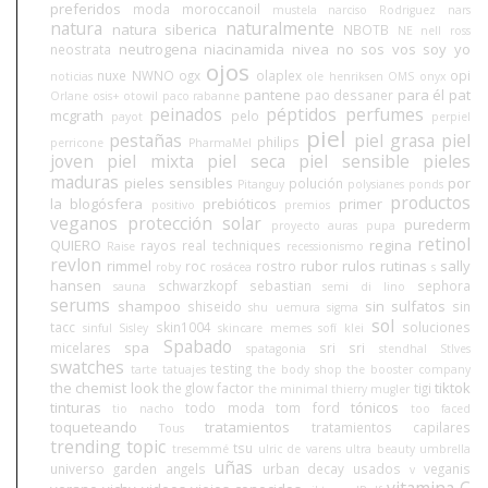
preferidos
moda
moroccanoil
mustela
narciso Rodriguez
nars
natura
naturalmente
natura siberica
NBOTB
NE
nell ross
neutrogena
niacinamida
nivea
no sos vos soy yo
neostrata
ojos
nuxe
NWNO
ogx
olaplex
opi
noticias
ole henriksen
OMS
onyx
pantene
para él
pat
pao dessaner
Orlane
osis+
otowil
paco rabanne
peinados
péptidos
perfumes
mcgrath
pelo
payot
perpiel
piel
pestañas
piel grasa
piel
philips
perricone
PharmaMel
joven
piel mixta
piel seca
piel sensible
pieles
maduras
pieles sensibles
por
polución
Pitanguy
polysianes
ponds
productos
la blogósfera
prebióticos
primer
positivo
premios
veganos
protección solar
purederm
proyecto auras
pupa
retinol
QUIERO
regina
rayos
real techniques
Raise
recessionismo
revlon
rimmel
rubor
rulos
rutinas
sally
roc
rostro
roby
rosácea
s
hansen
schwarzkopf
sebastian
sephora
sauna
semi di lino
serums
shampoo
sin sulfatos
shiseido
sin
shu uemura
sigma
sol
tacc
skin1004
soluciones
sinful
Sisley
skincare memes
sofí klei
Spabado
spa
micelares
sri sri
spatagonia
stendhal
StIves
swatches
testing
tarte
tatuajes
the body shop
the booster company
the chemist look
tiktok
the glow factor
tigi
the minimal
thierry mugler
tinturas
tónicos
todo moda
tom ford
tio nacho
too faced
toqueteando
tratamientos
tratamientos capilares
Tous
trending topic
tsu
tresemmé
ulric de varens
ultra beauty
umbrella
uñas
universo garden angels
urban decay
usados
veganis
v