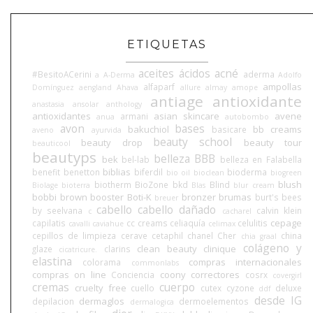
ETIQUETAS
aceites
ácidos
acné
#BesitoACerini
aderma
a
A-Derma
Adolfo
ampollas
alfaparf
Domínguez
aengland
Ahava
allure
almay
amope
antiage
antioxidante
anastasia
ansolar
anthology
antioxidantes
asian skincare
avene
armani
anua
autobombo
avon
bases
bakuchiol
bb creams
basicare
aveno
ayurvida
beauty school
beauty drop
beauty tour
beauticool
beautyps
belleza BBB
bek
bel-lab
belleza en Falabella
biblias
benefit
benetton
biferdil
bioderma
bio oil
bioclean
biogreen
blush
biotherm
BioZone
bkd
Blind
Biolage
bioterra
Blas
blur cream
bobbi brown
booster
Boti-K
bronzer
brumas
burt's bees
breuer
cabello
cabello dañado
by seelvana
calvin klein
c
cacharel
cepage
capilatis
cc creams
celiaquía
celulitis
cavalli
caviahue
celimax
cepillos de limpieza
cerave
cetaphil
chanel
Cher
china
chia graal
colágeno y
clean beauty
clinique
glaze
clarins
cicatricure.
elastina
compras internacionales
colorama
commonlabs
compras on line
coony
correctores
Conciencia
cosrx
covergirl
cremas
cuerpo
cruelty free
cuello
cutex
cyzone
deluxe
ddf
desde IG
dermaglos
depilacion
dermoelementos
dermalogica