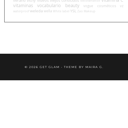
vitamina C
verano
vichy
videos
viejos conocidos
viktorandRolf
vitaminas
vocabulario beauty
vogue cosméticos
vz
weleda
YSL
wella
waterproof
White label
Zao Makeup
©
2026
GET GLAM
• THEME BY
MAIRA G.