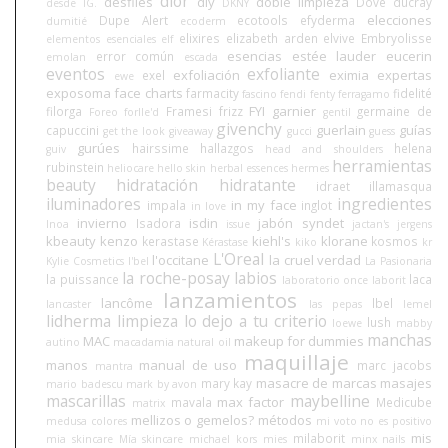
dior
desfiles
diy
doble limpieza
Dove
ducray
desde IG.
DKNY
elecciones
Dupe Alert
ecotools
efyderma
dumitié
ecoderm
elixires
elizabeth arden
elvive
Embryolisse
elementos esenciales
elf
esencias
estée lauder
eucerin
error común
emolan
escada
eventos
exfoliante
exfoliación
eximia
expertas
exel
ewe
exposoma
face charts
farmacity
fidelité
fascino
fendi
fenty
ferragamo
FYI
garnier
filorga
Framesi
frizz
germaine de
Foreo
forlle'd
gentil
givenchy
guerlain
guías
capuccini
get the look
giveaway
gucci
guess
gurúes
hairssime
hallazgos
helena
guiv
head and shoulders
herramientas
rubinstein
heliocare
hello skin
herbal essences
hermes
beauty
hidratación
hidratante
idraet
illamasqua
iluminadores
ingredientes
in my face
impala
inglot
in love
invierno
isdin
jabón syndet
Isadora
Inoa
issue
jactan's
jergens
kbeauty
kenzo
kiehl's
klorane
kerastase
kosmos
Kérastase
kiko
kr
L'Oreal
l'occitane
la cruel verdad
Kylie Cosmetics
l'bel
La Pasionaria
la roche-posay
labios
la puissance
laca
laboratorio once
laborit
lanzamientos
lancôme
lbel
lancaster
las pepas
lemel
lidherma
limpieza
lo dejo a tu criterio
lush
loewe
mabby
manchas
MAC
makeup for dummies
autino
macadamia natural oil
maquillaje
manos
manual de uso
marc jacobs
mantra
masacre de marcas
masajes
mary kay
mario badescu
mark by avon
mascarillas
maybelline
max factor
mavala
Medicube
matrix
mellizos o gemelos?
métodos
medusa colores
mi voto no es positivo
mis
milaborit
mia skincare
Mía skincare
michael kors
mies
minx nails