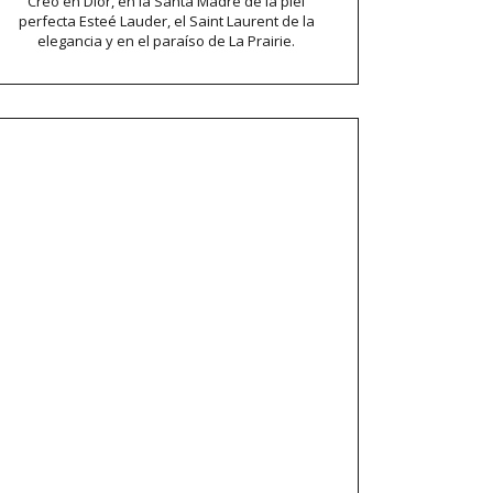
Creo en Dior, en la Santa Madre de la piel
perfecta Esteé Lauder, el Saint Laurent de la
elegancia y en el paraíso de La Prairie.