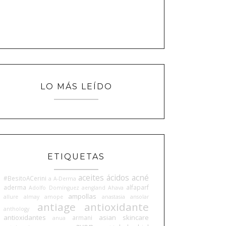
LO MÁS LEÍDO
ETIQUETAS
aceites
ácidos
acné
#BesitoACerini
a
A-Derma
aderma
alfaparf
Adolfo Domínguez
aengland
Ahava
ampollas
allure
almay
amope
anastasia
ansolar
antiage
antioxidante
anthology
antioxidantes
asian skincare
armani
anua