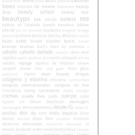
avon
avene
bakuchiol
autobombo
aveno
ayurvida
bases
bb creams
beauty
basicare
beauticool
beauty school
drop
beauty tour
beautyps
belleza BBB
bek
bel-lab
biblias
belleza en Falabella
benefit
benetton
biferdil
bioderma
bio oil
bioclean
biogreen
Biolage
biotherm
BioZone
bkd
Blind
bioterra
Blas
blur cream
blush
bobbi brown
booster
Boti-K
breuer
bronzer
brumas
burt's bees
by seelvana
c
cabello
cabello dañado
calvin klein
cacharel
capilatis
cc creams
celiaquía
cavalli
caviahue
celimax
cepage
celulitis
cepillos de limpieza
cerave
cetaphil
chanel
Cher
china glaze
chia graal
clean beauty
clinique
clarins
cicatricure.
colágeno y elastina
colorama
commonlabs
compras internacionales
compras on line
coony
correctores
Conciencia
cosrx
covergirl
cremas
cuerpo
cruelty free
cuello
cutex
dermaglos
cyzone
deluxe
depilacion
ddf
desde IG
dermoelementos
dermalogica
desde IG.
dior
desfiles
diy
doble limpieza
Dove
DKNY
ducray
Dupe Alert
ecotools
dumitié
ecoderm
elecciones
efyderma
elementos esenciales
elf
elixires
elizabeth arden
elvive
Embryolisse
emolan
esencias
estée lauder
error común