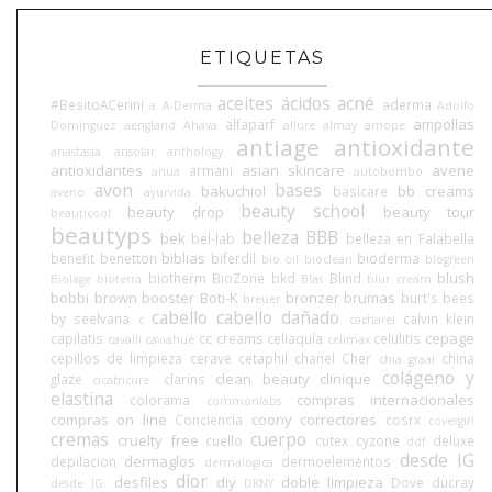
ETIQUETAS
aceites
ácidos
acné
#BesitoACerini
aderma
a
A-Derma
Adolfo
ampollas
alfaparf
Domínguez
aengland
Ahava
allure
almay
amope
antiage
antioxidante
anastasia
ansolar
anthology
antioxidantes
asian skincare
avene
armani
anua
autobombo
avon
bases
bakuchiol
bb creams
basicare
aveno
ayurvida
beauty school
beauty drop
beauty tour
beauticool
beautyps
belleza BBB
bek
bel-lab
belleza en Falabella
biblias
benefit
benetton
biferdil
bioderma
bio oil
bioclean
biogreen
blush
biotherm
BioZone
bkd
Blind
Biolage
bioterra
Blas
blur cream
bobbi brown
booster
Boti-K
bronzer
brumas
burt's bees
breuer
cabello
cabello dañado
by seelvana
calvin klein
c
cacharel
cepage
capilatis
cc creams
celiaquía
celulitis
cavalli
caviahue
celimax
cepillos de limpieza
cerave
cetaphil
chanel
Cher
china
chia graal
colágeno y
clean beauty
clinique
glaze
clarins
cicatricure.
elastina
compras internacionales
colorama
commonlabs
compras on line
coony
correctores
Conciencia
cosrx
covergirl
cremas
cuerpo
cruelty free
cuello
cutex
cyzone
deluxe
ddf
desde IG
dermaglos
depilacion
dermoelementos
dermalogica
dior
desfiles
diy
doble limpieza
Dove
ducray
desde IG.
DKNY