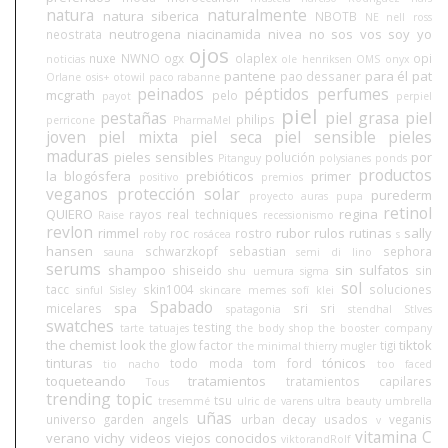
natura
naturalmente
natura siberica
NBOTB
NE
nell ross
neutrogena
niacinamida
nivea
no sos vos soy yo
neostrata
ojos
nuxe
NWNO
ogx
olaplex
opi
noticias
ole henriksen
OMS
onyx
pantene
para él
pat
pao dessaner
Orlane
osis+
otowil
paco rabanne
peinados
péptidos
perfumes
mcgrath
pelo
payot
perpiel
piel
pestañas
piel grasa
piel
philips
perricone
PharmaMel
joven
piel mixta
piel seca
piel sensible
pieles
maduras
pieles sensibles
por
polución
Pitanguy
polysianes
ponds
productos
la blogósfera
prebióticos
primer
positivo
premios
veganos
protección solar
purederm
proyecto auras
pupa
retinol
QUIERO
regina
rayos
real techniques
Raise
recessionismo
revlon
rimmel
rubor
rulos
rutinas
sally
roc
rostro
roby
rosácea
s
hansen
schwarzkopf
sebastian
sephora
sauna
semi di lino
serums
shampoo
sin sulfatos
shiseido
sin
shu uemura
sigma
sol
tacc
skin1004
soluciones
sinful
Sisley
skincare memes
sofí klei
Spabado
spa
micelares
sri sri
spatagonia
stendhal
StIves
swatches
testing
tarte
tatuajes
the body shop
the booster company
the chemist look
tiktok
the glow factor
tigi
the minimal
thierry mugler
tinturas
tónicos
todo moda
tom ford
tio nacho
too faced
toqueteando
tratamientos
tratamientos capilares
Tous
trending topic
tsu
tresemmé
ulric de varens
ultra beauty
umbrella
uñas
universo garden angels
urban decay
usados
veganis
v
vitamina C
verano
vichy
videos
viejos conocidos
viktorandRolf