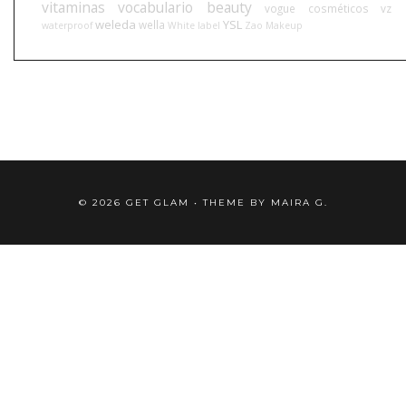
vitaminas
vocabulario beauty
vogue cosméticos
vz
weleda
YSL
wella
waterproof
White label
Zao Makeup
©
2026
GET GLAM
• THEME BY
MAIRA G.