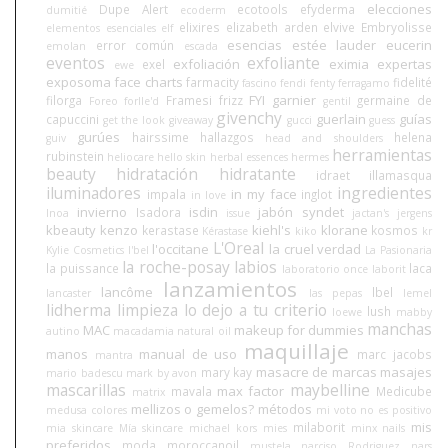
elecciones
Dupe Alert
ecotools
efyderma
dumitié
ecoderm
elixires
elizabeth arden
elvive
Embryolisse
elementos esenciales
elf
esencias
estée lauder
eucerin
error común
emolan
escada
eventos
exfoliante
exfoliación
eximia
expertas
exel
ewe
exposoma
face charts
farmacity
fidelité
fascino
fendi
fenty
ferragamo
FYI
garnier
filorga
Framesi
frizz
germaine de
Foreo
forlle'd
gentil
givenchy
guerlain
guías
capuccini
get the look
giveaway
gucci
guess
gurúes
hairssime
hallazgos
helena
guiv
head and shoulders
herramientas
rubinstein
heliocare
hello skin
herbal essences
hermes
beauty
hidratación
hidratante
idraet
illamasqua
iluminadores
ingredientes
in my face
impala
inglot
in love
invierno
isdin
jabón syndet
Isadora
Inoa
issue
jactan's
jergens
kbeauty
kenzo
kiehl's
klorane
kerastase
kosmos
Kérastase
kiko
kr
L'Oreal
l'occitane
la cruel verdad
Kylie Cosmetics
l'bel
La Pasionaria
la roche-posay
labios
la puissance
laca
laboratorio once
laborit
lanzamientos
lancôme
lbel
lancaster
las pepas
lemel
lidherma
limpieza
lo dejo a tu criterio
lush
loewe
mabby
manchas
MAC
makeup for dummies
autino
macadamia natural oil
maquillaje
manos
manual de uso
marc jacobs
mantra
masacre de marcas
masajes
mary kay
mario badescu
mark by avon
mascarillas
maybelline
max factor
mavala
Medicube
matrix
mellizos o gemelos?
métodos
medusa colores
mi voto no es positivo
mis
milaborit
mia skincare
Mía skincare
michael kors
mies
minx nails
preferidos
moda
moroccanoil
mustela
narciso Rodriguez
nars