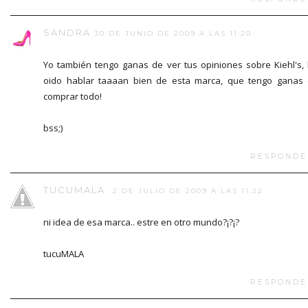
SANDRA
30 DE JUNIO DE 2009 A LAS 11:20
Yo también tengo ganas de ver tus opiniones sobre Kiehl's,
oido hablar taaaan bien de esta marca, que tengo ganas
comprar todo!
bss;)
RESPONDE
TUCUMALA
2 DE JULIO DE 2009 A LAS 11:22
ni idea de esa marca.. estre en otro mundo?¡?¡?
tucuMALA
RESPONDE