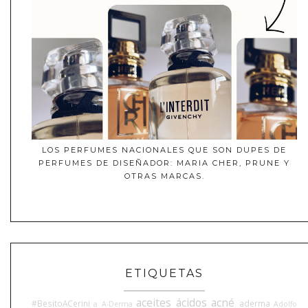
LOS PERFUMES NACIONALES QUE SON DUPES DE
PERFUMES DE DISEÑADOR: MARIA CHER, PRUNE Y
OTRAS MARCAS.
ETIQUETAS
aceites
ácidos
acné
#BesitoACerini
aderma
a
A-Derma
Adolfo