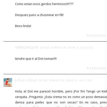
Como estan esos gordos hermosos!!!???
Despues paso a chusmear en FB!
Beso linda!
RESPONDE
VERONIQUE
29 DE JUNIO DE 2009 A LAS 0:14
tendre que ir al Dot nomas!!!!
RESPONDE
LOLA LOLA
29 DE JUNIO DE 2009 A LAS 2:30
Hola, el Dot me pareció horrible, pero ¡Por fin! Tengo un Kie
cerquita...Pregunta: ¿Esta crema no es como un poco demasi
densa para pieles que no son secas? En mi caso, pre