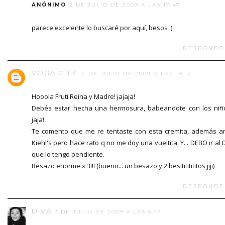
ANÓNIMO
2 DE JULIO DE 2009 A LAS 17:47
parece excelente lo buscaré por aquí, besos :)
RESPONDE
VOGA.CHIC
2 DE JULIO DE 2009 A LAS 19:12
Hooola Fruti Reina y Madre! jajaja!
Debés estar hecha una hermosura, babeandote con los niñ
jaja!
Te comento que me re tentaste con esta cremita, además 
Kiehl's pero hace rato q no me doy una vueltita. Y... DEBO ir al 
que lo tengo pendiente.
Besazo enorme x 3!!! (bueno... un besazo y 2 besitititititos jiji)
RESPONDE
DIVA
3 DE JULIO DE 2009 A LAS 5:44