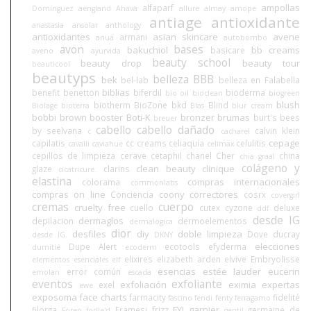
ampollas
alfaparf
Domínguez
aengland
Ahava
allure
almay
amope
antiage
antioxidante
anastasia
ansolar
anthology
antioxidantes
asian skincare
avene
armani
anua
autobombo
avon
bases
bakuchiol
bb creams
basicare
aveno
ayurvida
beauty school
beauty drop
beauty tour
beauticool
beautyps
belleza BBB
bek
bel-lab
belleza en Falabella
biblias
benefit
benetton
biferdil
bioderma
bio oil
bioclean
biogreen
blush
biotherm
BioZone
bkd
Blind
Biolage
bioterra
Blas
blur cream
bobbi brown
booster
Boti-K
bronzer
brumas
burt's bees
breuer
cabello
cabello dañado
by seelvana
calvin klein
c
cacharel
cepage
capilatis
cc creams
celiaquía
celulitis
cavalli
caviahue
celimax
cepillos de limpieza
cerave
cetaphil
chanel
Cher
china
chia graal
colágeno y
clean beauty
clinique
glaze
clarins
cicatricure.
elastina
compras internacionales
colorama
commonlabs
compras on line
coony
correctores
Conciencia
cosrx
covergirl
cremas
cuerpo
cruelty free
cuello
cutex
cyzone
deluxe
ddf
desde IG
dermaglos
depilacion
dermoelementos
dermalogica
dior
desfiles
diy
doble limpieza
Dove
ducray
desde IG.
DKNY
elecciones
Dupe Alert
ecotools
efyderma
dumitié
ecoderm
elixires
elizabeth arden
elvive
Embryolisse
elementos esenciales
elf
esencias
estée lauder
eucerin
error común
emolan
escada
eventos
exfoliante
exfoliación
eximia
expertas
exel
ewe
exposoma
face charts
farmacity
fidelité
fascino
fendi
fenty
ferragamo
FYI
garnier
filorga
Framesi
frizz
germaine de
Foreo
forlle'd
gentil