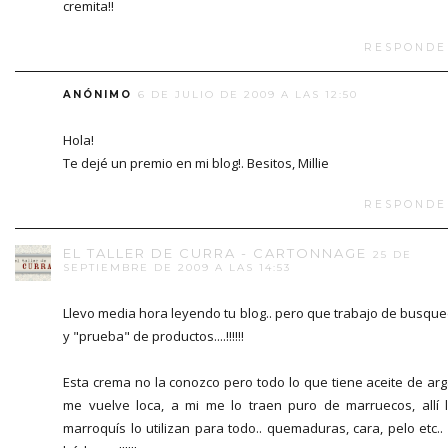
cremita!!
RESPONDE
ANÓNIMO
6 DE JULIO DE 2009 A LAS 12:50
Hola!
Te dejé un premio en mi blog!. Besitos, Millie
RESPONDE
EL TALLER DE CURRA - CARTONNAGE
25 DE
SEPTIEMBRE DE 2009 A LAS 14:53
Llevo media hora leyendo tu blog.. pero que trabajo de busqu
y "prueba" de productos....!!!!!!
Esta crema no la conozco pero todo lo que tiene aceite de ar
me vuelve loca, a mi me lo traen puro de marruecos, allí 
marroquís lo utilizan para todo.. quemaduras, cara, pelo etc..