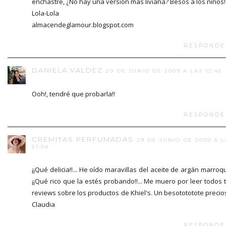
enchastre, ¿No hay una versión más liviana? Besos a los niños!
Lola-Lola
almacendeglamour.blogspot.com
RESPONDE
DANIELA VALDEZ
29 DE JUNIO DE 2009 A LAS 12:45
Ooh!, tendré que probarla!!
RESPONDE
CREMITAS PERFUMADAS
29 DE JUNIO DE 2009 A L
21:04
¡¡Qué delicia!!... He oído maravillas del aceite de argán marroquí
¡¡Qué rico que la estés probando!!... Me muero por leer todos 
reviews sobre los productos de Khiel's. Un besotototote precio
Claudia
RESPONDE