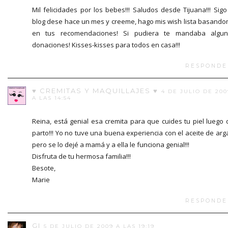
Mil felicidades por los bebes!!! Saludos desde Tijuana!!! Sigo
blog dese hace un mes y creeme, hago mis wish lista basand
en tus recomendaciones! Si pudiera te mandaba algun
donaciones! Kisses-kisses para todos en casa!!!
RESPONDE
♥ CREMITAS Y MAQUILLAJES ♥
4 DE JULIO DE 200
A LAS 14:54
Reina, está genial esa cremita para que cuides tu piel luego 
parto!!! Yo no tuve una buena experiencia con el aceite de arg
pero se lo dejé a mamá y a ella le funciona genial!!!
Disfruta de tu hermosa familia!!!
Besote,
Marie
RESPONDE
GI
5 DE JULIO DE 2009 A LAS 19:19