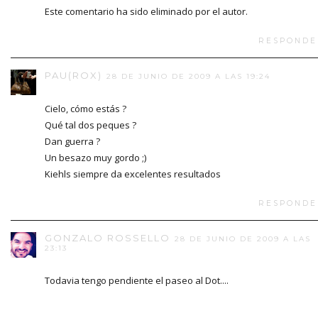
Este comentario ha sido eliminado por el autor.
RESPONDE
PAU(ROX)
28 DE JUNIO DE 2009 A LAS 19:24
Cielo, cómo estás ?
Qué tal dos peques ?
Dan guerra ?
Un besazo muy gordo ;)
Kiehls siempre da excelentes resultados
RESPONDE
GONZALO ROSSELLO
28 DE JUNIO DE 2009 A LAS
23:13
Todavia tengo pendiente el paseo al Dot....