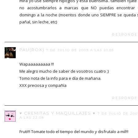
mira yo use siempre hipoglos y esta buensima.. tambien fijate
no acostumbrarlos a marcas que NO puedas encontrar 
domingo a la noche (moentos donde uno SIEMPRE se queda 
pañal, sin leche, etc)
RESPONDE
PAU(ROX)
7 DE JULIO DE 2009 A LAS 21:03
Wapaaaaaaaaa !!!
Me alegro mucho de saber de vosotros cuatro ;)
Tomo nota de la info para e día de mañana.
XXX preciosa y compañía
RESPONDE
♥ CREMITAS Y MAQUILLAJES ♥
7 DE JULIO DE 200
A LAS 22:08
Fruti!!! Tomate todo el tiempo del mundo y disfrutalo a mil!!!