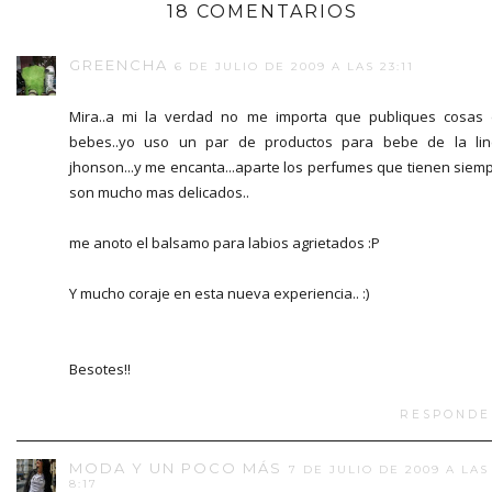
18 COMENTARIOS
GREENCHA
6 DE JULIO DE 2009 A LAS 23:11
Mira..a mi la verdad no me importa que publiques cosas
bebes..yo uso un par de productos para bebe de la li
jhonson...y me encanta...aparte los perfumes que tienen siem
son mucho mas delicados..
me anoto el balsamo para labios agrietados :P
Y mucho coraje en esta nueva experiencia.. :)
Besotes!!
RESPONDE
MODA Y UN POCO MÁS
7 DE JULIO DE 2009 A LAS
8:17