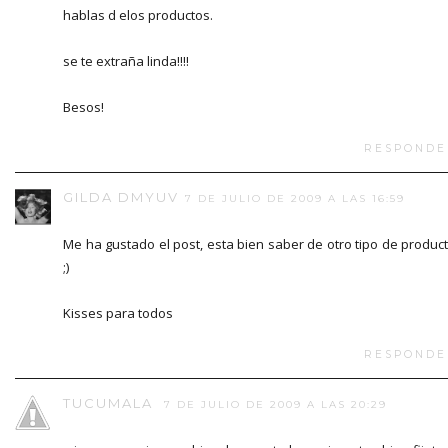
hablas d elos productos.
se te extraña linda!!!!
Besos!
RESPONDE
GILDA DMYUV
7 DE JULIO DE 2009 A LAS 16:59
Me ha gustado el post, esta bien saber de otro tipo de produc
;)
Kisses para todos
RESPONDE
TUCUMALA
7 DE JULIO DE 2009 A LAS 20:29