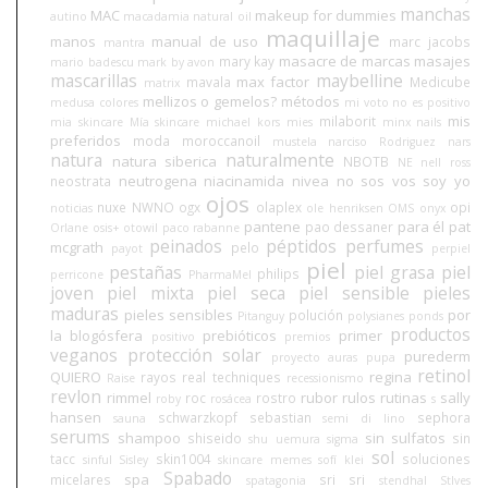
manchas
MAC
makeup for dummies
autino
macadamia natural oil
maquillaje
manos
manual de uso
marc jacobs
mantra
masacre de marcas
masajes
mary kay
mario badescu
mark by avon
mascarillas
maybelline
max factor
mavala
Medicube
matrix
mellizos o gemelos?
métodos
medusa colores
mi voto no es positivo
mis
milaborit
mia skincare
Mía skincare
michael kors
mies
minx nails
preferidos
moda
moroccanoil
mustela
narciso Rodriguez
nars
natura
naturalmente
natura siberica
NBOTB
NE
nell ross
neutrogena
niacinamida
nivea
no sos vos soy yo
neostrata
ojos
nuxe
NWNO
ogx
olaplex
opi
noticias
ole henriksen
OMS
onyx
pantene
para él
pat
pao dessaner
Orlane
osis+
otowil
paco rabanne
peinados
péptidos
perfumes
mcgrath
pelo
payot
perpiel
piel
pestañas
piel grasa
piel
philips
perricone
PharmaMel
joven
piel mixta
piel seca
piel sensible
pieles
maduras
pieles sensibles
por
polución
Pitanguy
polysianes
ponds
productos
la blogósfera
prebióticos
primer
positivo
premios
veganos
protección solar
purederm
proyecto auras
pupa
retinol
QUIERO
regina
rayos
real techniques
Raise
recessionismo
revlon
rimmel
rubor
rulos
rutinas
sally
roc
rostro
roby
rosácea
s
hansen
schwarzkopf
sebastian
sephora
sauna
semi di lino
serums
shampoo
sin sulfatos
shiseido
sin
shu uemura
sigma
sol
tacc
skin1004
soluciones
sinful
Sisley
skincare memes
sofí klei
Spabado
spa
micelares
sri sri
spatagonia
stendhal
StIves