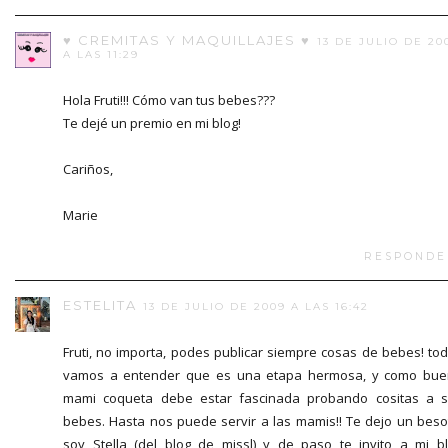
♥ CREMITAS Y MAQUILLAJES ♥
13 DE JULIO DE 20
A LAS 11:29
Hola Fruti!!! Cómo van tus bebes???
Te dejé un premio en mi blog!
Cariños,
Marie
RESPONDE
ESTELITA
13 DE JULIO DE 2009 A LAS 16:42
Fruti, no importa, podes publicar siempre cosas de bebes! to
vamos a entender que es una etapa hermosa, y como bu
mami coqueta debe estar fascinada probando cositas a 
bebes. Hasta nos puede servir a las mamis!! Te dejo un beso
soy Stella (del blog de missl) y de paso te invito a mi b