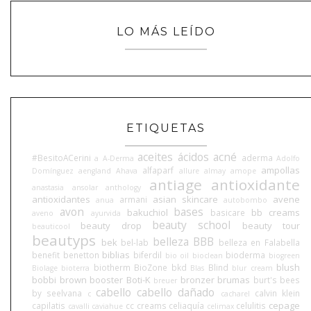
LO MÁS LEÍDO
ETIQUETAS
aceites
ácidos
acné
#BesitoACerini
aderma
a
A-Derma
Adolfo
ampollas
alfaparf
Domínguez
aengland
Ahava
allure
almay
amope
antiage
antioxidante
anastasia
ansolar
anthology
antioxidantes
asian skincare
avene
armani
anua
autobombo
avon
bases
bakuchiol
bb creams
basicare
aveno
ayurvida
beauty school
beauty drop
beauty tour
beauticool
beautyps
belleza BBB
bek
bel-lab
belleza en Falabella
biblias
benefit
benetton
biferdil
bioderma
bio oil
bioclean
biogreen
blush
biotherm
BioZone
bkd
Blind
Biolage
bioterra
Blas
blur cream
bobbi brown
booster
Boti-K
bronzer
brumas
burt's bees
breuer
cabello
cabello dañado
by seelvana
calvin klein
c
cacharel
cepage
capilatis
cc creams
celiaquía
celulitis
cavalli
caviahue
celimax