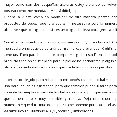
mayor como son dos pequeñas criaturas estoy tratando de volve
postear como Dior manda. Es y será difícil, sepanló.
Y para la vuelta, como no podía ser de otra manera, posteo so
productos de bebé... que juro sobre mi necessaire será la primer
última vez que lo haga, que esto es un blog de belleza para gente adult
Con el advenimiento de mis niños, mis amigas muy queridas de L´Or
me regalaron productos de una de mis marcas preferidas,
Kiehl´s
, 
tiene una línea para bebés que siempre me gustó. Esta línea tiene to
productos con ph neutro ideal para la piel de los cachorritos, y algún 
otro componente natural que es super cuidadoso con esas pielcitas.
El producto elegido para robarles a mis bebés es este
lip balm
que 
usa para los labios agrietados, pero que tambien puede usarse para
zona de las mejillas y nariz de los bebés ya que al principio van a no
que tienen la piel muy sensible y reseca. Deja una capa hi
humectante que dura mucho tiempo. Su componente principal es el
ace
de palta
: rico en vitaminas A D y E, potasio y aminoácidos.