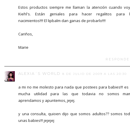
Estos productos siempre me llaman la atención cuando vo
Kiehl's. Están geniales para hacer regalitos para l
nacimientos!!!! El lipbalm dan ganas de probarlo!!!!
Cariños,
Marie
RESPONDE
ALEXIA´S WORLD
8 DE JULIO DE 2009 A LAS 20:30
a mi no me molesto para nada que postees para babies!!! es
mucha utilidad para las que todavia no somos mam
aprendamos y apuntemos, jejej.
y una consulta, quioen dijo que somos adultos?? somos to
unas babies!!! jejejej