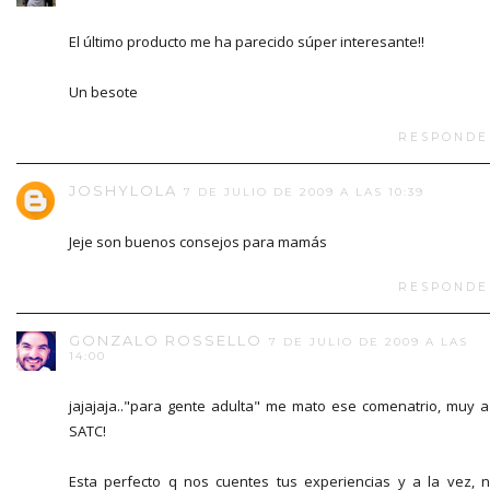
El último producto me ha parecido súper interesante!!
Un besote
RESPONDE
JOSHYLOLA
7 DE JULIO DE 2009 A LAS 10:39
Jeje son buenos consejos para mamás
RESPONDE
GONZALO ROSSELLO
7 DE JULIO DE 2009 A LAS
14:00
jajajaja.."para gente adulta" me mato ese comenatrio, muy a
SATC!
Esta perfecto q nos cuentes tus experiencias y a la vez, 