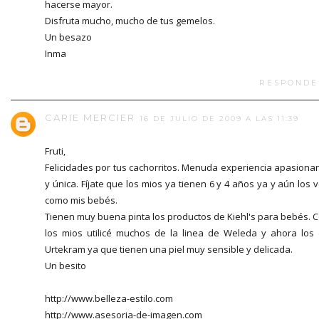
hacerse mayor.
Disfruta mucho, mucho de tus gemelos.
Un besazo
Inma
RESPONDE
CARIE MERCIER
16 DE JULIO DE 2009 A LAS 11:39
Fruti,
Felicidades por tus cachorritos. Menuda experiencia apasiona
y única. Fíjate que los mios ya tienen 6 y 4 años ya y aún los 
como mis bebés.
Tienen muy buena pinta los productos de Kiehl's para bebés. 
los mios utilicé muchos de la linea de Weleda y ahora los
Urtekram ya que tienen una piel muy sensible y delicada.
Un besito
http://www.belleza-estilo.com
http://www.asesoria-de-imagen.com