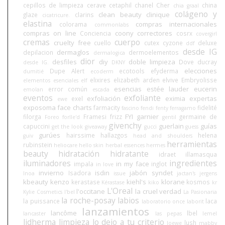
cepillos de limpieza
cerave
cetaphil
chanel
Cher
china
chia graal
colágeno y
clean beauty
clinique
glaze
clarins
cicatricure.
elastina
compras internacionales
colorama
commonlabs
compras on line
coony
correctores
Conciencia
cosrx
covergirl
cremas
cuerpo
cruelty free
cuello
cutex
cyzone
deluxe
ddf
desde IG
dermaglos
depilacion
dermoelementos
dermalogica
dior
desfiles
diy
doble limpieza
Dove
ducray
desde IG.
DKNY
elecciones
Dupe Alert
ecotools
efyderma
dumitié
ecoderm
elixires
elizabeth arden
elvive
Embryolisse
elementos esenciales
elf
esencias
estée lauder
eucerin
error común
emolan
escada
eventos
exfoliante
exfoliación
eximia
expertas
exel
ewe
exposoma
face charts
farmacity
fidelité
fascino
fendi
fenty
ferragamo
FYI
garnier
filorga
Framesi
frizz
germaine de
Foreo
forlle'd
gentil
givenchy
guerlain
guías
capuccini
get the look
giveaway
gucci
guess
gurúes
hairssime
hallazgos
helena
guiv
head and shoulders
herramientas
rubinstein
heliocare
hello skin
herbal essences
hermes
beauty
hidratación
hidratante
idraet
illamasqua
iluminadores
ingredientes
in my face
impala
inglot
in love
invierno
isdin
jabón syndet
Isadora
Inoa
issue
jactan's
jergens
kbeauty
kenzo
kiehl's
klorane
kerastase
kosmos
Kérastase
kiko
kr
L'Oreal
l'occitane
la cruel verdad
Kylie Cosmetics
l'bel
La Pasionaria
la roche-posay
labios
la puissance
laca
laboratorio once
laborit
lanzamientos
lancôme
lbel
lancaster
las pepas
lemel
lidherma
limpieza
lo dejo a tu criterio
lush
loewe
mabby