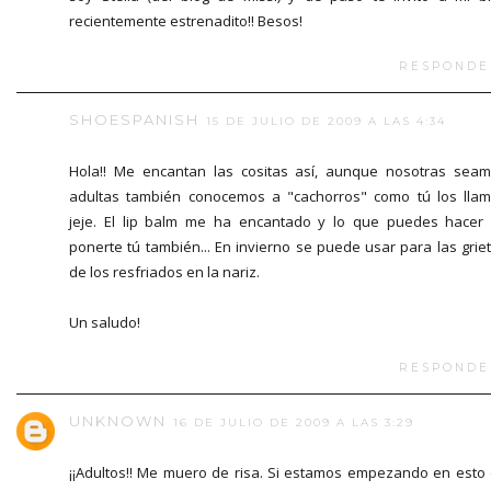
recientemente estrenadito!! Besos!
RESPONDE
SHOESPANISH
15 DE JULIO DE 2009 A LAS 4:34
Hola!! Me encantan las cositas así, aunque nosotras sea
adultas también conocemos a "cachorros" como tú los lla
jeje. El lip balm me ha encantado y lo que puedes hacer
ponerte tú también... En invierno se puede usar para las grie
de los resfriados en la nariz.
Un saludo!
RESPONDE
UNKNOWN
16 DE JULIO DE 2009 A LAS 3:29
¡¡Adultos!! Me muero de risa. Si estamos empezando en esto