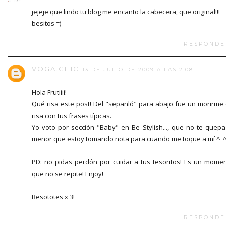
jejeje que lindo tu blog me encanto la cabecera, que original!!!
besitos =)
RESPONDE
VOGA.CHIC
13 DE JULIO DE 2009 A LAS 2:08
Hola Frutiiii!
Qué risa este post! Del "sepanló" para abajo fue un morirme
risa con tus frases típicas.
Yo voto por sección "Baby" en Be Stylish..., que no te quepa
menor que estoy tomando nota para cuando me toque a mí ^_^
PD: no pidas perdón por cuidar a tus tesoritos! Es un mome
que no se repite! Enjoy!
Besototes x 3!
RESPONDE