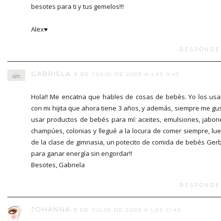
besotes para ti y tus gemelos!!!
Alex♥
RESPONDE
GABRIELA
9 DE JULIO DE 2009 A LAS 0:43
Hola!! Me encatna que hables de cosas de bebés. Yo los us
con mi hijita que ahora tiene 3 años, y además, siempre me gu
usar productos de bebés para mí: aceites, emulsiones, jabon
champúes, colonias y llegué a la locura de comer siempre, lu
de la clase de gimnasia, un potecito de comida de bebés Ger
para ganar energía sin engordar!!
Besotes, Gabriela
RESPONDE
JOHANNA
9 DE JULIO DE 2009 A LAS 11:43