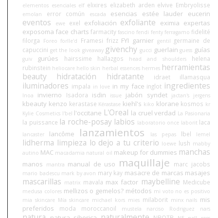
elixires
elizabeth arden
elvive
Embryolisse
elementos esenciales
elf
esencias
estée lauder
eucerin
error común
emolan
escada
eventos
exfoliante
exfoliación
eximia
expertas
exel
ewe
exposoma
face charts
farmacity
fidelité
fascino
fendi
fenty
ferragamo
FYI
garnier
filorga
Framesi
frizz
germaine de
Foreo
forlle'd
gentil
givenchy
guerlain
guías
capuccini
get the look
giveaway
gucci
guess
gurúes
hairssime
hallazgos
helena
guiv
head and shoulders
herramientas
rubinstein
heliocare
hello skin
herbal essences
hermes
beauty
hidratación
hidratante
idraet
illamasqua
iluminadores
ingredientes
in my face
impala
inglot
in love
invierno
isdin
jabón syndet
Isadora
Inoa
issue
jactan's
jergens
kbeauty
kenzo
kiehl's
klorane
kerastase
kosmos
Kérastase
kiko
kr
L'Oreal
l'occitane
la cruel verdad
Kylie Cosmetics
l'bel
La Pasionaria
la roche-posay
labios
la puissance
laca
laboratorio once
laborit
lanzamientos
lancôme
lbel
lancaster
las pepas
lemel
lidherma
limpieza
lo dejo a tu criterio
lush
loewe
mabby
manchas
MAC
makeup for dummies
autino
macadamia natural oil
maquillaje
manos
manual de uso
marc jacobs
mantra
masacre de marcas
masajes
mary kay
mario badescu
mark by avon
mascarillas
maybelline
max factor
mavala
Medicube
matrix
mellizos o gemelos?
métodos
medusa colores
mi voto no es positivo
mis
milaborit
mia skincare
Mía skincare
michael kors
mies
minx nails
preferidos
moda
moroccanoil
mustela
narciso Rodriguez
nars
natura
naturalmente
natura siberica
NBOTB
NE
nell ross