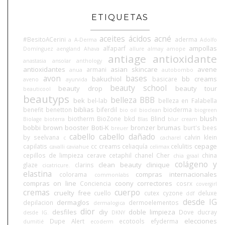
ETIQUETAS
aceites
ácidos
acné
#BesitoACerini
aderma
a
A-Derma
Adolfo
ampollas
alfaparf
Domínguez
aengland
Ahava
allure
almay
amope
antiage
antioxidante
anastasia
ansolar
anthology
antioxidantes
asian skincare
avene
armani
anua
autobombo
avon
bases
bakuchiol
bb creams
basicare
aveno
ayurvida
beauty school
beauty drop
beauty tour
beauticool
beautyps
belleza BBB
bek
bel-lab
belleza en Falabella
biblias
benefit
benetton
biferdil
bioderma
bio oil
bioclean
biogreen
blush
biotherm
BioZone
bkd
Blind
Biolage
bioterra
Blas
blur cream
bobbi brown
booster
Boti-K
bronzer
brumas
burt's bees
breuer
cabello
cabello dañado
by seelvana
calvin klein
c
cacharel
cepage
capilatis
cc creams
celiaquía
celulitis
cavalli
caviahue
celimax
cepillos de limpieza
cerave
cetaphil
chanel
Cher
china
chia graal
colágeno y
clean beauty
clinique
glaze
clarins
cicatricure.
elastina
compras internacionales
colorama
commonlabs
compras on line
coony
correctores
Conciencia
cosrx
covergirl
cremas
cuerpo
cruelty free
cuello
cutex
cyzone
deluxe
ddf
desde IG
dermaglos
depilacion
dermoelementos
dermalogica
dior
desfiles
diy
doble limpieza
Dove
ducray
desde IG.
DKNY
elecciones
Dupe Alert
ecotools
efyderma
dumitié
ecoderm