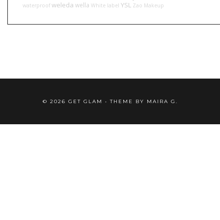
weleda
YSL
wella
waterproof
White label
Zao Makeup
©
2026
GET GLAM
• THEME BY
MAIRA G.