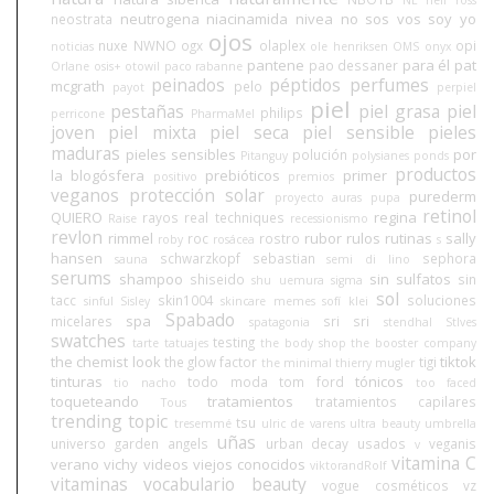
neutrogena
niacinamida
nivea
no sos vos soy yo
neostrata
ojos
nuxe
NWNO
ogx
olaplex
opi
noticias
ole henriksen
OMS
onyx
pantene
para él
pat
pao dessaner
Orlane
osis+
otowil
paco rabanne
peinados
péptidos
perfumes
mcgrath
pelo
payot
perpiel
piel
pestañas
piel grasa
piel
philips
perricone
PharmaMel
joven
piel mixta
piel seca
piel sensible
pieles
maduras
pieles sensibles
por
polución
Pitanguy
polysianes
ponds
productos
la blogósfera
prebióticos
primer
positivo
premios
veganos
protección solar
purederm
proyecto auras
pupa
retinol
QUIERO
regina
rayos
real techniques
Raise
recessionismo
revlon
rimmel
rubor
rulos
rutinas
sally
roc
rostro
roby
rosácea
s
hansen
schwarzkopf
sebastian
sephora
sauna
semi di lino
serums
shampoo
sin sulfatos
shiseido
sin
shu uemura
sigma
sol
tacc
skin1004
soluciones
sinful
Sisley
skincare memes
sofí klei
Spabado
spa
micelares
sri sri
spatagonia
stendhal
StIves
swatches
testing
tarte
tatuajes
the body shop
the booster company
the chemist look
tiktok
the glow factor
tigi
the minimal
thierry mugler
tinturas
tónicos
todo moda
tom ford
tio nacho
too faced
toqueteando
tratamientos
tratamientos capilares
Tous
trending topic
tsu
tresemmé
ulric de varens
ultra beauty
umbrella
uñas
universo garden angels
urban decay
usados
veganis
v
vitamina C
verano
vichy
videos
viejos conocidos
viktorandRolf
vitaminas
vocabulario beauty
vogue cosméticos
vz