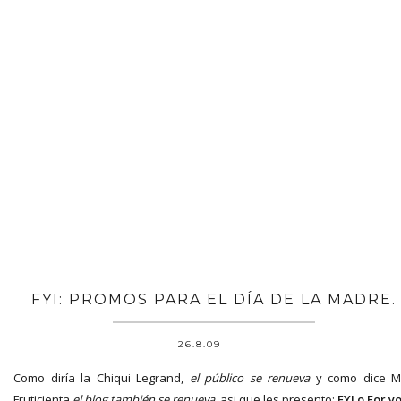
FYI: PROMOS PARA EL DÍA DE LA MADRE.
26.8.09
Como diría la Chiqui Legrand,
el público se renueva
y como dice M
Fruticienta
el blog también se renueva
, asi que les presento:
FYI o For y