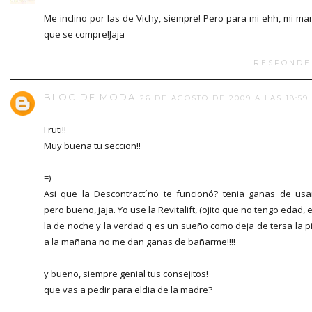
Me inclino por las de Vichy, siempre! Pero para mi ehh, mi m
que se compre!Jaja
RESPONDE
BLOC DE MODA
26 DE AGOSTO DE 2009 A LAS 18:59
Fruti!!
Muy buena tu seccion!!
=)
Asi que la Descontract´no te funcionó? tenia ganas de usa
pero bueno, jaja. Yo use la Revitalift, (ojito que no tengo edad, e
la de noche y la verdad q es un sueño como deja de tersa la pi
a la mañana no me dan ganas de bañarme!!!!
y bueno, siempre genial tus consejitos!
que vas a pedir para eldia de la madre?