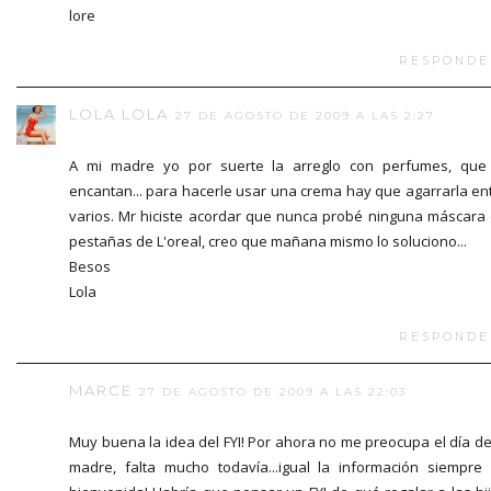
lore
RESPONDE
LOLA LOLA
27 DE AGOSTO DE 2009 A LAS 2:27
A mi madre yo por suerte la arreglo con perfumes, que
encantan... para hacerle usar una crema hay que agarrarla en
varios. Mr hiciste acordar que nunca probé ninguna máscara
pestañas de L'oreal, creo que mañana mismo lo soluciono...
Besos
Lola
RESPONDE
MARCE
27 DE AGOSTO DE 2009 A LAS 22:03
Muy buena la idea del FYI! Por ahora no me preocupa el día de
madre, falta mucho todavía...igual la información siempre