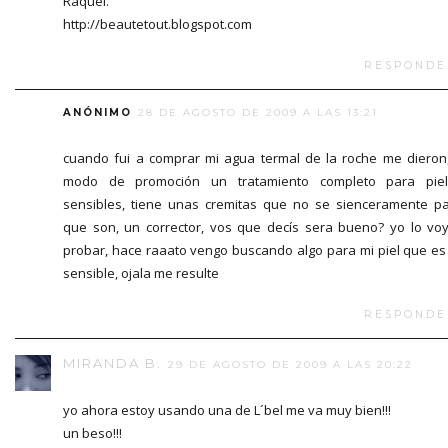
Raquel.
http://beautetout.blogspot.com
RESPONDE
ANÓNIMO
28 DE AGOSTO DE 2009 A LAS 13:21
cuando fui a comprar mi agua termal de la roche me dieron
modo de promoción un tratamiento completo para piel
sensibles, tiene unas cremitas que no se sienceramente p
que son, un corrector, vos que decís sera bueno? yo lo vo
probar, hace raaato vengo buscando algo para mi piel que es
sensible, ojala me resulte
RESPONDE
MIRANDA B.
29 DE AGOSTO DE 2009 A LAS 20:22
yo ahora estoy usando una de L´bel me va muy bien!!!
un beso!!!