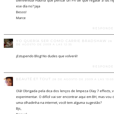
bienvenida! Habría que pensar un FYI de qué regalar a las hi
ese día no? Jaja
Besos!
Marce
RESPONDE
YO QUERÍA SER COMO CARRIE BRADSHAW
28
DE AGOSTO DE 2009 A LAS 12:35
¡Estupendo Blog! No dudes que volveré!
RESPONDE
BEAUTÉ ET TOUT
28 DE AGOSTO DE 2009 A LAS 13:03
Olá! Obrigada pela dica dos lenços de limpeza Olay 7 effects, 
experimentar. O difícil vai ser encontrar aqui em BH, mas vou 
uma olhadinha na internet, você tem alguma sugestão?
Bjs,