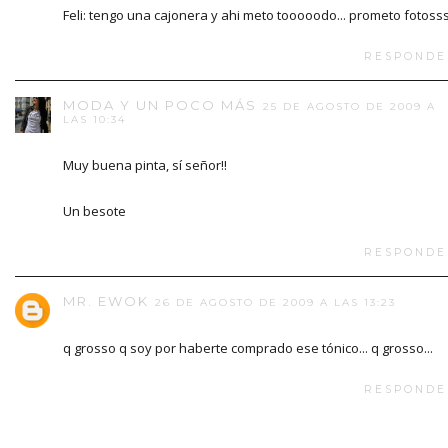
Feli: tengo una cajonera y ahi meto tooooodo... prometo fotosss
RESPONDE
MODA Y UN POCO MÁS
25 DE AGOSTO DE 2009 A
LAS 10:34
Muy buena pinta, sí señor!!
Un besote
RESPONDE
MR. EWOK
26 DE AGOSTO DE 2009 A LAS 13:23
q grosso q soy por haberte comprado ese tónico... q grosso...
RESPONDE