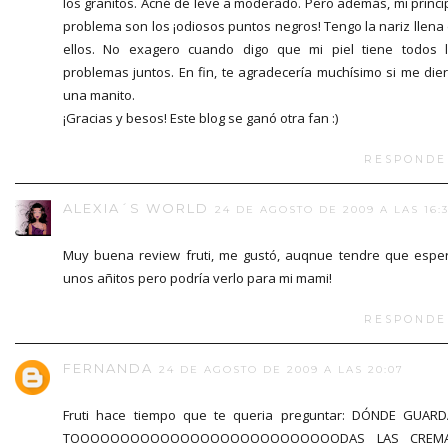
los granitos. Acné de leve a moderado. Pero además, mi princi
problema son los ¡odiosos puntos negros! Tengo la nariz llena
ellos. No exagero cuando digo que mi piel tiene todos 
problemas juntos. En fin, te agradecería muchísimo si me die
una manito.
¡Gracias y besos! Este blog se ganó otra fan :)
RESPONDE
ALEXIA´S WORLD
24 DE AGOSTO DE 2009 A LAS 16:
Muy buena review fruti, me gustó, auqnue tendre que espe
unos añitos pero podría verlo para mi mami!
RESPONDE
FERNANDA
24 DE AGOSTO DE 2009 A LAS 20:07
Fruti hace tiempo que te queria preguntar: DÓNDE GUAR
TOOOOOOOOOOOOOOOOOOOOOOOOOOODAS LAS CREMA