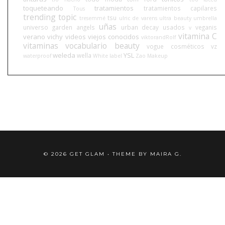
toqueteando
tratamientos
tratamientos capilares
Tous
trending topic
tsu
tresemmé
ulric de varens
ultra beauty
umbrella
uñas
universo garden angels
urban decay
usados
veganis
v
vitamina C
verano
vichy
videos
viejos conocidos
viktorandRolf
vitaminas
vocabulario beauty
vogue cosméticos
vz
weleda
YSL
wella
waterproof
White label
Zao Makeup
©
2026
GET GLAM
• THEME BY
MAIRA G.