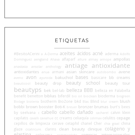
ETIQUETAS
aceites
ácidos
acné
#BesitoACerini
aderma
a
A-Derma
Adolfo
ampollas
alfaparf
Domínguez
aengland
Ahava
allure
almay
amope
antiage
antioxidante
anastasia
ansolar
anthology
antioxidantes
asian skincare
avene
armani
anua
autobombo
avon
bases
bakuchiol
bb creams
basicare
aveno
ayurvida
beauty school
beauty drop
beauty tour
beauticool
beautyps
belleza BBB
bek
bel-lab
belleza en Falabella
biblias
benefit
benetton
biferdil
bioderma
bio oil
bioclean
biogreen
blush
biotherm
BioZone
bkd
Blind
Biolage
bioterra
Blas
blur cream
bobbi brown
booster
Boti-K
bronzer
brumas
burt's bees
breuer
cabello
cabello dañado
by seelvana
calvin klein
c
cacharel
cepage
capilatis
cc creams
celiaquía
celulitis
cavalli
caviahue
celimax
cepillos de limpieza
cerave
cetaphil
chanel
Cher
china
chia graal
colágeno y
clean beauty
clinique
glaze
clarins
cicatricure.
elastina
compras internacionales
colorama
commonlabs