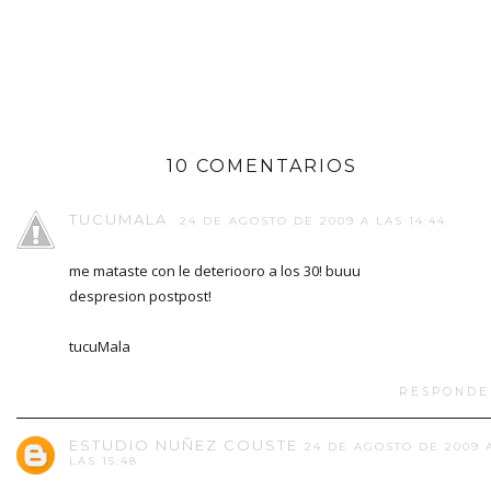
10 COMENTARIOS
TUCUMALA
24 DE AGOSTO DE 2009 A LAS 14:44
me mataste con le deteriooro a los 30! buuu
despresion postpost!
tucuMala
RESPONDE
ESTUDIO NUÑEZ COUSTE
24 DE AGOSTO DE 2009 
LAS 15:48