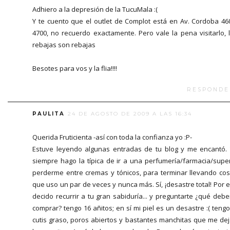
Adhiero a la depresión de la TucuMala :(
Y te cuento que el outlet de Complot está en Av. Cordoba 46
4700, no recuerdo exactamente. Pero vale la pena visitarlo, 
rebajas son rebajas
Besotes para vos y la flia!!!!
RESPONDE
PAULITA
24 DE AGOSTO DE 2009 A LAS 16:34
Querida Fruticienta -así con toda la confianza yo :P-
Estuve leyendo algunas entradas de tu blog y me encantó.
siempre hago la típica de ir a una perfumería/farmacia/supe
perderme entre cremas y tónicos, para terminar llevando co
que uso un par de veces y nunca más. Sí, ¡desastre total! Por 
decido recurrir a tu gran sabiduría... y preguntarte ¿qué debe
comprar? tengo 16 añitos; en sí mi piel es un desastre :( tengo
cutis graso, poros abiertos y bastantes manchitas que me de