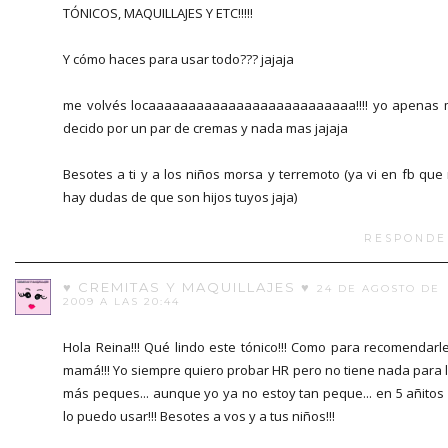
TÓNICOS, MAQUILLAJES Y ETC!!!!!
Y cómo haces para usar todo??? jajaja
me volvés locaaaaaaaaaaaaaaaaaaaaaaaaaa!!!! yo apenas
decido por un par de cremas y nada mas jajaja
Besotes a ti y a los niños morsa y terremoto (ya vi en fb que
hay dudas de que son hijos tuyos jaja)
RESPONDE
♥ CREMITAS Y MAQUILLAJES ♥
24 DE AGOSTO DE
2009 A LAS 20:44
Hola Reina!!! Qué lindo este tónico!!! Como para recomendarl
mamá!!! Yo siempre quiero probar HR pero no tiene nada para 
más peques... aunque yo ya no estoy tan peque... en 5 añitos
lo puedo usar!!! Besotes a vos y a tus niños!!!