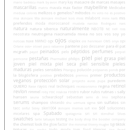
masacre de marcas
masajes
mary kay
mario badescu
mark by avon
mascarillas
maybelline
max factor
mavala
Medicube
matrix
mellizos o gemelos?
métodos
medusa colores
mi voto no es positivo
mis
milaborit
mia skincare
Mía skincare
michael kors
mies
minx nails
preferidos
moda
moroccanoil
mustela
narciso Rodriguez
nars
natura
naturalmente
natura siberica
NBOTB
NE
nell ross
neutrogena
niacinamida
nivea
no sos vos soy yo
neostrata
ojos
nuxe
NWNO
ogx
olaplex
opi
noticias
ole henriksen
OMS
onyx
pantene
para él
pat
pao dessaner
Orlane
osis+
otowil
paco rabanne
peinados
péptidos
perfumes
mcgrath
pelo
payot
perpiel
piel
pestañas
piel grasa
piel
philips
perricone
PharmaMel
joven
piel mixta
piel seca
piel sensible
pieles
maduras
pieles sensibles
por
polución
Pitanguy
polysianes
ponds
productos
la blogósfera
prebióticos
primer
positivo
premios
veganos
protección solar
purederm
proyecto auras
pupa
retinol
QUIERO
regina
rayos
real techniques
Raise
recessionismo
revlon
rimmel
rubor
rulos
rutinas
sally
roc
rostro
roby
rosácea
s
hansen
schwarzkopf
sebastian
sephora
sauna
semi di lino
serums
shampoo
sin sulfatos
shiseido
sin
shu uemura
sigma
sol
tacc
skin1004
soluciones
sinful
Sisley
skincare memes
sofí klei
Spabado
spa
micelares
sri sri
spatagonia
stendhal
StIves
swatches
testing
tarte
tatuajes
the body shop
the booster company
the chemist look
tiktok
the glow factor
tigi
the minimal
thierry mugler
tinturas
tónicos
todo moda
tom ford
tio nacho
too faced