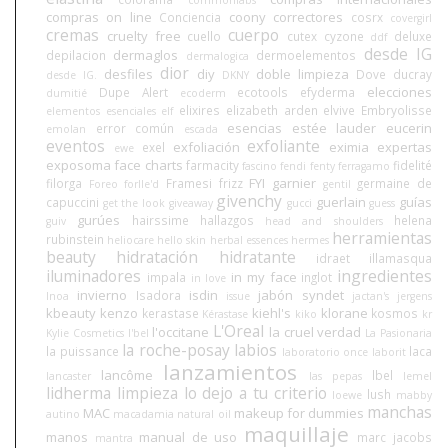
compras on line
coony
correctores
Conciencia
cosrx
covergirl
cremas
cuerpo
cruelty free
cuello
cutex
cyzone
deluxe
ddf
desde IG
dermaglos
depilacion
dermoelementos
dermalogica
dior
desfiles
diy
doble limpieza
Dove
ducray
desde IG.
DKNY
elecciones
Dupe Alert
ecotools
efyderma
dumitié
ecoderm
elixires
elizabeth arden
elvive
Embryolisse
elementos esenciales
elf
esencias
estée lauder
eucerin
error común
emolan
escada
eventos
exfoliante
exfoliación
eximia
expertas
exel
ewe
exposoma
face charts
farmacity
fidelité
fascino
fendi
fenty
ferragamo
FYI
garnier
filorga
Framesi
frizz
germaine de
Foreo
forlle'd
gentil
givenchy
guerlain
guías
capuccini
get the look
giveaway
gucci
guess
gurúes
hairssime
hallazgos
helena
guiv
head and shoulders
herramientas
rubinstein
heliocare
hello skin
herbal essences
hermes
beauty
hidratación
hidratante
idraet
illamasqua
iluminadores
ingredientes
in my face
impala
inglot
in love
invierno
isdin
jabón syndet
Isadora
Inoa
issue
jactan's
jergens
kbeauty
kenzo
kiehl's
klorane
kerastase
kosmos
Kérastase
kiko
kr
L'Oreal
l'occitane
la cruel verdad
Kylie Cosmetics
l'bel
La Pasionaria
la roche-posay
labios
la puissance
laca
laboratorio once
laborit
lanzamientos
lancôme
lbel
lancaster
las pepas
lemel
lidherma
limpieza
lo dejo a tu criterio
lush
loewe
mabby
manchas
MAC
makeup for dummies
autino
macadamia natural oil
maquillaje
manos
manual de uso
marc jacobs
mantra