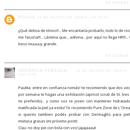
RESPONDE
ROUGE
24 DE AGOSTO DE 2009 A LAS 20:56
¡¡Qué delicia de tónico!!... Me encantaría probarlo, todo lo de ro
me fascina!!!... Lástima que... adivina... por aquí no llega HR!!!...
beso muuuuy grande.
RESPONDE
VERÓNICA FRÁGOLA
24 DE AGOSTO DE 2009 A
LAS 21:19
Paulita: entre en confianza nomás! te recomiendo que dos ve
por semana te hagas una exfoliación (apricot scrub de St. Ives
mi preferido)... y como sos re joven con mantener hidratad
matificada la piel ya estás! Te recomiendo Pure Zone de L´Orea
si querés tambien podés probar con Dermaglós para pie
mixtasa grasas (mi próximo post!)
Clau: no doy pie con bola con vos! jajajaaaa!