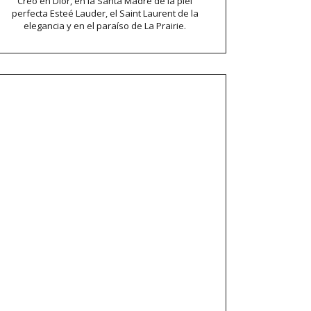
Creo en Dior, en la Santa Madre de la piel
perfecta Esteé Lauder, el Saint Laurent de la
elegancia y en el paraíso de La Prairie.