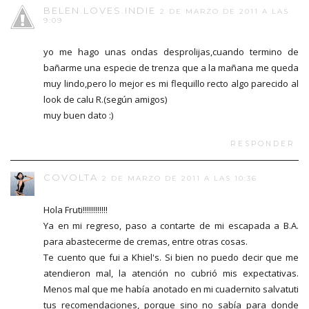
BELEN.LOVES.INDIE
2 DE MARZO DE 2011 A LAS
9:09
yo me hago unas ondas desprolijas,cuando termino de
bañarme una especie de trenza que a la mañana me queda
muy lindo,pero lo mejor es mi flequillo recto algo parecido al
look de calu R.(según amigos)
muy buen dato :)
RESPONDER
COVOLTA
2 DE MARZO DE 2011 A LAS 10:36
Hola Fruti!!!!!!!!!!!!
Ya en mi regreso, paso a contarte de mi escapada a B.A.
para abastecerme de cremas, entre otras cosas.
Te cuento que fui a Khiel's. Si bien no puedo decir que me
atendieron mal, la atención no cubrió mis expectativas.
Menos mal que me había anotado en mi cuadernito salvatuti
tus recomendaciones, porque sino no sabía para donde