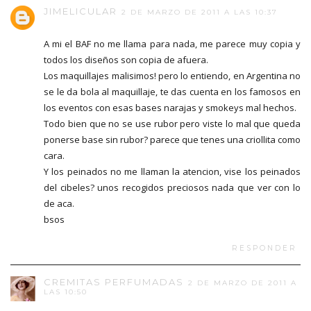
JIMELICULAR
2 DE MARZO DE 2011 A LAS 10:37
A mi el BAF no me llama para nada, me parece muy copia y
todos los diseños son copia de afuera.
Los maquillajes malisimos! pero lo entiendo, en Argentina no
se le da bola al maquillaje, te das cuenta en los famosos en
los eventos con esas bases narajas y smokeys mal hechos.
Todo bien que no se use rubor pero viste lo mal que queda
ponerse base sin rubor? parece que tenes una criollita como
cara.
Y los peinados no me llaman la atencion, vise los peinados
del cibeles? unos recogidos preciosos nada que ver con lo
de aca.
bsos
RESPONDER
CREMITAS PERFUMADAS
2 DE MARZO DE 2011 A
LAS 10:50