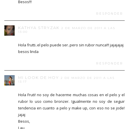
Besos!!!
RESPONDER
KATHYA STRYZAK
2 DE MARZO DE 2011 A LAS
13:00
Hola frutti..el pelo puede ser..pero sin rubor nunca!!! jajajajaj
besos linda
RESPONDER
MI LOOK DE HOY
2 DE MARZO DE 2011 A LAS
13:17
Hola Fruti! no soy de hacerme muchas cosas en el pelo y el
rubor lo uso como bronzer. Igualmente no soy de seguir
tendencia en cuanto a pelo y make up, con eso no se jode!
jajaj
Besos,
Lau