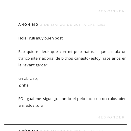
RESPONDER
ANÓNIMO
2 DE MARZO DE 2011 A LAS 13:52
Hola Fruti muy buen post!
Eso quiere decir que con mi pelo natural -que simula un
tráfico internacional de bichos canasto- estoy hace años en
la "avant garde".
un abrazo,
Zinha
PD: igual me sigue gustando el pelo lacio o con rulos bien
armados...ufa
RESPONDER