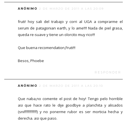
ANÓNIMO
2 DE MARZO DE 2011 A LAS 20:09
fruti! hoy sali del trabajo y corri al UGA a comprarme el
serum de patagonian earth, y lo ame!!!! Nada de piel grasa,
queda re-suave y tiene un olorcito muy rico!!!
Que buena recomendation,Fruti!!!
Besos, Phoebe
RESPONDER
ANÓNIMO
2 DE MARZO DE 2011 A LAS 20:10
Que naba,no comente el post de hoy! Tengo pelo horrible
asi que hace rato le dije goodbye a planchita y alisados
(sniffffffffff) y no ponerme rubor es ser morticia hecha y
derecha. asi que paso.