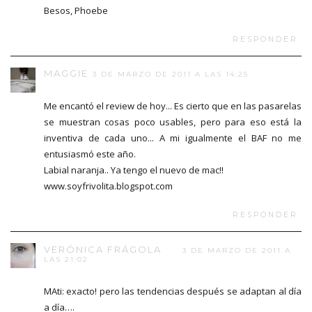
Besos, Phoebe
RESPONDER
MAGGIE
3 DE MARZO DE 2011 A LAS 14:25
Me encantó el review de hoy... Es cierto que en las pasarelas
se muestran cosas poco usables, pero para eso está la
inventiva de cada uno... A mi igualmente el BAF no me
entusiasmó este año.
Labial naranja.. Ya tengo el nuevo de mac!!
www.soyfrivolita.blogspot.com
RESPONDER
VERÓNICA FRÁGOLA
3 DE MARZO DE 2011 A
LAS 21:02
MAti: exacto! pero las tendencias después se adaptan al día
a día….