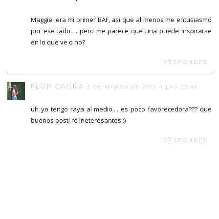
Maggie: era mi primer BAF, así que al menos me entusiasmó
por ese lado…. pero me parece que una puede inspirarse
en lo que ve o no?
RESPONDER
FLOR GAONA
3 DE MARZO DE 2011 A LAS 22:40
uh yo tengo raya al medio.... es poco favorecedora??? que
buenos post! re ineteresantes :)
RESPONDER