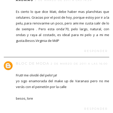
ANÓNIMO
2 DE MARZO DE 2011 A LAS 14:24
Es cierto lo que dice Mati, debe haber mas planchitas que
celulares. Gracias por el post de hoy, porque estoy por ir a la
pelu, para renovarme un poco, pero ami me custa salir de lo
de siempre . Pero esta onda'70, pelo largo, natural, con
ondas y raya al costado, es ideal para mi pelo y a mi me
gusta.Besos.Virginia de MdP
RESPONDER
BLOC DE MODA
2 DE MARZO DE 2011 A LAS 16:00
Fruti! me olvidé del pelo! ja!
yo sigo enamorada del make up de Varanasi pero no me
verás con el peinetón por la calle
besos, lore
RESPONDER