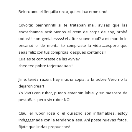
Belen: amo el flequillo recto, quiero hacerme uno!
Covolta: biennnnn!!! si te trataban mal, avisas que las
escrachamos acá! Menos el crem de corps de soy, probé
todos!!!! son genialessss! el after suave cual? a mi marido le
encantó el de menta! te compraste la vida…..espero que
seas feliz con tus compritas, después contanos!!!
Cuales te compraste de las Aviva?
cheeeee pobre tarjetaaaaaa!!!
JIme: tenés razón, hay mucha copia, a la pobre Vero no la
dejaron crear!
Yo VIVO con rubor, puedo estar sin labial y sin mascara de
pestañas, pero sin rubor NO!
Clau: el rubor rosa o el durazno son inflamables, estoy
indiggggnada con la tendencia esa. Ahí poste nuevas fotos,
fijate que lindas propuestas!