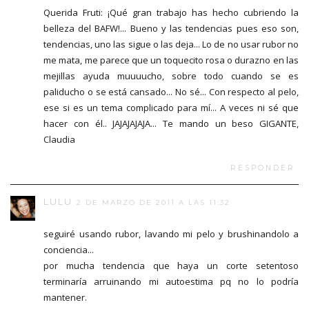
Querida Fruti: ¡Qué gran trabajo has hecho cubriendo la
belleza del BAFW!... Bueno y las tendencias pues eso son,
tendencias, uno las sigue o las deja... Lo de no usar rubor no
me mata, me parece que un toquecito rosa o durazno en las
mejillas ayuda muuuucho, sobre todo cuando se es
paliducho o se está cansado... No sé... Con respecto al pelo,
ese si es un tema complicado para mí... A veces ni sé que
hacer con él.. JAJAJAJAJA... Te mando un beso GIGANTE,
Claudia
RESPONDER
LULU
2 DE MARZO DE 2011 A LAS 11:32
seguiré usando rubor, lavando mi pelo y brushinandolo a
conciencia...
por mucha tendencia que haya un corte setentoso
terminaría arruinando mi autoestima pq no lo podría
mantener.