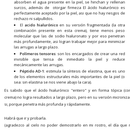
absorben el agua presente en la piel, se hinchan y rellenan
surcos, además de otorgar firmeza El ácido hialurónico es
perfectamente aceptado por la piel, asi que no hay riesgos de
rechazo ni salpullidos.
El
acido hialurónico
en su versión fragmentada (la otra
combinación presente en esta crema), tiene menos peso
molecular que las de sodio hialuronato y por eso penetran
más profundamente, asi logran trabajar mejor para minimizar
las arrugas a largo plazo.
Polímeros tensores
: son los encargados de crear una red
invisible que tensa de inmediato la piel y reduce
mecánicamente las arrugas.
Péptido AD-1
: estimula la síntesis de elastina, que es uno
de los elementos estructurales más importantes de la piel (o
sea: sin elastina se nos viene abajo la cara).
Es sabido que el ácido hialurónico "entero" y en forma tópica (c
crema) no logra resultados a largo plazo, pero en su versión microniz
si, porque penetra más profunda y rápidamente.
Habrá que ir y probarla.
(agradezco al cielo no poder demostrarlo en mi rostro, el día que