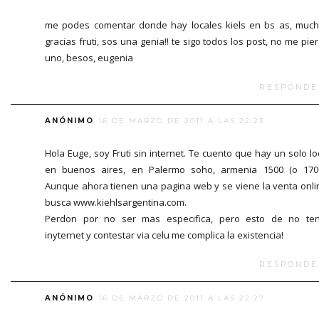
me podes comentar donde hay locales kiels en bs as, muc
gracias fruti, sos una genia!! te sigo todos los post, no me pie
uno, besos, eugenia
RESPONDE
ANÓNIMO
16 DE MARZO DE 2011 A LAS 22:23
Hola Euge, soy Fruti sin internet. Te cuento que hay un solo lo
en buenos aires, en Palermo soho, armenia 1500 (o 170
Aunque ahora tienen una pagina web y se viene la venta onli
busca www.kiehlsargentina.com.
Perdon por no ser mas especifica, pero esto de no te
inyternet y contestar via celu me complica la existencia!
RESPONDE
ANÓNIMO
16 DE MARZO DE 2011 A LAS 22:27