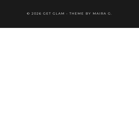
©
2026
GET GLAM
• THEME BY
MAIRA G.