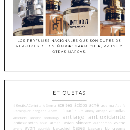
LOS PERFUMES NACIONALES QUE SON DUPES DE
PERFUMES DE DISEÑADOR: MARIA CHER, PRUNE Y
OTRAS MARCAS.
ETIQUETAS
aceites
ácidos
acné
#BesitoACerini
aderma
a
A-Derma
Adolfo
ampollas
alfaparf
Domínguez
aengland
Ahava
allure
almay
amope
antiage
antioxidante
anastasia
ansolar
anthology
antioxidantes
asian skincare
avene
armani
anua
autobombo
avon
bases
bakuchiol
bb creams
basicare
aveno
ayurvida