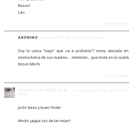
Besos!
Lau.
RESPONDE
ANÓNIMO
4 DE MARZO DE 2011 A LAS 16:06
Soy la unica "vieja" que va a probarla?? estoy ubicada en
misma bolsa de sus madres.... mmmmm... que triste es la realid
Besos Mechi
RESPONDE
VERÓNICA FRÁGOLA
4 DE MARZO DE 2011 A LA
19:16
Jochi: beso y buen finde!
Mechi: jajaja! sos de las mias!!