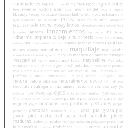
iluminadores
ingredientes
in my face
impala
inglot
in love
invierno
isdin
jabón syndet
Isadora
Inoa
issue
jactan's
jergens
kbeauty
kenzo
kiehl's
klorane
kerastase
kosmos
Kérastase
kiko
kr
L'Oreal
l'occitane
la cruel verdad
Kylie Cosmetics
l'bel
La Pasionaria
la roche-posay
labios
la puissance
laca
laboratorio once
laborit
lanzamientos
lancôme
lbel
lancaster
las pepas
lemel
lidherma
limpieza
lo dejo a tu criterio
lush
loewe
mabby
manchas
MAC
makeup for dummies
autino
macadamia natural oil
maquillaje
manos
manual de uso
marc jacobs
mantra
masacre de marcas
masajes
mary kay
mario badescu
mark by avon
mascarillas
maybelline
max factor
mavala
Medicube
matrix
mellizos o gemelos?
métodos
medusa colores
mi voto no es positivo
mis
milaborit
mia skincare
Mía skincare
michael kors
mies
minx nails
preferidos
moda
moroccanoil
mustela
narciso Rodriguez
nars
natura
naturalmente
natura siberica
NBOTB
NE
nell ross
neutrogena
niacinamida
nivea
no sos vos soy yo
neostrata
ojos
nuxe
NWNO
ogx
olaplex
opi
noticias
ole henriksen
OMS
onyx
pantene
para él
pat
pao dessaner
Orlane
osis+
otowil
paco rabanne
peinados
péptidos
perfumes
mcgrath
pelo
payot
perpiel
piel
pestañas
piel grasa
piel
philips
perricone
PharmaMel
joven
piel mixta
piel seca
piel sensible
pieles
maduras
pieles sensibles
por
polución
Pitanguy
polysianes
ponds
productos
la blogósfera
prebióticos
primer
positivo
premios