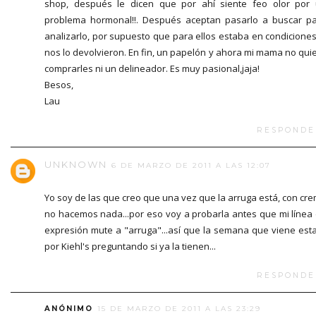
shop, después le dicen que por ahí siente feo olor por
problema hormonal!!. Después aceptan pasarlo a buscar p
analizarlo, por supuesto que para ellos estaba en condiciones
nos lo devolvieron. En fin, un papelón y ahora mi mama no qui
comprarles ni un delineador. Es muy pasional,jaja!
Besos,
Lau
RESPONDE
UNKNOWN
6 DE MARZO DE 2011 A LAS 12:07
Yo soy de las que creo que una vez que la arruga está, con cr
no hacemos nada...por eso voy a probarla antes que mi línea
expresión mute a "arruga"...así que la semana que viene est
por Kiehl's preguntando si ya la tienen...
RESPONDE
ANÓNIMO
15 DE MARZO DE 2011 A LAS 23:29