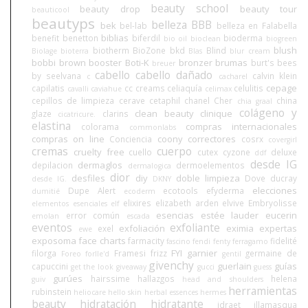
beauty school
beauty drop
beauty tour
beauticool
beautyps
belleza BBB
bek
bel-lab
belleza en Falabella
biblias
benefit
benetton
biferdil
bioderma
bio oil
bioclean
biogreen
blush
biotherm
BioZone
bkd
Blind
Biolage
bioterra
Blas
blur cream
bobbi brown
booster
Boti-K
bronzer
brumas
burt's bees
breuer
cabello
cabello dañado
by seelvana
calvin klein
c
cacharel
cepage
capilatis
cc creams
celiaquía
celulitis
cavalli
caviahue
celimax
cepillos de limpieza
cerave
cetaphil
chanel
Cher
china
chia graal
colágeno y
clean beauty
clinique
glaze
clarins
cicatricure.
elastina
compras internacionales
colorama
commonlabs
compras on line
coony
correctores
Conciencia
cosrx
covergirl
cremas
cuerpo
cruelty free
cuello
cutex
cyzone
deluxe
ddf
desde IG
dermaglos
depilacion
dermoelementos
dermalogica
dior
desfiles
diy
doble limpieza
Dove
ducray
desde IG.
DKNY
elecciones
Dupe Alert
ecotools
efyderma
dumitié
ecoderm
elixires
elizabeth arden
elvive
Embryolisse
elementos esenciales
elf
esencias
estée lauder
eucerin
error común
emolan
escada
eventos
exfoliante
exfoliación
eximia
expertas
exel
ewe
exposoma
face charts
farmacity
fidelité
fascino
fendi
fenty
ferragamo
FYI
garnier
filorga
Framesi
frizz
germaine de
Foreo
forlle'd
gentil
givenchy
guerlain
guías
capuccini
get the look
giveaway
gucci
guess
gurúes
hairssime
hallazgos
helena
guiv
head and shoulders
herramientas
rubinstein
heliocare
hello skin
herbal essences
hermes
beauty
hidratación
hidratante
idraet
illamasqua