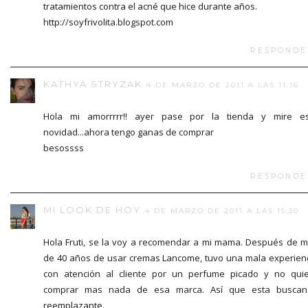
tratamientos contra el acné que hice durante años.
http://soyfrivolita.blogspot.com
RESPONDE
KATHYA STRYZAK
4 DE MARZO DE 2011 A LAS 11:16
Hola mi amorrrrr!! ayer pase por la tienda y mire e
novidad...ahora tengo ganas de comprar
besossss
RESPONDE
MI LOOK DE HOY
4 DE MARZO DE 2011 A LAS 15:30
Hola Fruti, se la voy a recomendar a mi mama. Después de 
de 40 años de usar cremas Lancome, tuvo una mala experien
con atención al cliente por un perfume picado y no qui
comprar mas nada de esa marca. Así que esta buscan
reemplazante.