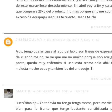
de este maravilloso descubrimiento. En abril voy a BA y calc
que comprare 23kg del producto (no mas porque sino me cob
exceso de equipaje)Despues te cuento. Besos MEchi
RESPONDE
JIMELICULAR
4 DE MARZO DE 2011 A LAS 11:13
Fruti, tengo dos arrugas al lado del labio son lineas de expres
de cuando me rio, se ve que me rio mucho porque son arru
posta, quedo muy enfermita si uso esta crema solo ahi?
molesta mucho esas y tambien las del entrecejo :$
RESPONDE
MAGGIE
4 DE MARZO DE 2011 A LAS 11:14
Buenísimo tip... Yo todavía no tengo tengo tantas, pero me vi
bien para la frente que tengo bastante sensibilizada 