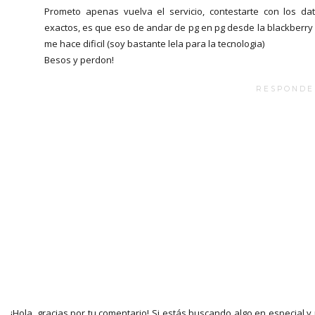
Prometo apenas vuelva el servicio, contestarte con los da
exactos, es que eso de andar de pg en pg desde la blackberry
me hace dificil (soy bastante lela para la tecnologia)
Besos y perdon!
RESPONDE
¡Hola, gracias por tu comentario! Si estás buscando algo en especial y