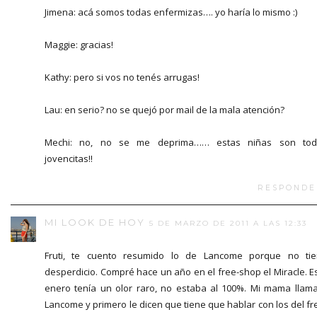
Jimena: acá somos todas enfermizas…. yo haría lo mismo :)
Maggie: gracias!
Kathy: pero si vos no tenés arrugas!
Lau: en serio? no se quejó por mail de la mala atención?
Mechi: no, no se me deprima…… estas niñas son tod
jovencitas!!
RESPONDE
MI LOOK DE HOY
5 DE MARZO DE 2011 A LAS 12:33
Fruti, te cuento resumido lo de Lancome porque no ti
desperdicio. Compré hace un año en el free-shop el Miracle. E
enero tenía un olor raro, no estaba al 100%. Mi mama llam
Lancome y primero le dicen que tiene que hablar con los del fr