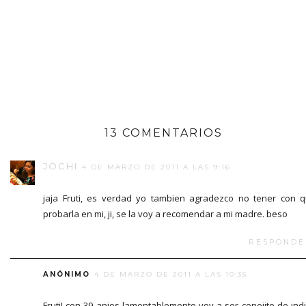
13 COMENTARIOS
JOCHI
4 DE MARZO DE 2011 A LAS 9:16
jaja Fruti, es verdad yo tambien agradezco no tener con 
probarla en mi, ji, se la voy a recomendar a mi madre. beso
RESPONDE
ANÓNIMO
4 DE MARZO DE 2011 A LAS 10:35
Fruti! con 39 anios lamentablemente voy a ser conejito de ind