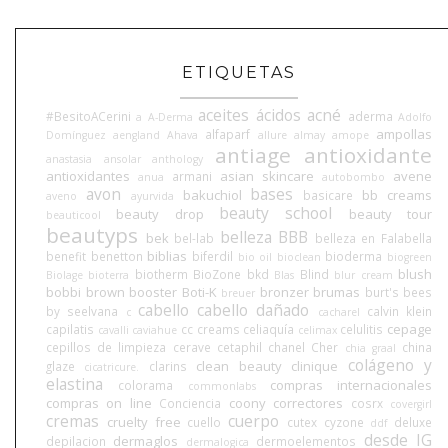
ETIQUETAS
aceites
ácidos
acné
#BesitoACerini
aderma
a
A-Derma
Adolfo
ampollas
alfaparf
Domínguez
aengland
Ahava
allure
almay
amope
antiage
antioxidante
anastasia
ansolar
anthology
antioxidantes
asian skincare
avene
armani
anua
autobombo
avon
bases
bakuchiol
bb creams
basicare
aveno
ayurvida
beauty school
beauty drop
beauty tour
beauticool
beautyps
belleza BBB
bek
bel-lab
belleza en Falabella
biblias
benefit
benetton
biferdil
bioderma
bio oil
bioclean
biogreen
blush
biotherm
BioZone
bkd
Blind
Biolage
bioterra
Blas
blur cream
bobbi brown
booster
Boti-K
bronzer
brumas
burt's bees
breuer
cabello
cabello dañado
by seelvana
calvin klein
c
cacharel
cepage
capilatis
cc creams
celiaquía
celulitis
cavalli
caviahue
celimax
cepillos de limpieza
cerave
cetaphil
chanel
Cher
china
chia graal
colágeno y
clean beauty
clinique
glaze
clarins
cicatricure.
elastina
compras internacionales
colorama
commonlabs
compras on line
coony
correctores
Conciencia
cosrx
covergirl
cremas
cuerpo
cruelty free
cuello
cutex
cyzone
deluxe
ddf
desde IG
dermaglos
depilacion
dermoelementos
dermalogica