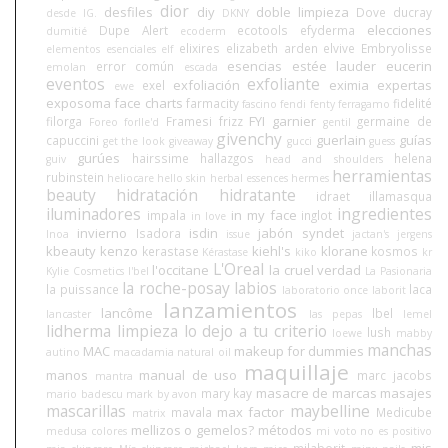
dior
desfiles
diy
doble limpieza
Dove
ducray
desde IG.
DKNY
elecciones
Dupe Alert
ecotools
efyderma
dumitié
ecoderm
elixires
elizabeth arden
elvive
Embryolisse
elementos esenciales
elf
esencias
estée lauder
eucerin
error común
emolan
escada
eventos
exfoliante
exfoliación
eximia
expertas
exel
ewe
exposoma
face charts
farmacity
fidelité
fascino
fendi
fenty
ferragamo
FYI
garnier
filorga
Framesi
frizz
germaine de
Foreo
forlle'd
gentil
givenchy
guerlain
guías
capuccini
get the look
giveaway
gucci
guess
gurúes
hairssime
hallazgos
helena
guiv
head and shoulders
herramientas
rubinstein
heliocare
hello skin
herbal essences
hermes
beauty
hidratación
hidratante
idraet
illamasqua
iluminadores
ingredientes
in my face
impala
inglot
in love
invierno
isdin
jabón syndet
Isadora
Inoa
issue
jactan's
jergens
kbeauty
kenzo
kiehl's
klorane
kerastase
kosmos
Kérastase
kiko
kr
L'Oreal
l'occitane
la cruel verdad
Kylie Cosmetics
l'bel
La Pasionaria
la roche-posay
labios
la puissance
laca
laboratorio once
laborit
lanzamientos
lancôme
lbel
lancaster
las pepas
lemel
lidherma
limpieza
lo dejo a tu criterio
lush
loewe
mabby
manchas
MAC
makeup for dummies
autino
macadamia natural oil
maquillaje
manos
manual de uso
marc jacobs
mantra
masacre de marcas
masajes
mary kay
mario badescu
mark by avon
mascarillas
maybelline
max factor
mavala
Medicube
matrix
mellizos o gemelos?
métodos
medusa colores
mi voto no es positivo
mis
milaborit