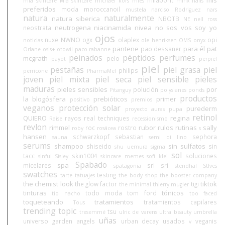
mia skincare
Mía skincare
michael kors
mies
minx nails
preferidos
moda
moroccanoil
mustela
narciso Rodriguez
nars
natura
naturalmente
natura siberica
NBOTB
NE
nell ross
neutrogena
niacinamida
nivea
no sos vos soy yo
neostrata
ojos
nuxe
NWNO
ogx
olaplex
opi
noticias
ole henriksen
OMS
onyx
pantene
para él
pat
pao dessaner
Orlane
osis+
otowil
paco rabanne
peinados
péptidos
perfumes
mcgrath
pelo
payot
perpiel
piel
pestañas
piel grasa
piel
philips
perricone
PharmaMel
joven
piel mixta
piel seca
piel sensible
pieles
maduras
pieles sensibles
por
polución
Pitanguy
polysianes
ponds
productos
la blogósfera
prebióticos
primer
positivo
premios
veganos
protección solar
purederm
proyecto auras
pupa
retinol
QUIERO
regina
rayos
real techniques
Raise
recessionismo
revlon
rimmel
rubor
rulos
rutinas
sally
roc
rostro
roby
rosácea
s
hansen
schwarzkopf
sebastian
sephora
sauna
semi di lino
serums
shampoo
sin sulfatos
shiseido
sin
shu uemura
sigma
sol
tacc
skin1004
soluciones
sinful
Sisley
skincare memes
sofí klei
Spabado
spa
micelares
sri sri
spatagonia
stendhal
StIves
swatches
testing
tarte
tatuajes
the body shop
the booster company
the chemist look
tiktok
the glow factor
tigi
the minimal
thierry mugler
tinturas
tónicos
todo moda
tom ford
tio nacho
too faced
toqueteando
tratamientos
tratamientos capilares
Tous
trending topic
tsu
tresemmé
ulric de varens
ultra beauty
umbrella
uñas
universo garden angels
urban decay
usados
veganis
v