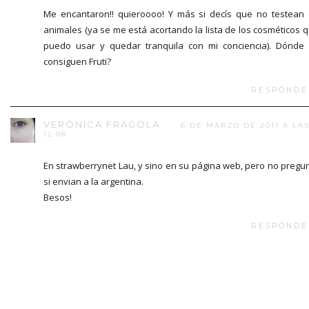
Me encantaron!! quieroooo! Y más si decís que no testean
animales (ya se me está acortando la lista de los cosméticos 
puedo usar y quedar tranquila con mi conciencia). Dónde
consiguen Fruti?
RESPONDE
VERÓNICA FRÁGOLA
6 DE MARZO DE 2011 A LA
12:08
En strawberrynet Lau, y sino en su página web, pero no pregu
si envian a la argentina.
Besos!
RESPONDE