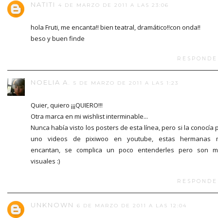
NATITI
4 DE MARZO DE 2011 A LAS 23:06
hola Fruti, me encanta!! bien teatral, dramático!!con onda!!
beso y buen finde
RESPONDE
NOELIA A.
5 DE MARZO DE 2011 A LAS 1:23
Quier, quiero ¡¡¡QUIERO!!!
Otra marca en mi wishlist interminable...
Nunca había visto los posters de esta línea, pero si la conocía 
uno videos de pixiwoo en youtube, estas hermanas 
encantan, se complica un poco entenderles pero son 
visuales :)
RESPONDE
UNKNOWN
6 DE MARZO DE 2011 A LAS 12:04