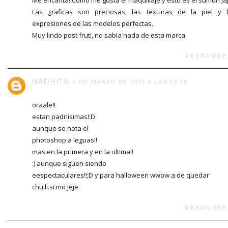
Las graficas son preciosas, las texturas de la piel y 
expresiones de las modelos perfectas.
Muy lindo post fruti, no sabia nada de esta marca.
RESPONDE
NADHITA
4 DE MARZO DE 2011 A LAS 22:28
oraale!!
estan padriisimas!:D
aunque se nota el
photoshop a leguas!!
mas en la primera y en la ultima!!
:) aunque siguen siendo
eespectaculares!!;D y para halloween wwow a de quedar
chu.li.si.mo jeje
RESPONDE