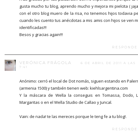
gusta mucho tu blog, aprendo mucho y mejora mi pielcita ( jaja
con el otro blog muero de la risa, no tenemos hijos todavia p
cuando les cuento tus anécdotas a mis amis con hijos se ven 
identificadas!!!
Besos y gracias again!!!
RESPONDE
VERÓNICA FRÁGOLA
6 DE ABRIL DE 2011 A LAS
7:41
Anónimo: cerró el local de Dot nomás, siguen estando en Pale
(armenia 1500) y también tienen web: kiehlsargentina.com
Y la máscara de Wella la conseguis en Tomassa, Dodo, 
Margaritas o en el Wella Studio de Callao y Juncal.
Vain: de nada! te las mereces porque le teng fe a tu blog!.
RESPONDE