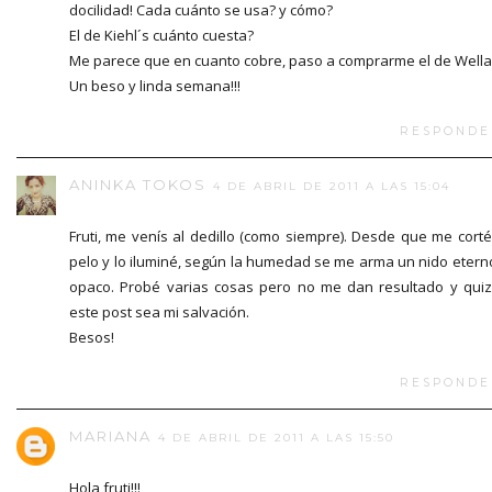
docilidad! Cada cuánto se usa? y cómo?
El de Kiehl´s cuánto cuesta?
Me parece que en cuanto cobre, paso a comprarme el de Wella
Un beso y linda semana!!!
RESPONDE
ANINKA TOKOS
4 DE ABRIL DE 2011 A LAS 15:04
Fruti, me venís al dedillo (como siempre). Desde que me corté
pelo y lo iluminé, según la humedad se me arma un nido etern
opaco. Probé varias cosas pero no me dan resultado y qui
este post sea mi salvación.
Besos!
RESPONDE
MARIANA
4 DE ABRIL DE 2011 A LAS 15:50
Hola fruti!!!