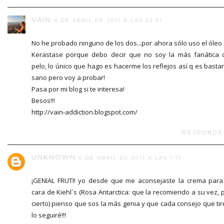
VAIN
4 DE ABRIL DE 2011 A LAS 22:31
No he probado ninguno de los dos...por ahora sólo uso el óleo
Kerastase porque debo decir que no soy la más fanática 
pelo, lo único que hago es hacerme los reflejos así q es basta
sano pero voy a probar!
Pasa por mi blog si te interesa!
Besos!!!
http://vain-addiction.blogspot.com/
RESPONDE
UNKNOWN
5 DE ABRIL DE 2011 A LAS 1:17
¡GENIAL FRUTI! yo desde que me aconsejaste la crema para
cara de Kiehl´s (Rosa Antarctica: que la recomiendo a su vez, 
cierto) pienso que sos la más genia y que cada consejo que tir
lo seguiré!!!