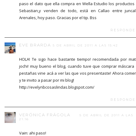
paso el dato que ella compra en Wella Estudio los productos
Sebastian,y venden de todo, está en Callao entre junca
Arenales, hoy paso. Gracias por el tip. Bss
RESPONDE
EVE BRARDA
5 DE ABRIL DE 2011 A LAS 15:42
HOLA! Te sigo hace bastante tiempo! recomendada por mat
jochi! muy bueno el blog, cuando tuve que comprar máscara
pestañas vine acá a ver las que vos presentaste! Ahora come
y te invito a pasar por mi blog!
http://evelynbcosaslindas.blogspot.com/
RESPONDE
VERÓNICA FRÁGOLA
5 DE ABRIL DE 2011 A LAS
21:16
Vain: ahi paso!