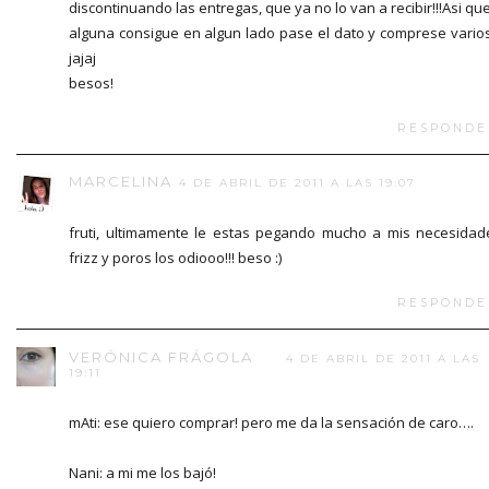
discontinuando las entregas, que ya no lo van a recibir!!!Asi que
alguna consigue en algun lado pase el dato y comprese varios!
jajaj
besos!
RESPONDE
MARCELINA
4 DE ABRIL DE 2011 A LAS 19:07
fruti, ultimamente le estas pegando mucho a mis necesidad
frizz y poros los odiooo!!! beso :)
RESPONDE
VERÓNICA FRÁGOLA
4 DE ABRIL DE 2011 A LAS
19:11
mAti: ese quiero comprar! pero me da la sensación de caro….
Nani: a mi me los bajó!