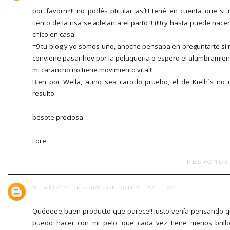
por favorrrr!! no podés ptitular así!!! tené en cuenta que si
tiento de la risa se adelanta el parto !! (!!!) y hasta puede nacer
chico en casa.
=9 tu blog y yo somos uno, anoche pensaba en preguntarte si
conviene pasar hoy por la peluqueria o espero el alumbramien
mi carancho no tiene movimiento vital!!
Bien por Wella, aunq sea caro lo pruebo, el de Kielh´s no
resulto.
besote preciosa
Lore
RESPONDE
VEROZ
4 DE ABRIL DE 2011 A LAS 11:00
Quéeeee buen producto que parece!! justo venía pensando 
puedo hacer con mi pelo, que cada vez tiene menos brill