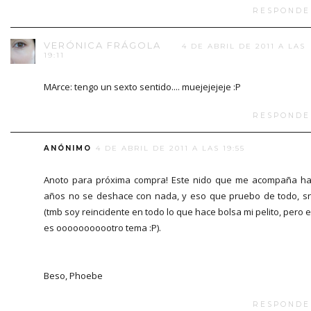
RESPONDE
VERÓNICA FRÁGOLA
4 DE ABRIL DE 2011 A LAS
19:11
MArce: tengo un sexto sentido.... muejejejeje :P
RESPONDE
ANÓNIMO
4 DE ABRIL DE 2011 A LAS 19:55
Anoto para próxima compra! Este nido que me acompaña h
años no se deshace con nada, y eso que pruebo de todo, sn
(tmb soy reincidente en todo lo que hace bolsa mi pelito, pero 
es ooooooooootro tema :P).
Beso, Phoebe
RESPONDE