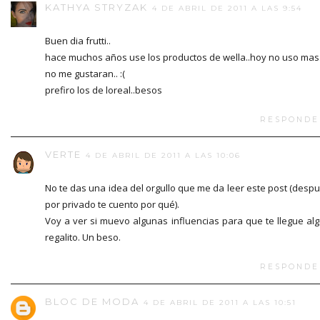
KATHYA STRYZAK
4 DE ABRIL DE 2011 A LAS 9:54
Buen dia frutti..
hace muchos años use los productos de wella..hoy no uso mas.
no me gustaran.. :(
prefiro los de loreal..besos
RESPONDE
VERTE
4 DE ABRIL DE 2011 A LAS 10:06
No te das una idea del orgullo que me da leer este post (desp
por privado te cuento por qué).
Voy a ver si muevo algunas influencias para que te llegue al
regalito. Un beso.
RESPONDE
BLOC DE MODA
4 DE ABRIL DE 2011 A LAS 10:51