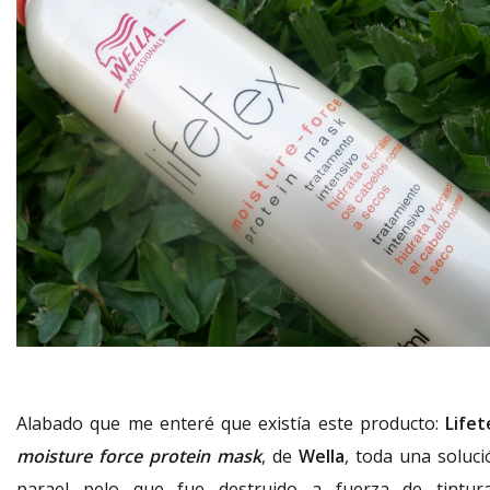
Alabado que me enteré que existía este producto:
Lifet
moisture force protein mask
, de
Wella
, toda una soluci
parael pelo que fue destruido a fuerza de tintura