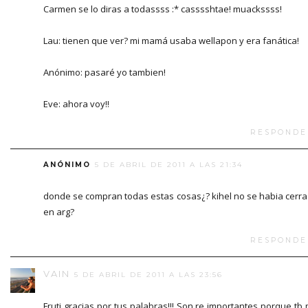
Carmen se lo diras a todassss :* casssshtae! muackssss!
Lau: tienen que ver? mi mamá usaba wellapon y era fanática!
Anónimo: pasaré yo tambien!
Eve: ahora voy!!
RESPONDE
ANÓNIMO
5 DE ABRIL DE 2011 A LAS 21:34
donde se compran todas estas cosas¿? kihel no se habia cerr
en arg?
RESPONDE
VAIN
5 DE ABRIL DE 2011 A LAS 23:56
Fruti gracias por tus palabras!!! Son re importantes porque tb