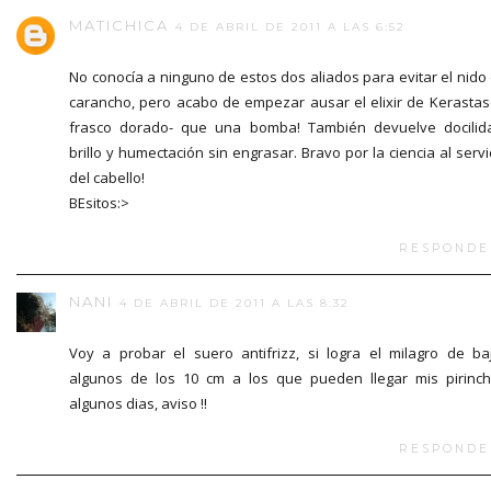
MATICHICA
4 DE ABRIL DE 2011 A LAS 6:52
No conocía a ninguno de estos dos aliados para evitar el nido
carancho, pero acabo de empezar ausar el elixir de Kerastas
frasco dorado- que una bomba! También devuelve docilid
brillo y humectación sin engrasar. Bravo por la ciencia al servi
del cabello!
BEsitos:>
RESPONDE
NANI
4 DE ABRIL DE 2011 A LAS 8:32
Voy a probar el suero antifrizz, si logra el milagro de ba
algunos de los 10 cm a los que pueden llegar mis pirinc
algunos dias, aviso !!
RESPONDE