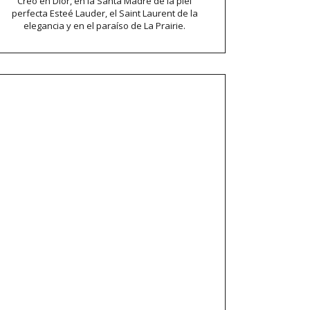
Creo en Dior, en la Santa Madre de la piel
perfecta Esteé Lauder, el Saint Laurent de la
elegancia y en el paraíso de La Prairie.