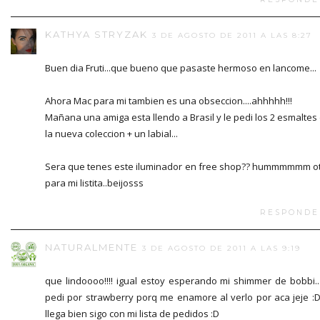
KATHYA STRYZAK
3 DE AGOSTO DE 2011 A LAS 8:27
Buen dia Fruti...que bueno que pasaste hermoso en lancome...
Ahora Mac para mi tambien es una obseccion....ahhhhh!!!
Mañana una amiga esta llendo a Brasil y le pedi los 2 esmaltes
la nueva coleccion + un labial...
Sera que tenes este iluminador en free shop?? hummmmmm o
para mi listita..beijosss
RESPONDE
NATURALMENTE
3 DE AGOSTO DE 2011 A LAS 9:19
que lindoooo!!!! igual estoy esperando mi shimmer de bobbi..
pedi por strawberry porq me enamore al verlo por aca jeje :D
llega bien sigo con mi lista de pedidos :D