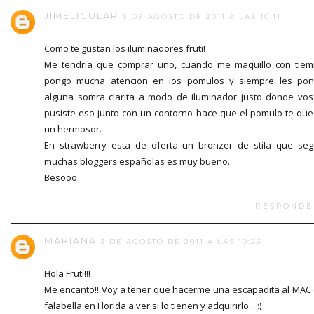
JIMELICULAR
3 DE AGOSTO DE 2011 A LAS 10:11
Como te gustan los iluminadores fruti!
Me tendria que comprar uno, cuando me maquillo con tie
pongo mucha atencion en los pomulos y siempre les po
alguna somra clarita a modo de iluminador justo donde vos
pusiste eso junto con un contorno hace que el pomulo te qu
un hermosor.
En strawberry esta de oferta un bronzer de stila que se
muchas bloggers españolas es muy bueno.
Besooo
RESPONDE
MARIANA
3 DE AGOSTO DE 2011 A LAS 10:26
Hola Fruti!!!
Me encanto!! Voy a tener que hacerme una escapadita al MAC
falabella en Florida a ver si lo tienen y adquirirlo... :)