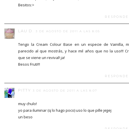
Besitos:>
RESPONDE
LAU D.
3 DE AGOSTO DE 2011 A LAS 8:05
Tengo la Cream Colour Base en un especie de Vainilla, 
parecido al que mostrás, y hace mil años que no la uso!!! C
que se viene un revival! ja!
Besos Fruti!!!
RESPONDE
PITTY
3 DE AGOSTO DE 2011 A LAS 8:07
muy chulo!
yo para iluminar (q lo hago poco) uso lo que pille jejjej
un beso
RESPONDE