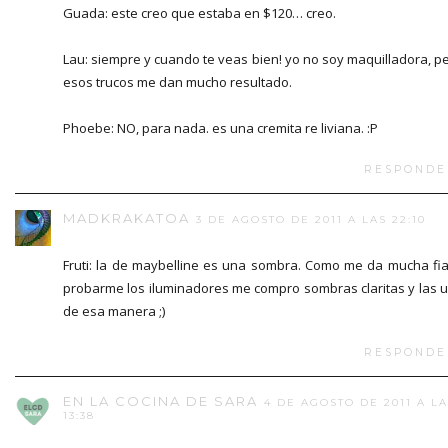
Guada: este creo que estaba en $120… creo.
Lau: siempre y cuando te veas bien! yo no soy maquilladora, p
esos trucos me dan mucho resultado.
Phoebe: NO, para nada. es una cremita re liviana. :P
RESPONDE
MADKRAKATOA
3 DE AGOSTO DE 2011 A LAS 22:10
Fruti: la de maybelline es una sombra. Como me da mucha fi
probarme los iluminadores me compro sombras claritas y las 
de esa manera ;)
RESPONDE
EN LA COCINA DE SARA
4 DE AGOSTO DE 2011 A L
13:38