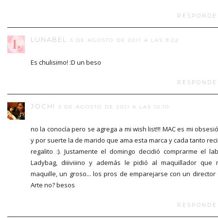
RESPONDE
LUNABEL
3 DE AGOSTO DE 2011 A LAS 9:22
Es chulisimo! :D un beso
RESPONDE
JOCHI
3 DE AGOSTO DE 2011 A LAS 10:10
no la conocía pero se agrega a mi wish list!!! MAC es mi obsesió
y por suerte la de marido que ama esta marca y cada tanto rec
regalito :). Justamente el domingo decidió comprarme el lab
Ladybag, diiiviiino y además le pidió al maquillador que
maquille, un groso... los pros de emparejarse con un director
Arte no? besos
RESPONDE