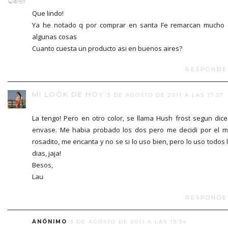
Que lindo!
Ya he notado q por comprar en santa Fe remarcan mucho
algunas cosas
Cuanto cuesta un producto asi en buenos aires?
RESPONDE
MI LOOK DE HOY
3 DE AGOSTO DE 2011 A LAS 17:57
La tengo! Pero en otro color, se llama Hush frost segun dice
envase. Me habia probado los dos pero me decidi por el 
rosadito, me encanta y no se si lo uso bien, pero lo uso todos 
dias, jaja!
Besos,
Lau
RESPONDE
ANÓNIMO
3 DE AGOSTO DE 2011 A LAS 19:34