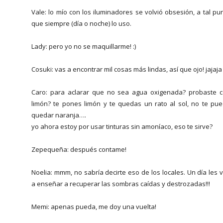
Vale: lo mío con los iluminadores se volvió obsesión, a tal pu
que siempre (día o noche) lo uso.
Lady: pero yo no se maquillarme! :)
Cosuki: vas a encontrar mil cosas más lindas, así que ojo! jajaja
Caro: para aclarar que no sea agua oxigenada? probaste 
limón? te pones limón y te quedas un rato al sol, no te pu
quedar naranja….
yo ahora estoy por usar tinturas sin amoníaco, eso te sirve?
Zepequeña: después contame!
Noelia: mmm, no sabría decirte eso de los locales. Un día les 
a enseñar a recuperar las sombras caídas y destrozadas!!!
Memi: apenas pueda, me doy una vuelta!