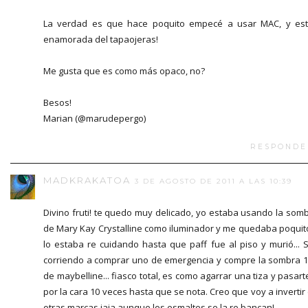
La verdad es que hace poquito empecé a usar MAC, y es
enamorada del tapaojeras!
Me gusta que es como más opaco, no?
Besos!
Marian (@marudepergo)
RESPONDE
MADKRAKATOA
3 DE AGOSTO DE 2011 A LAS 10:39
Divino fruti! te quedo muy delicado, yo estaba usando la som
de Mary Kay Crystalline como iluminador y me quedaba poquit
lo estaba re cuidando hasta que paff fue al piso y murió... S
corriendo a comprar uno de emergencia y compre la sombra 
de maybelline... fiasco total, es como agarrar una tiza y pasart
por la cara 10 veces hasta que se nota. Creo que voy a invertir
otras marcas jaja aunque los esmaltes se la re bancan!