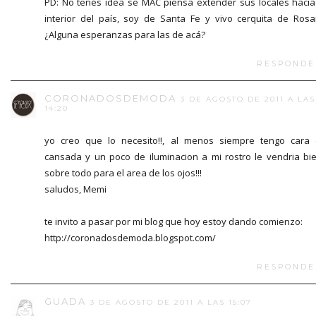
PD: No tenés idea se MAC piensa extender sus locales hacia
interior del país, soy de Santa Fe y vivo cerquita de Rosa
¿Alguna esperanzas para las de acá?
RESPONDE
CORONADOSDEMODA
3 DE AGOSTO DE 2011 A LAS
14:20
yo creo que lo necesito!!, al menos siempre tengo cara
cansada y un poco de iluminacion a mi rostro le vendria bie
sobre todo para el area de los ojos!!!
saludos, Memi
te invito a pasar por mi blog que hoy estoy dando comienzo:
http://coronadosdemoda.blogspot.com/
RESPONDE
GUADA
3 DE AGOSTO DE 2011 A LAS 15:07