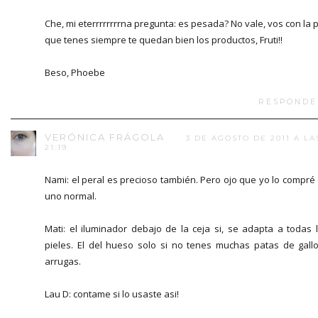
Che, mi eterrrrrrrrna pregunta: es pesada? No vale, vos con la p
que tenes siempre te quedan bien los productos, Fruti!!
Beso, Phoebe
RESPONDE
VERÓNICA FRÁGOLA
3 DE AGOSTO DE 2011 A LA
21:19
Nami: el peral es precioso también. Pero ojo que yo lo compré
uno normal.
Mati: el iluminador debajo de la ceja si, se adapta a todas 
pieles. El del hueso solo si no tenes muchas patas de gall
arrugas.
Lau D: contame si lo usaste asi!