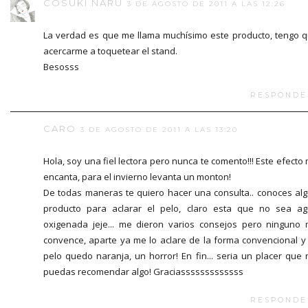
COSUKI NARU
3 DE AGOSTO DE 2011 A LAS 12:26
La verdad es que me llama muchísimo este producto, tengo 
acercarme a toquetear el stand.
Besosss
RESPONDE
CARO
3 DE AGOSTO DE 2011 A LAS 13:20
Hola, soy una fiel lectora pero nunca te comento!!! Este efecto
encanta, para el invierno levanta un monton!
De todas maneras te quiero hacer una consulta.. conoces al
producto para aclarar el pelo, claro esta que no sea a
oxigenada jeje... me dieron varios consejos pero ninguno
convence, aparte ya me lo aclare de la forma convencional y
pelo quedo naranja, un horror! En fin... seria un placer que
puedas recomendar algo! Graciasssssssssssss
RESPONDE