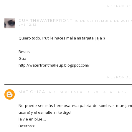
RESPONDE
GUA THEWATERFRONT
16 DE SEPTIEMBRE DE 2011 
LAS 12:12
Quiero todo. Fruti le haces mal a mi tarjeta! Jaja :)
Besos,
Gua
http://waterfrontmakeup.blogspot.com/
RESPONDE
MATICHICA
16 DE SEPTIEMBRE DE 2011 A LAS 16:36
No puede ser más hermosa esa paleta de sombras (que ja
usaré) y el esmalte, ni te digo!
la vie en blue....
Besitos:>