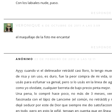
Con los labiales nude, paso.
RESPONDE
VERONIQUE
6 DE OCTUBRE DE 2011 A LAS 3:09
el maquillaje de la foto me encanta!
RESPONDE
ANÓNIMO
23 DE FEBRERO DE 2012 A LAS 12:11
Ayyy cuando vi el delineador retráctil casi lloro, lo tengo mue
de risa y sin uso, es duro, fue la peor compra de mi vida, si
usás para esfumar va genial, pero si lo usás en la linea de a
como yo olvidate, cualquier berreta de bajo precio pinta mejor.
Una pena, lo compré hace poco, no más de 3 meses, ve
fascinada con el lápiz de Lancome (el común, no retráctil) y
dejé seducir por este de Dior que siempre me dio satisfaccio
en todo, pero en esto le pifié, tengan en cuenta que en línea