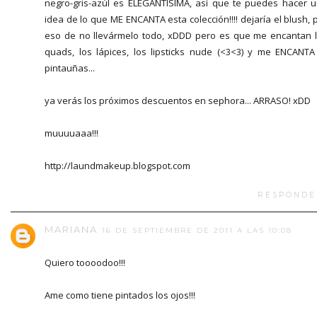
negro-gris-azúl es ELEGANTÍSIMA, así que te puedes hacer 
idea de lo que ME ENCANTA esta colección!!!! dejaría el blush, 
eso de no llevármelo todo, xDDD pero es que me encantan 
quads, los lápices, los lipsticks nude (<3<3) y me ENCANTA
pintauñas...
ya verás los próximos descuentos en sephora... ARRASO! xDD
muuuuaaa!!!
http://laundmakeup.blogspot.com
RESPONDE
MARIANA
16 DE SEPTIEMBRE DE 2011 A LAS 10:08
Quiero toooodoo!!!
Ame como tiene pintados los ojos!!!