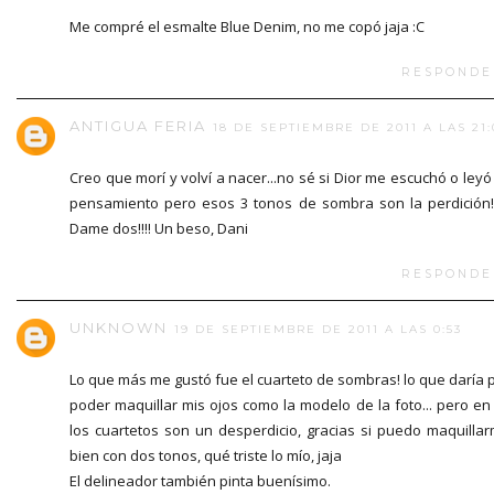
Me compré el esmalte Blue Denim, no me copó jaja :C
RESPONDE
ANTIGUA FERIA
18 DE SEPTIEMBRE DE 2011 A LAS 21:
Creo que morí y volví a nacer...no sé si Dior me escuchó o leyó
pensamiento pero esos 3 tonos de sombra son la perdición!!!
Dame dos!!!! Un beso, Dani
RESPONDE
UNKNOWN
19 DE SEPTIEMBRE DE 2011 A LAS 0:53
Lo que más me gustó fue el cuarteto de sombras! lo que daría 
poder maquillar mis ojos como la modelo de la foto... pero en
los cuartetos son un desperdicio, gracias si puedo maquilla
bien con dos tonos, qué triste lo mío, jaja
El delineador también pinta buenísimo.