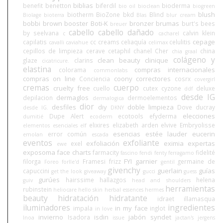
biblias
benefit
benetton
biferdil
bioderma
bio oil
bioclean
biogreen
blush
biotherm
BioZone
bkd
Blind
Biolage
bioterra
Blas
blur cream
bobbi brown
booster
Boti-K
bronzer
brumas
burt's bees
breuer
cabello
cabello dañado
by seelvana
calvin klein
c
cacharel
cepage
capilatis
cc creams
celiaquía
celulitis
cavalli
caviahue
celimax
cepillos de limpieza
cerave
cetaphil
chanel
Cher
china
chia graal
colágeno y
clean beauty
clinique
glaze
clarins
cicatricure.
elastina
compras internacionales
colorama
commonlabs
compras on line
coony
correctores
Conciencia
cosrx
covergirl
cremas
cuerpo
cruelty free
cuello
cutex
cyzone
deluxe
ddf
desde IG
dermaglos
depilacion
dermoelementos
dermalogica
dior
desfiles
diy
doble limpieza
Dove
ducray
desde IG.
DKNY
elecciones
Dupe Alert
ecotools
efyderma
dumitié
ecoderm
elixires
elizabeth arden
elvive
Embryolisse
elementos esenciales
elf
esencias
estée lauder
eucerin
error común
emolan
escada
eventos
exfoliante
exfoliación
eximia
expertas
exel
ewe
exposoma
face charts
farmacity
fidelité
fascino
fendi
fenty
ferragamo
FYI
garnier
filorga
Framesi
frizz
germaine de
Foreo
forlle'd
gentil
givenchy
guerlain
guías
capuccini
get the look
giveaway
gucci
guess
gurúes
hairssime
hallazgos
helena
guiv
head and shoulders
herramientas
rubinstein
heliocare
hello skin
herbal essences
hermes
beauty
hidratación
hidratante
idraet
illamasqua
iluminadores
ingredientes
in my face
impala
inglot
in love
invierno
isdin
jabón syndet
Isadora
Inoa
issue
jactan's
jergens