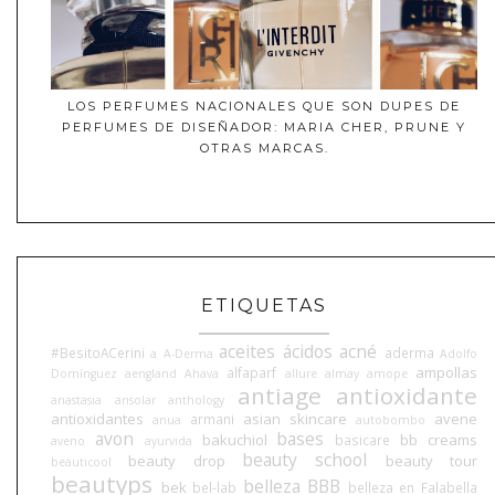
LOS PERFUMES NACIONALES QUE SON DUPES DE
PERFUMES DE DISEÑADOR: MARIA CHER, PRUNE Y
OTRAS MARCAS.
ETIQUETAS
aceites
ácidos
acné
#BesitoACerini
aderma
a
A-Derma
Adolfo
ampollas
alfaparf
Domínguez
aengland
Ahava
allure
almay
amope
antiage
antioxidante
anastasia
ansolar
anthology
antioxidantes
asian skincare
avene
armani
anua
autobombo
avon
bases
bakuchiol
bb creams
basicare
aveno
ayurvida
beauty school
beauty drop
beauty tour
beauticool
beautyps
belleza BBB
bek
bel-lab
belleza en Falabella