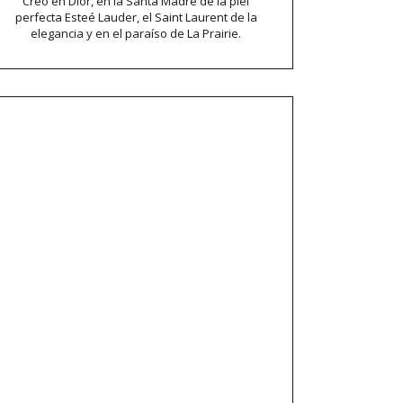
Creo en Dior, en la Santa Madre de la piel
perfecta Esteé Lauder, el Saint Laurent de la
elegancia y en el paraíso de La Prairie.