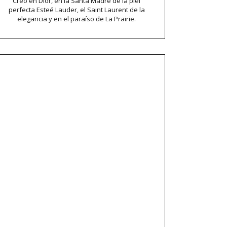
Creo en Dior, en la Santa Madre de la piel
perfecta Esteé Lauder, el Saint Laurent de la
elegancia y en el paraíso de La Prairie.