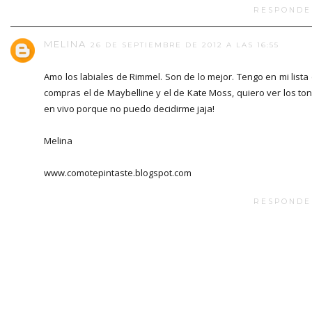
RESPONDE
MELINA
26 DE SEPTIEMBRE DE 2012 A LAS 16:55
Amo los labiales de Rimmel. Son de lo mejor. Tengo en mi lista
compras el de Maybelline y el de Kate Moss, quiero ver los to
en vivo porque no puedo decidirme jaja!
Melina
www.comotepintaste.blogspot.com
RESPONDE