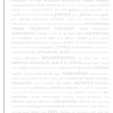
eventos
exfoliante
exfoliación
eximia
expertas
exel
ewe
exposoma
face charts
farmacity
fidelité
fascino
fendi
fenty
ferragamo
FYI
garnier
filorga
Framesi
frizz
germaine de
Foreo
forlle'd
gentil
givenchy
guerlain
guías
capuccini
get the look
giveaway
gucci
guess
gurúes
hairssime
hallazgos
helena
guiv
head and shoulders
herramientas
rubinstein
heliocare
hello skin
herbal essences
hermes
beauty
hidratación
hidratante
idraet
illamasqua
iluminadores
ingredientes
in my face
impala
inglot
in love
invierno
isdin
jabón syndet
Isadora
Inoa
issue
jactan's
jergens
kbeauty
kenzo
kiehl's
klorane
kerastase
kosmos
Kérastase
kiko
kr
L'Oreal
l'occitane
la cruel verdad
Kylie Cosmetics
l'bel
La Pasionaria
la roche-posay
labios
la puissance
laca
laboratorio once
laborit
lanzamientos
lancôme
lbel
lancaster
las pepas
lemel
lidherma
limpieza
lo dejo a tu criterio
lush
loewe
mabby
manchas
MAC
makeup for dummies
autino
macadamia natural oil
maquillaje
manos
manual de uso
marc jacobs
mantra
masacre de marcas
masajes
mary kay
mario badescu
mark by avon
mascarillas
maybelline
max factor
mavala
Medicube
matrix
mellizos o gemelos?
métodos
medusa colores
mi voto no es positivo
mis
milaborit
mia skincare
Mía skincare
michael kors
mies
minx nails
preferidos
moda
moroccanoil
mustela
narciso Rodriguez
nars
natura
naturalmente
natura siberica
NBOTB
NE
nell ross
neutrogena
niacinamida
nivea
no sos vos soy yo
neostrata
ojos
nuxe
NWNO
ogx
olaplex
opi
noticias
ole henriksen
OMS
onyx