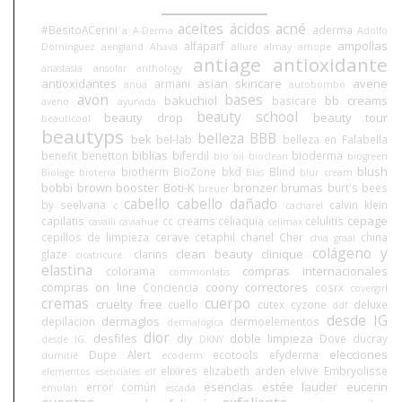
aceites
ácidos
acné
#BesitoACerini
aderma
a
A-Derma
Adolfo
ampollas
alfaparf
Domínguez
aengland
Ahava
allure
almay
amope
antiage
antioxidante
anastasia
ansolar
anthology
antioxidantes
asian skincare
avene
armani
anua
autobombo
avon
bases
bakuchiol
bb creams
basicare
aveno
ayurvida
beauty school
beauty drop
beauty tour
beauticool
beautyps
belleza BBB
bek
bel-lab
belleza en Falabella
biblias
benefit
benetton
biferdil
bioderma
bio oil
bioclean
biogreen
blush
biotherm
BioZone
bkd
Blind
Biolage
bioterra
Blas
blur cream
bobbi brown
booster
Boti-K
bronzer
brumas
burt's bees
breuer
cabello
cabello dañado
by seelvana
calvin klein
c
cacharel
cepage
capilatis
cc creams
celiaquía
celulitis
cavalli
caviahue
celimax
cepillos de limpieza
cerave
cetaphil
chanel
Cher
china
chia graal
colágeno y
clean beauty
clinique
glaze
clarins
cicatricure.
elastina
compras internacionales
colorama
commonlabs
compras on line
coony
correctores
Conciencia
cosrx
covergirl
cremas
cuerpo
cruelty free
cuello
cutex
cyzone
deluxe
ddf
desde IG
dermaglos
depilacion
dermoelementos
dermalogica
dior
desfiles
diy
doble limpieza
Dove
ducray
desde IG.
DKNY
elecciones
Dupe Alert
ecotools
efyderma
dumitié
ecoderm
elixires
elizabeth arden
elvive
Embryolisse
elementos esenciales
elf
esencias
estée lauder
eucerin
error común
emolan
escada