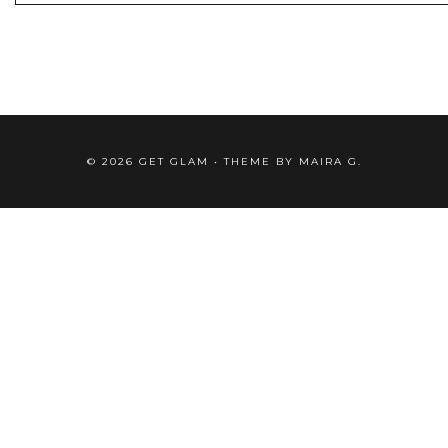
©
2026
GET GLAM
• THEME BY
MAIRA G.