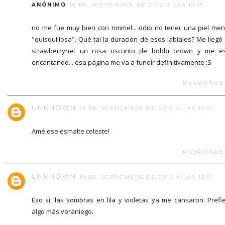
ANÓNIMO
18 DE SEPTIEMBRE DE 2012 A LAS 19:15
no me fue muy bien con rimmel... odio no tener una piel me
"quisquillosa". Qué tal la duración de esos labiales? Me llegó
strawberrynet un rosa oscurito de bobbi brown y me e
encantando... ésa página me va a fundir definitivamente :S
RESPONDE
UNKNOWN
19 DE SEPTIEMBRE DE 2012 A LAS 13:01
Amé ese esmalte celeste!
RESPONDE
UNKNOWN
19 DE SEPTIEMBRE DE 2012 A LAS 13:01
Eso sí, las sombras en lila y violetas ya me cansaron. Prefi
algo más veraniego.