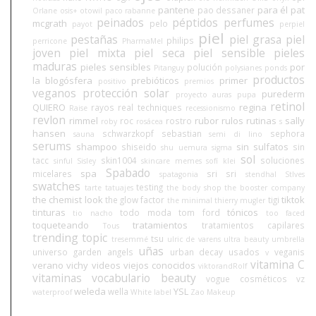
pantene
para él
pat
pao dessaner
Orlane
osis+
otowil
paco rabanne
peinados
péptidos
perfumes
mcgrath
pelo
payot
perpiel
piel
pestañas
piel grasa
piel
philips
perricone
PharmaMel
joven
piel mixta
piel seca
piel sensible
pieles
maduras
pieles sensibles
por
polución
Pitanguy
polysianes
ponds
productos
la blogósfera
prebióticos
primer
positivo
premios
veganos
protección solar
purederm
proyecto auras
pupa
retinol
QUIERO
regina
rayos
real techniques
Raise
recessionismo
revlon
rimmel
rubor
rulos
rutinas
sally
roc
rostro
roby
rosácea
s
hansen
schwarzkopf
sebastian
sephora
sauna
semi di lino
serums
shampoo
sin sulfatos
shiseido
sin
shu uemura
sigma
sol
tacc
skin1004
soluciones
sinful
Sisley
skincare memes
sofí klei
Spabado
spa
micelares
sri sri
spatagonia
stendhal
StIves
swatches
testing
tarte
tatuajes
the body shop
the booster company
the chemist look
tiktok
the glow factor
tigi
the minimal
thierry mugler
tinturas
tónicos
todo moda
tom ford
tio nacho
too faced
toqueteando
tratamientos
tratamientos capilares
Tous
trending topic
tsu
tresemmé
ulric de varens
ultra beauty
umbrella
uñas
universo garden angels
urban decay
usados
veganis
v
vitamina C
verano
vichy
videos
viejos conocidos
viktorandRolf
vitaminas
vocabulario beauty
vogue cosméticos
vz
weleda
YSL
wella
waterproof
White label
Zao Makeup