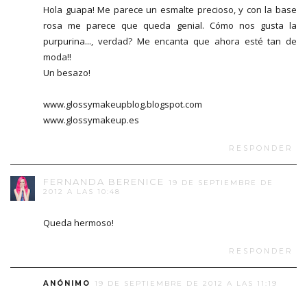
Hola guapa! Me parece un esmalte precioso, y con la base
rosa me parece que queda genial. Cómo nos gusta la
purpurina..., verdad? Me encanta que ahora esté tan de
moda!!
Un besazo!
www.glossymakeupblog.blogspot.com
www.glossymakeup.es
RESPONDER
FERNANDA BERENICE
19 DE SEPTIEMBRE DE
2012 A LAS 10:48
Queda hermoso!
RESPONDER
ANÓNIMO
19 DE SEPTIEMBRE DE 2012 A LAS 11:19