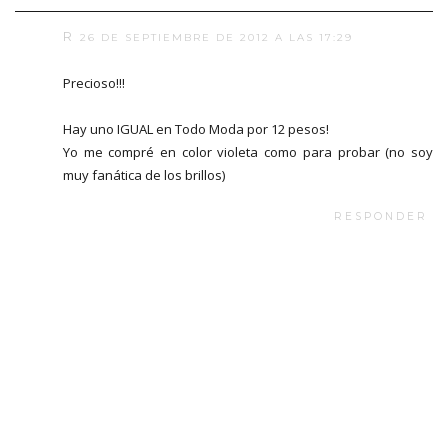
R
26 DE SEPTIEMBRE DE 2012 A LAS 17:29
Precioso!!!
Hay uno IGUAL en Todo Moda por 12 pesos!
Yo me compré en color violeta como para probar (no soy
muy fanática de los brillos)
RESPONDER