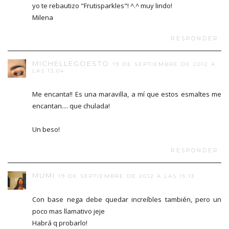
yo te rebautizo "Frutisparkles"! ^.^ muy lindo!
Milena
RESPONDER
MICHELLEGOESTO
19 DE SEPTIEMBRE DE 2012 A
LAS 13:04
Me encanta!! Es una maravilla, a mí que estos esmaltes me
encantan.... que chulada!
Un beso!
RESPONDER
MUMI
19 DE SEPTIEMBRE DE 2012 A LAS 15:13
Con base nega debe quedar increíbles también, pero un
poco mas llamativo jeje
Habrá q probarlo!