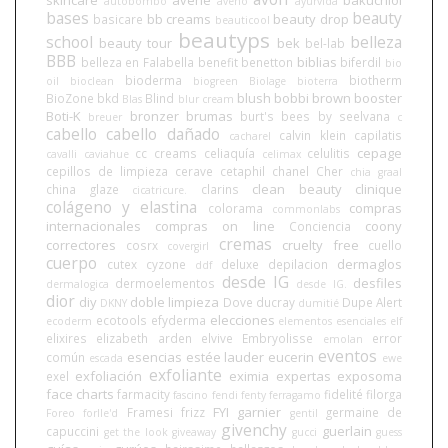
skincare
avene
bakuchiol
autobombo
aveno
ayurvida
bases
beauty
bb creams
beauty drop
basicare
beauticool
beautyps
school
belleza
beauty tour
bek
bel-lab
BBB
biblias
belleza en Falabella
benefit
benetton
biferdil
bio
bioderma
biotherm
oil
bioclean
biogreen
Biolage
bioterra
blush
bobbi brown
booster
BioZone
bkd
Blind
Blas
blur cream
Boti-K
bronzer
brumas
burt's bees
by seelvana
breuer
c
cabello
cabello dañado
calvin klein
capilatis
cacharel
cepage
cc creams
celiaquía
celulitis
cavalli
caviahue
celimax
cepillos de limpieza
cerave
cetaphil
chanel
Cher
chia graal
clean beauty
clinique
china glaze
clarins
cicatricure.
colágeno y elastina
compras
colorama
commonlabs
internacionales
compras on line
coony
Conciencia
cremas
correctores
cruelty free
cosrx
cuello
covergirl
cuerpo
dermaglos
cutex
cyzone
deluxe
depilacion
ddf
desde IG
desfiles
dermoelementos
dermalogica
desde IG.
dior
diy
doble limpieza
Dove
ducray
Dupe Alert
DKNY
dumitié
elecciones
ecotools
efyderma
ecoderm
elementos esenciales
elf
elixires
elizabeth arden
elvive
Embryolisse
error
emolan
eventos
esencias
estée lauder
eucerin
común
escada
ewe
exfoliante
exfoliación
eximia
expertas
exposoma
exel
face charts
farmacity
fidelité
filorga
fascino
fendi
fenty
ferragamo
FYI
garnier
Framesi
frizz
germaine de
Foreo
forlle'd
gentil
givenchy
guerlain
capuccini
get the look
giveaway
gucci
guess