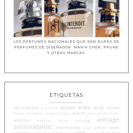
LOS PERFUMES NACIONALES QUE SON DUPES DE
PERFUMES DE DISEÑADOR: MARIA CHER, PRUNE
Y OTRAS MARCAS.
ETIQUETAS
aceites
ácidos
acné
#BesitoACerini
aderma
a
A-Derma
alfaparf
Adolfo Domínguez
aengland
Ahava
allure
almay
amope
antiage
ampollas
anastasia
ansolar
anthology
antioxidante
antioxidantes
asian
armani
anua
avon