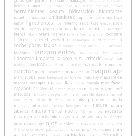
guías
gurúes
hairssime
hallazgos
guiv
head and shoulders
helena rubinstein
heliocare
hello skin
herbal essences
hermes
herramientas beauty
hidratación
hidratante
iluminadores
in my face
idraet
illamasqua
impala
in love
ingredientes
invierno
isdin
jabón
inglot
Isadora
Inoa
issue
syndet
kbeauty
kenzo
kerastase
jactan's
jergens
Kérastase
kiehl's
klorane
l'occitane
kosmos
kiko
kr
Kylie Cosmetics
l'bel
L'Oreal
la
la cruel verdad
la puissance
La Pasionaria
roche-posay
labios
laca
laboratorio once
laborit
lancaster
lanzamientos
lancôme
lbel
las pepas
lemel
lidherma
limpieza
lo dejo a tu criterio
lush
loewe
MAC
makeup for dummies
mabby autino
macadamia natural oil
maquillaje
manchas
manos
manual de uso
mantra
masacre de
marc jacobs
mary kay
mario badescu
mark by avon
mascarillas
marcas
masajes
max factor
mavala
matrix
maybelline
mellizos o gemelos?
Medicube
medusa colores
métodos
mi voto no es positivo
mia skincare
Mía skincare
michael
mis preferidos
milaborit
moda
kors
mies
minx nails
natura
natura
moroccanoil
mustela
narciso Rodriguez
nars
naturalmente
siberica
NBOTB
neostrata
NE
nell ross
neutrogena
niacinamida
nivea
no sos vos soy yo
noticias
ojos
nuxe
NWNO
ogx
olaplex
opi
ole henriksen
OMS
onyx
pantene
para
pao dessaner
Orlane
osis+
otowil
paco rabanne
peinados
péptidos
él
pat mcgrath
pelo
payot