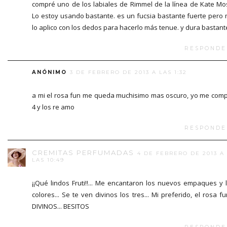
compré uno de los labiales de Rimmel de la línea de Kate Mo
Lo estoy usando bastante. es un fucsia bastante fuerte pero
lo aplico con los dedos para hacerlo más tenue. y dura bastant
RESPONDE
ANÓNIMO
3 DE FEBRERO DE 2013 A LAS 1:32
a mi el rosa fun me queda muchisimo mas oscuro, yo me com
4 y los re amo
RESPONDE
CREMITAS PERFUMADAS
4 DE FEBRERO DE 2013 A
LAS 10:49
¡¡Qué lindos Fruti!!... Me encantaron los nuevos empaques y 
colores... Se te ven divinos los tres... Mi preferido, el rosa fun
DIVINOS... BESITOS