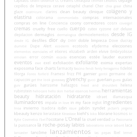
cepage
capilatis
cc creams
celiaquía
celulitis
cavalli
caviahue
celimax
cepillos de limpieza
cerave
cetaphil
chanel
Cher
china
chia graal
colágeno y
clean beauty
clinique
glaze
clarins
cicatricure.
elastina
compras internacionales
colorama
commonlabs
compras on line
coony
correctores
Conciencia
cosrx
covergirl
cremas
cuerpo
cruelty free
cuello
cutex
cyzone
deluxe
ddf
desde IG
dermaglos
depilacion
dermoelementos
dermalogica
dior
desfiles
diy
doble limpieza
Dove
ducray
desde IG.
DKNY
elecciones
Dupe Alert
ecotools
efyderma
dumitié
ecoderm
elixires
elizabeth arden
elvive
Embryolisse
elementos esenciales
elf
esencias
estée lauder
eucerin
error común
emolan
escada
eventos
exfoliante
exfoliación
eximia
expertas
exel
ewe
exposoma
face charts
farmacity
fidelité
fascino
fendi
fenty
ferragamo
FYI
garnier
filorga
Framesi
frizz
germaine de
Foreo
forlle'd
gentil
givenchy
guerlain
guías
capuccini
get the look
giveaway
gucci
guess
gurúes
hairssime
hallazgos
helena
guiv
head and shoulders
herramientas
rubinstein
heliocare
hello skin
herbal essences
hermes
beauty
hidratación
hidratante
idraet
illamasqua
iluminadores
ingredientes
in my face
impala
inglot
in love
invierno
isdin
jabón syndet
Isadora
Inoa
issue
jactan's
jergens
kbeauty
kenzo
kiehl's
klorane
kerastase
kosmos
Kérastase
kiko
kr
L'Oreal
l'occitane
la cruel verdad
Kylie Cosmetics
l'bel
La Pasionaria
la roche-posay
labios
la puissance
laca
laboratorio once
laborit
lanzamientos
lancôme
lbel
lancaster
las pepas
lemel