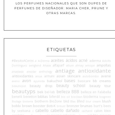
LOS PERFUMES NACIONALES QUE SON DUPES DE
PERFUMES DE DISEÑADOR: MARIA CHER, PRUNE Y
OTRAS MARCAS.
ETIQUETAS
aceites
ácidos
acné
#BesitoACerini
aderma
a
A-Derma
Adolfo
ampollas
alfaparf
Domínguez
aengland
Ahava
allure
almay
amope
antiage
antioxidante
anastasia
ansolar
anthology
antioxidantes
asian skincare
avene
armani
anua
autobombo
avon
bases
bakuchiol
bb creams
basicare
aveno
ayurvida
beauty school
beauty drop
beauty tour
beauticool
beautyps
belleza BBB
bek
bel-lab
belleza en Falabella
biblias
benefit
benetton
biferdil
bioderma
bio oil
bioclean
biogreen
blush
biotherm
BioZone
bkd
Blind
Biolage
bioterra
Blas
blur cream
bobbi brown
booster
Boti-K
bronzer
brumas
burt's bees
breuer
cabello
cabello dañado
by seelvana
calvin klein
c
cacharel