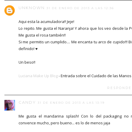
UNKNOWN
31 DE ENERO DE 2013 A LAS 12:36
Aqui esta la acumuladora!! Jeje!
Lo repito. Me gusta el Naranja! Y ahora que los veo desde la PC
Me gusta el rosa también!!
Si me permitis un cumplido.... Me encanta tu arco de cupido!!! B
definido! ♥
Un beso!!
Luciana Make Up Blog
- Entrada sobre el Cuidado de las Manos
RESPONDE
CANDY
31 DE ENERO DE 2013 A LAS 13:19
Me gusta el mandarina splash! Con lo del packaging no
convence mucho, pero bueno... es lo de menos jaja