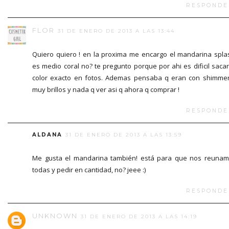
RESPONDE
FLOR
31 DE ENERO DE 2013 A LAS 13:44
Quiero quiero ! en la proxima me encargo el mandarina spla
es medio coral no? te pregunto porque por ahi es dificil sacar
color exacto en fotos. Ademas pensaba q eran con shimme
muy brillos y nada q ver asi q ahora q comprar !
RESPONDE
ALDANA
31 DE ENERO DE 2013 A LAS 13:59
Me gusta el mandarina también! está para que nos reuna
todas y pedir en cantidad, no? jeee :)
RESPONDE
UNKNOWN
31 DE ENERO DE 2013 A LAS 14:19