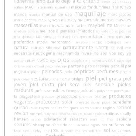
lidherma
limpieza
lo dejo a tu criterio
lush
loewe
mabby
manchas
MAC
makeup for dummies
autino
macadamia natural oil
maquillaje
manos
manual de uso
marc jacobs
mantra
masacre de marcas
masajes
mary kay
mario badescu
mark by avon
mascarillas
maybelline
max factor
mavala
Medicube
matrix
mellizos o gemelos?
métodos
medusa colores
mi voto no es positivo
mis
milaborit
mia skincare
Mía skincare
michael kors
mies
minx nails
preferidos
moda
moroccanoil
mustela
narciso Rodriguez
nars
natura
naturalmente
natura siberica
NBOTB
NE
nell ross
neutrogena
niacinamida
nivea
no sos vos soy yo
neostrata
ojos
nuxe
NWNO
ogx
olaplex
opi
noticias
ole henriksen
OMS
onyx
pantene
para él
pat
pao dessaner
Orlane
osis+
otowil
paco rabanne
peinados
péptidos
perfumes
mcgrath
pelo
payot
perpiel
piel
pestañas
piel grasa
piel
philips
perricone
PharmaMel
joven
piel mixta
piel seca
piel sensible
pieles
maduras
pieles sensibles
por
polución
Pitanguy
polysianes
ponds
productos
la blogósfera
prebióticos
primer
positivo
premios
veganos
protección solar
purederm
proyecto auras
pupa
retinol
QUIERO
regina
rayos
real techniques
Raise
recessionismo
revlon
rimmel
rubor
rulos
rutinas
sally
roc
rostro
roby
rosácea
s
hansen
schwarzkopf
sebastian
sephora
sauna
semi di lino
serums
shampoo
sin sulfatos
shiseido
sin
shu uemura
sigma
sol
tacc
skin1004
soluciones
sinful
Sisley
skincare memes
sofí klei