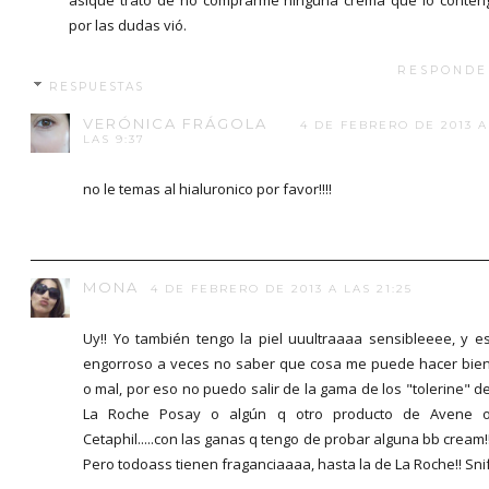
por las dudas vió.
RESPONDE
RESPUESTAS
VERÓNICA FRÁGOLA
4 DE FEBRERO DE 2013 A
LAS 9:37
no le temas al hialuronico por favor!!!!
MONA
4 DE FEBRERO DE 2013 A LAS 21:25
Uy!! Yo también tengo la piel uuultraaaa sensibleeee, y e
engorroso a veces no saber que cosa me puede hacer bie
o mal, por eso no puedo salir de la gama de los "tolerine" d
La Roche Posay o algún q otro producto de Avene 
Cetaphil.....con las ganas q tengo de probar alguna bb cream!
Pero todoass tienen fraganciaaaa, hasta la de La Roche!! Sni