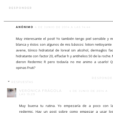
RESPONDER
ANÓNIMO
4 DE JUNIO DE 2014 A LAS 14:44
Muy interesante el post! Yo también tengo piel sensible y 
blanca y éstos son algunos de mis básicos: lotion nettoyante
avene, tónico hidratotal de loreal sin alcohol, dermaglos fac
hidratante con factor 20, effaclar h y antihelios 50 de la roche.
dieron Redermic R pero todavía no me animo a usarlo! 
opinas Fruti?
RESPONDE
RESPUESTAS
VERÓNICA FRÁGOLA
4 DE JUNIO DE 2014 A
LAS 15:29
Muy buena tu rutina. Yo empezaría de a poco con l
redermic. Hay un post sobre como empezar a usar lo