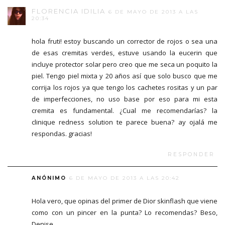
FLORENCIA IDILIA
6 DE MAYO DE 2013 A LAS
20:34
hola fruti! estoy buscando un corrector de rojos o sea una
de esas cremitas verdes, estuve usando la eucerin que
incluye protector solar pero creo que me seca un poquito la
piel. Tengo piel mixta y 20 años así que solo busco que me
corrija los rojos ya que tengo los cachetes rositas y un par
de imperfecciones, no uso base por eso para mi esta
cremita es fundamental. ¿Cual me recomendarías? la
clinique redness solution te parece buena? ay ojalá me
respondas. gracias!
RESPONDER
ANÓNIMO
6 DE MAYO DE 2013 A LAS 20:42
Hola vero, que opinas del primer de Dior skinflash que viene
como con un pincer en la punta? Lo recomendas? Beso,
Denise