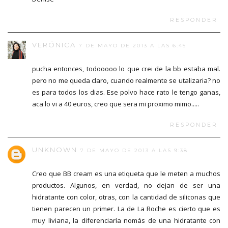
RESPONDER
VERÓNICA
7 DE MAYO DE 2013 A LAS 6:45
pucha entonces, todooooo lo que crei de la bb estaba mal.
pero no me queda claro, cuando realmente se utalizaria? no
es para todos los dias. Ese polvo hace rato le tengo ganas,
aca lo vi a 40 euros, creo que sera mi proximo mimo.....
RESPONDER
UNKNOWN
7 DE MAYO DE 2013 A LAS 9:38
Creo que BB cream es una etiqueta que le meten a muchos
productos. Algunos, en verdad, no dejan de ser una
hidratante con color, otras, con la cantidad de siliconas que
tienen parecen un primer. La de La Roche es cierto que es
muy liviana, la diferenciaría nomás de una hidratante con