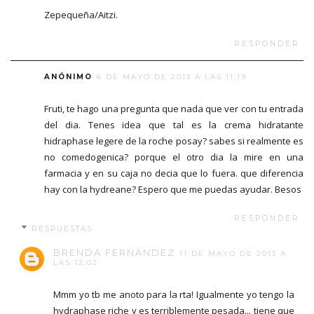
Zepequeña/Aitzi.
RESPONDER
ANÓNIMO
6 DE MAYO DE 2013 A LAS 11:19
Fruti, te hago una pregunta que nada que ver con tu entrada
del dia. Tenes idea que tal es la crema hidratante
hidraphase legere de la roche posay? sabes si realmente es
no comedogenica? porque el otro dia la mire en una
farmacia y en su caja no decia que lo fuera. que diferencia
hay con la hydreane? Espero que me puedas ayudar. Besos
RESPONDER
RESPUESTAS
BRENDA FERNÁNDEZ
11 DE MAYO DE 2013 A
LAS 12:02
Mmm yo tb me anoto para la rta! Igualmente yo tengo la
hydraphase riche y es terriblemente pesada... tiene que