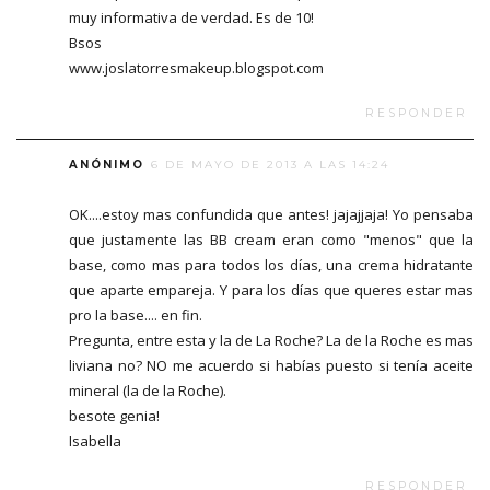
muy informativa de verdad. Es de 10!
Bsos
www.joslatorresmakeup.blogspot.com
RESPONDER
ANÓNIMO
6 DE MAYO DE 2013 A LAS 14:24
OK....estoy mas confundida que antes! jajajjaja! Yo pensaba
que justamente las BB cream eran como "menos" que la
base, como mas para todos los días, una crema hidratante
que aparte empareja. Y para los días que queres estar mas
pro la base.... en fin.
Pregunta, entre esta y la de La Roche? La de la Roche es mas
liviana no? NO me acuerdo si habías puesto si tenía aceite
mineral (la de la Roche).
besote genia!
Isabella
RESPONDER