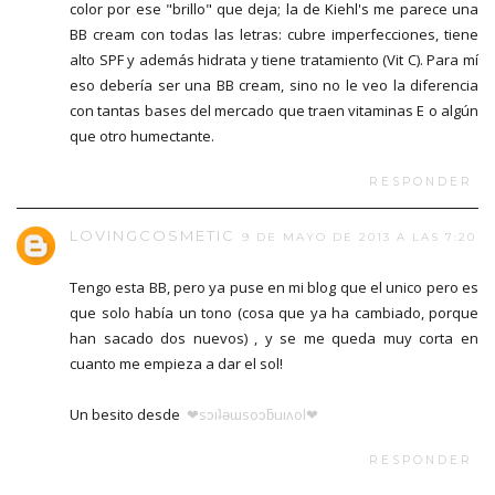
color por ese "brillo" que deja; la de Kiehl's me parece una
BB cream con todas las letras: cubre imperfecciones, tiene
alto SPF y además hidrata y tiene tratamiento (Vit C). Para mí
eso debería ser una BB cream, sino no le veo la diferencia
con tantas bases del mercado que traen vitaminas E o algún
que otro humectante.
RESPONDER
LOVINGCOSMETIC
9 DE MAYO DE 2013 A LAS 7:20
Tengo esta BB, pero ya puse en mi blog que el unico pero es
que solo había un tono (cosa que ya ha cambiado, porque
han sacado dos nuevos) , y se me queda muy corta en
cuanto me empieza a dar el sol!
Un besito desde
❤sɔıʇǝɯsoɔƃuıʌol❤
RESPONDER