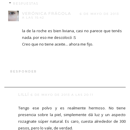
RESPUESTAS
VERÓNICA FRÁGOLA
6 DE MAYO DE 2013
A LAS 15:42
la de la roche es bien liviana, casi no parece que tenés
nada. por eso me descolocó :S
Creo que no tiene aceite... ahora me fijo.
RESPONDER
LILLÍ
6 DE MAYO DE 2013 A LAS 20:11
Tengo ese polvo y es realmente hermoso. No tiene
presencia sobre la piel, simplemente dá luz y un aspecto
rozagnate súper natural. Es caro, cuesta alrededor de 300
pesos, pero lo vale, de verdad.