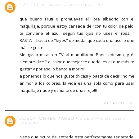
NATITI
6 DE MAYO DE 2013 A LAS 11:57
que bueno Fruti q promuevas el libre albedrío con el
maquillaje, porque estoy cansada de "con tu color de pelo,
te conviene el azul, según tus ojos no uses el rosa..."
BASTA!!!! basta de "leyes" de moda, que cada una use lo que
más le guste
Me gusta mirar en TV al maquillador Pont Ledesma, y él
siempre dice " el color que mejor te queda, es el que más te
gusta" y por eso lo banco a morir!!!
a ponernos lo que nos guste chicas! y basta de decir "no me
animo" a los colores, la vida es una sola como para usar
maquillaje nude y esmalte de uñas rojo!!!
RESPONDER
JOSLATORRESMAKEUP
6 DE MAYO DE 2013 A
LAS 12:55
Nena que ricura de entrada esta perfectamente redactada,