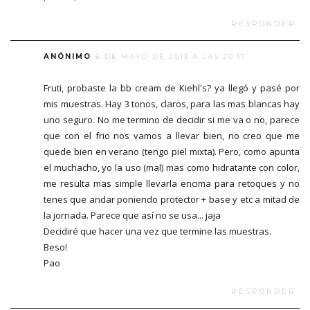
RESPONDER
ANÓNIMO
6 DE MAYO DE 2013 A LAS 20:17
Fruti, probaste la bb cream de Kiehl's? ya llegó y pasé por
mis muestras. Hay 3 tonos, claros, para las mas blancas hay
uno seguro. No me termino de decidir si me va o no, parece
que con el frio nos vamos a llevar bien, no creo que me
quede bien en verano (tengo piel mixta). Pero, como apunta
el muchacho, yo la uso (mal) mas como hidratante con color,
me resulta mas simple llevarla encima para retoques y no
tenes que andar poniendo protector + base y etc a mitad de
la jornada. Parece que así no se usa... jaja
Decidiré que hacer una vez que termine las muestras.
Beso!
Pao
RESPONDER