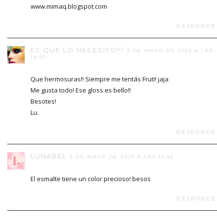
www.mimaq.blogspot.com
RESPONDE
ES QUE LO NECESITO!!!
3 DE MAYO DE 2013 A LAS
14:33
Que hermosuras!! Siempre me tentás Fruti! jaja
Me gusta todo! Ese gloss es bello!!
Besotes!
Lu.
RESPONDE
LUNABEL
3 DE MAYO DE 2013 A LAS 15:45
El esmalte tiene un color precioso! besos
RESPONDE