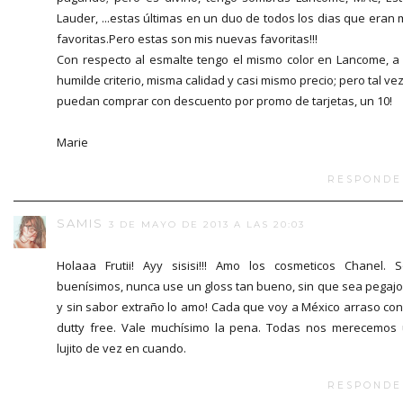
Lauder, ...estas últimas en un duo de todos los dias que eran 
favoritas.Pero estas son mis nuevas favoritas!!!
Con respecto al esmalte tengo el mismo color en Lancome, a
humilde criterio, misma calidad y casi mismo precio; pero tal vez
puedan comprar con descuento por promo de tarjetas, un 10!
Marie
RESPONDE
SAMIS
3 DE MAYO DE 2013 A LAS 20:03
Holaaa Frutii! Ayy sisisi!!! Amo los cosmeticos Chanel. 
buenísimos, nunca use un gloss tan bueno, sin que sea pegaj
y sin sabor extraño lo amo! Cada que voy a México arraso con
dutty free. Vale muchísimo la pena. Todas nos merecemos
lujito de vez en cuando.
RESPONDE