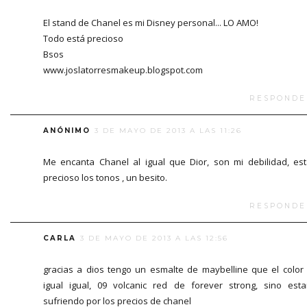
El stand de Chanel es mi Disney personal... LO AMO!
Todo está precioso
Bsos
www.joslatorresmakeup.blogspot.com
RESPONDE
ANÓNIMO
3 DE MAYO DE 2013 A LAS 11:26
Me encanta Chanel al igual que Dior, son mi debilidad, es
precioso los tonos , un besito.
RESPONDE
CARLA
3 DE MAYO DE 2013 A LAS 12:56
gracias a dios tengo un esmalte de maybelline que el color
igual igual, 09 volcanic red de forever strong, sino esta
sufriendo por los precios de chanel