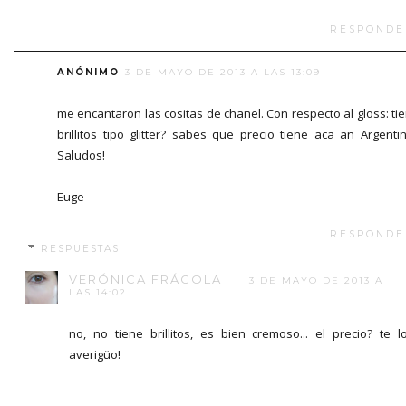
RESPONDE
ANÓNIMO
3 DE MAYO DE 2013 A LAS 13:09
me encantaron las cositas de chanel. Con respecto al gloss: ti
brillitos tipo glitter? sabes que precio tiene aca an Argenti
Saludos!
Euge
RESPONDE
RESPUESTAS
VERÓNICA FRÁGOLA
3 DE MAYO DE 2013 A
LAS 14:02
no, no tiene brillitos, es bien cremoso... el precio? te l
averigüo!