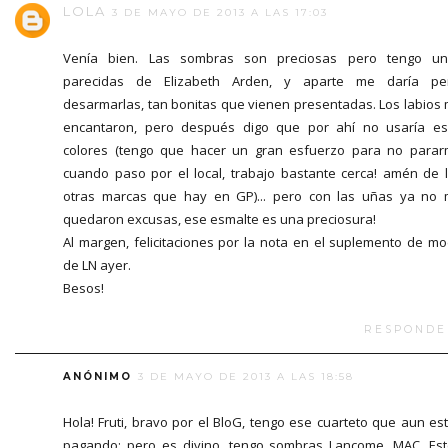
LOLA
3 DE MAYO DE 2013 A LAS 17:03
Venía bien. Las sombras son preciosas pero tengo un
parecidas de Elizabeth Arden, y aparte me daría pe
desarmarlas, tan bonitas que vienen presentadas. Los labios
encantaron, pero después digo que por ahí no usaría e
colores (tengo que hacer un gran esfuerzo para no para
cuando paso por el local, trabajo bastante cerca! amén de 
otras marcas que hay en GP)... pero con las uñas ya no
quedaron excusas, ese esmalte es una preciosura!
Al margen, felicitaciones por la nota en el suplemento de m
de LN ayer.
Besos!
RESPONDE
ANÓNIMO
3 DE MAYO DE 2013 A LAS 18:58
Hola! Fruti, bravo por el BloG, tengo ese cuarteto que aun es
pagando; pero es divino, tengo sombras Lancome, MAC, Es