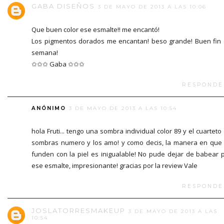
GABA DISEÑOS
3 DE MAYO DE 2013 A LAS 10:06
Que buen color ese esmalte!! me encantó!
Los pigmentos dorados me encantan! beso grande! Buen fin
semana!
✩✩✩ Gaba ✩✩✩
RESPONDE
ANÓNIMO
3 DE MAYO DE 2013 A LAS 10:54
hola Fruti... tengo una sombra individual color 89 y el cuarteto
sombras numero y los amo! y como decis, la manera en que
funden con la piel es inigualable! No pude dejar de babear 
ese esmalte, impresionante! gracias por la review Vale
RESPONDE
JOSLATORRESMAKEUP
3 DE MAYO DE 2013 A LAS
10:54