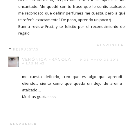
encantado. Me quedé con tu frase que lo sentis atalcado,
me reconozco que definir perfumes me cuesta, pero a qué
te referís exactamente? De paso, aprendo un poco :)
Buena review Fruti, y te felicito por el reconocimiento del
regalo!
RESPONDER
RESPUESTAS
VERÓNICA FRÁGOLA
9 DE MAYO DE 2013
A LAS 16:43
me cuesta definirlo, creo que es algo que aprendí
oliendo... siento como que queda un dejo de aroma
atalcado....
Muchas graciassss!
RESPONDER