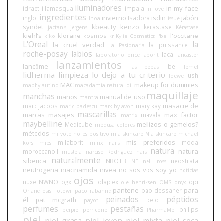
iluminadores
in my face
idraet
illamasqua
impala
in love
ingredientes
invierno
isdin
jabón
inglot
Isadora
Inoa
issue
syndet
kbeauty
kenzo
kerastase
jactan's
jergens
Kérastase
kiehl's
klorane
l'occitane
kosmos
kiko
kr
Kylie Cosmetics
l'bel
L'Oreal
la
la cruel verdad
la puissance
La Pasionaria
roche-posay
labios
laca
laboratorio once
laborit
lancaster
lanzamientos
lancôme
lbel
las pepas
lemel
lidherma
limpieza
lo dejo a tu criterio
lush
loewe
MAC
makeup for dummies
mabby autino
macadamia natural oil
maquillaje
manchas
manos
manual de uso
mantra
masacre de
marc jacobs
mary kay
mario badescu
mark by avon
mascarillas
marcas
masajes
max factor
mavala
matrix
maybelline
mellizos o gemelos?
Medicube
medusa colores
métodos
mi voto no es positivo
mia skincare
Mía skincare
michael
mis preferidos
milaborit
moda
kors
mies
minx nails
natura
natura
moroccanoil
mustela
narciso Rodriguez
nars
naturalmente
siberica
NBOTB
neostrata
NE
nell ross
neutrogena
niacinamida
nivea
no sos vos soy yo
noticias
ojos
nuxe
NWNO
ogx
olaplex
opi
ole henriksen
OMS
onyx
pantene
para
pao dessaner
Orlane
osis+
otowil
paco rabanne
peinados
péptidos
él
pat mcgrath
pelo
payot
perfumes
pestañas
philips
perpiel
perricone
PharmaMel
piel
piel grasa
piel joven
piel mixta
piel seca