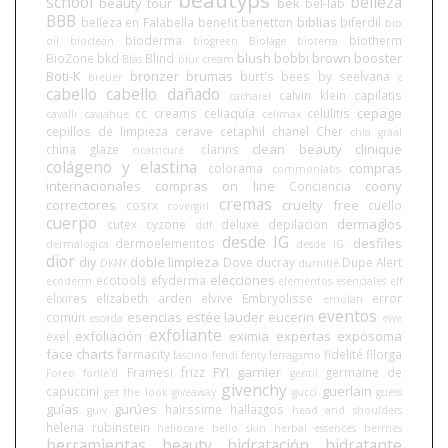
school
belleza
beauty tour
bek
bel-lab
BBB
biblias
belleza en Falabella
benefit
benetton
biferdil
bio
bioderma
biotherm
oil
bioclean
biogreen
Biolage
bioterra
blush
bobbi brown
booster
BioZone
bkd
Blind
Blas
blur cream
Boti-K
bronzer
brumas
burt's bees
by seelvana
breuer
c
cabello
cabello dañado
calvin klein
capilatis
cacharel
cepage
cc creams
celiaquía
celulitis
cavalli
caviahue
celimax
cepillos de limpieza
cerave
cetaphil
chanel
Cher
chia graal
clean beauty
clinique
china glaze
clarins
cicatricure.
colágeno y elastina
compras
colorama
commonlabs
internacionales
compras on line
coony
Conciencia
cremas
correctores
cruelty free
cosrx
cuello
covergirl
cuerpo
dermaglos
cutex
cyzone
deluxe
depilacion
ddf
desde IG
desfiles
dermoelementos
dermalogica
desde IG.
dior
diy
doble limpieza
Dove
ducray
Dupe Alert
DKNY
dumitié
elecciones
ecotools
efyderma
ecoderm
elementos esenciales
elf
elixires
elizabeth arden
elvive
Embryolisse
error
emolan
eventos
esencias
estée lauder
eucerin
común
escada
ewe
exfoliante
exfoliación
eximia
expertas
exposoma
exel
face charts
farmacity
fidelité
filorga
fascino
fendi
fenty
ferragamo
FYI
garnier
Framesi
frizz
germaine de
Foreo
forlle'd
gentil
givenchy
guerlain
capuccini
get the look
giveaway
gucci
guess
guías
gurúes
hairssime
hallazgos
guiv
head and shoulders
helena rubinstein
heliocare
hello skin
herbal essences
hermes
herramientas beauty
hidratación
hidratante