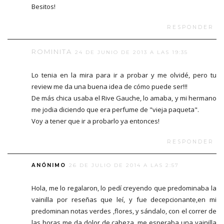
Besitos!
RESPONDER
ROMINITA
24 DE JUNIO DE 2013 A LAS 19:35
Lo tenia en la mira para ir a probar y me olvidé, pero tu
review me da una buena idea de cómo puede ser!!!
De más chica usaba el Rive Gauche, lo amaba, y mi hermano
me jodia diciendo que era perfume de "vieja paqueta".
Voy a tener que ir a probarlo ya entonces!
RESPONDER
ANÓNIMO
26 DE JULIO DE 2014 A LAS 2:57
Hola, me lo regalaron, lo pedí creyendo que predominaba la
vainilla por reseñas que leí, y fue decepcionante,en mi
predominan notas verdes ,flores, y sándalo, con el correr de
las horas me da dolor de cabeza, me esperaba una vainilla