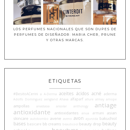
LOS PERFUMES NACIONALES QUE SON DUPES DE
PERFUMES DE DISEÑADOR: MARIA CHER, PRUNE
Y OTRAS MARCAS.
ETIQUETAS
aceites
ácidos
acné
#BesitoACerini
aderma
a
A-Derma
alfaparf
Adolfo Domínguez
aengland
Ahava
allure
almay
amope
antiage
ampollas
anastasia
ansolar
anthology
antioxidante
antioxidantes
asian
armani
anua
avon
skincare
avene
bakuchiol
autobombo
aveno
ayurvida
bases
beauty
bb creams
beauty drop
basicare
beauticool
beautyps