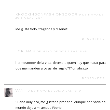
KNOCKINGONFASHIONSDOOR
9 DE MAYO DE
2013 A LAS 12:34
Me gusta todo, fragancia y diseño!!!
RESPONDER
LORENA
9 DE MAYO DE 2013 A LAS 16:46
hermosoooor de la vida, decime a quien hay que matar para
que me manden algo asi de regalo??? un abrazo
RESPONDER
VAN.
10 DE MAYO DE 2013 A LAS 12:19
Suena muy rico, me gustaría probarlo. Aunque por nada del
mundo dejo a mi amado Féerie