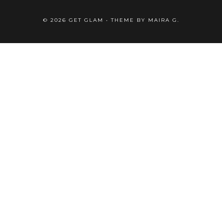
©
2026
GET GLAM
• THEME BY
MAIRA G.