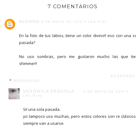
7 COMENTARIOS
ALDANA
9 DE MAYO DE 2013 A LAS 15:01
En la foto de tus labios, tiene un color divino!! eso con una s
pasada?
No uso sombras, pero me gustaron mucho las que tie
shimmer!!
RESPONDE
RESPUESTAS
VERÓNICA FRÁGOLA
9 DE MAYO DE 2013 A
LAS 16:42
Si! una sola pasada.
yo tampoco uso muchas, pero estos colores son re clásicos
siempre van a usarse.