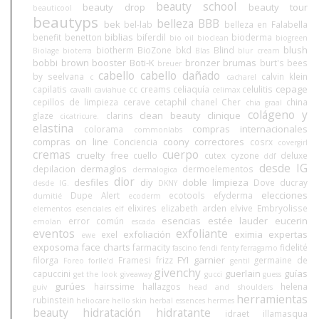
beauty school
beauty drop
beauty tour
beauticool
beautyps
belleza BBB
bek
bel-lab
belleza en Falabella
biblias
benefit
benetton
biferdil
bioderma
bio oil
bioclean
biogreen
blush
biotherm
BioZone
bkd
Blind
Biolage
bioterra
Blas
blur cream
bobbi brown
booster
Boti-K
bronzer
brumas
burt's bees
breuer
cabello
cabello dañado
by seelvana
calvin klein
c
cacharel
cepage
capilatis
cc creams
celiaquía
celulitis
cavalli
caviahue
celimax
cepillos de limpieza
cerave
cetaphil
chanel
Cher
china
chia graal
colágeno y
clean beauty
clinique
glaze
clarins
cicatricure.
elastina
compras internacionales
colorama
commonlabs
compras on line
coony
correctores
Conciencia
cosrx
covergirl
cremas
cuerpo
cruelty free
cuello
cutex
cyzone
deluxe
ddf
desde IG
dermaglos
depilacion
dermoelementos
dermalogica
dior
desfiles
diy
doble limpieza
Dove
ducray
desde IG.
DKNY
elecciones
Dupe Alert
ecotools
efyderma
dumitié
ecoderm
elixires
elizabeth arden
elvive
Embryolisse
elementos esenciales
elf
esencias
estée lauder
eucerin
error común
emolan
escada
eventos
exfoliante
exfoliación
eximia
expertas
exel
ewe
exposoma
face charts
farmacity
fidelité
fascino
fendi
fenty
ferragamo
FYI
garnier
filorga
Framesi
frizz
germaine de
Foreo
forlle'd
gentil
givenchy
guerlain
guías
capuccini
get the look
giveaway
gucci
guess
gurúes
hairssime
hallazgos
helena
guiv
head and shoulders
herramientas
rubinstein
heliocare
hello skin
herbal essences
hermes
beauty
hidratación
hidratante
idraet
illamasqua