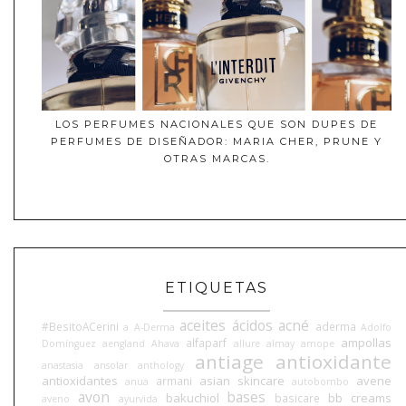
LOS PERFUMES NACIONALES QUE SON DUPES DE
PERFUMES DE DISEÑADOR: MARIA CHER, PRUNE Y
OTRAS MARCAS.
ETIQUETAS
aceites
ácidos
acné
#BesitoACerini
aderma
a
A-Derma
Adolfo
ampollas
alfaparf
Domínguez
aengland
Ahava
allure
almay
amope
antiage
antioxidante
anastasia
ansolar
anthology
antioxidantes
asian skincare
avene
armani
anua
autobombo
avon
bases
bakuchiol
bb creams
basicare
aveno
ayurvida