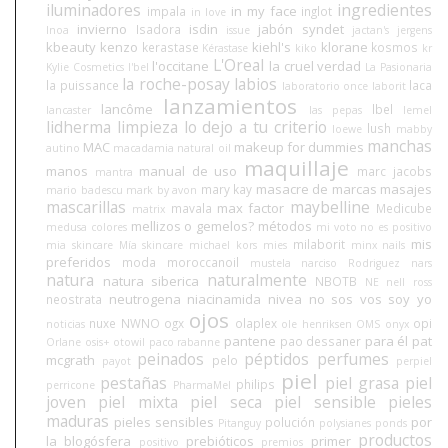
iluminadores
ingredientes
in my face
impala
inglot
in love
invierno
isdin
jabón syndet
Isadora
Inoa
issue
jactan's
jergens
kbeauty
kenzo
kiehl's
klorane
kerastase
kosmos
Kérastase
kiko
kr
L'Oreal
l'occitane
la cruel verdad
Kylie Cosmetics
l'bel
La Pasionaria
la roche-posay
labios
la puissance
laca
laboratorio once
laborit
lanzamientos
lancôme
lbel
lancaster
las pepas
lemel
lidherma
limpieza
lo dejo a tu criterio
lush
loewe
mabby
manchas
MAC
makeup for dummies
autino
macadamia natural oil
maquillaje
manos
manual de uso
marc jacobs
mantra
masacre de marcas
masajes
mary kay
mario badescu
mark by avon
mascarillas
maybelline
max factor
mavala
Medicube
matrix
mellizos o gemelos?
métodos
medusa colores
mi voto no es positivo
mis
milaborit
mia skincare
Mía skincare
michael kors
mies
minx nails
preferidos
moda
moroccanoil
mustela
narciso Rodriguez
nars
natura
naturalmente
natura siberica
NBOTB
NE
nell ross
neutrogena
niacinamida
nivea
no sos vos soy yo
neostrata
ojos
nuxe
NWNO
ogx
olaplex
opi
noticias
ole henriksen
OMS
onyx
pantene
para él
pat
pao dessaner
Orlane
osis+
otowil
paco rabanne
peinados
péptidos
perfumes
mcgrath
pelo
payot
perpiel
piel
pestañas
piel grasa
piel
philips
perricone
PharmaMel
joven
piel mixta
piel seca
piel sensible
pieles
maduras
pieles sensibles
por
polución
Pitanguy
polysianes
ponds
productos
la blogósfera
prebióticos
primer
positivo
premios