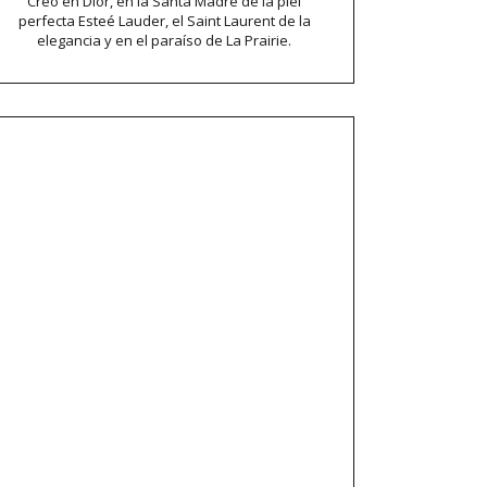
Creo en Dior, en la Santa Madre de la piel
perfecta Esteé Lauder, el Saint Laurent de la
elegancia y en el paraíso de La Prairie.