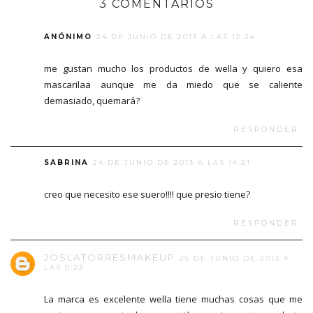
3 COMENTARIOS
ANÓNIMO
24 DE JUNIO DE 2013 A LAS 12:34
me gustan mucho los productos de wella y quiero esa
mascarilaa aunque me da miedo que se caliente
demasiado, quemará?
RESPONDER
SABRINA
24 DE JUNIO DE 2013 A LAS 14:21
creo que necesito ese suero!!!! que presio tiene?
RESPONDER
JOSLATORRESMAKEUP
25 DE JUNIO DE 2013 A
LAS 0:23
La marca es excelente wella tiene muchas cosas que me