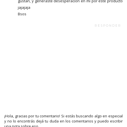
gustan, y generaste desesperación en mi por este producto
jajajaja
Bsos
RESPONDER
¡Hola, gracias por tu comentario! Si estás buscando algo en especial
y no lo encontrás dejá tu duda en los comentarios y puedo escribir
una nota sobre eso.