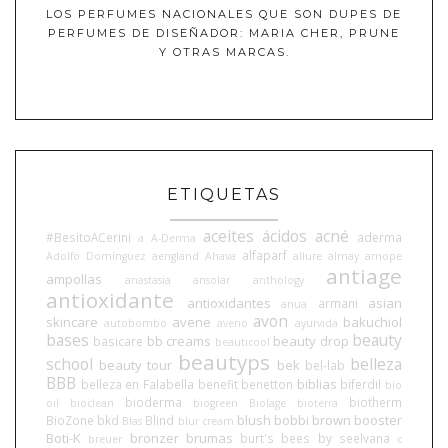
LOS PERFUMES NACIONALES QUE SON DUPES DE
PERFUMES DE DISEÑADOR: MARIA CHER, PRUNE
Y OTRAS MARCAS.
ETIQUETAS
aceites
ácidos
acné
#BesitoACerini
aderma
a
A-Derma
alfaparf
Adolfo Domínguez
aengland
Ahava
allure
almay
amope
antiage
ampollas
anastasia
ansolar
anthology
antioxidante
antioxidantes
asian
armani
anua
avon
skincare
avene
bakuchiol
autobombo
aveno
ayurvida
bases
beauty
bb creams
beauty drop
basicare
beauticool
beautyps
school
belleza
beauty tour
bek
bel-lab
BBB
biblias
belleza en Falabella
benefit
benetton
biferdil
bio
bioderma
biotherm
oil
bioclean
biogreen
Biolage
bioterra
blush
bobbi brown
booster
BioZone
bkd
Blind
Blas
blur cream
Boti-K
bronzer
brumas
burt's bees
by seelvana
breuer
c