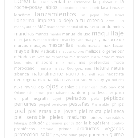
L'Oreal
la
la cruel verdad
la puissance
La Pasionaria
roche-posay
labios
laca
laboratorio once
laborit
lancaster
lanzamientos
lancôme
lbel
las pepas
lemel
lidherma
limpieza
lo dejo a tu criterio
lush
loewe
MAC
makeup for dummies
mabby autino
macadamia natural oil
maquillaje
manchas
manos
manual de uso
mantra
masacre de
marc jacobs
mary kay
mario badescu
mark by avon
mascarillas
marcas
masajes
max factor
mavala
matrix
maybelline
mellizos o gemelos?
Medicube
medusa colores
métodos
mi voto no es positivo
mia skincare
Mía skincare
michael
mis preferidos
milaborit
moda
kors
mies
minx nails
natura
natura
moroccanoil
mustela
narciso Rodriguez
nars
naturalmente
siberica
NBOTB
neostrata
NE
nell ross
neutrogena
niacinamida
nivea
no sos vos soy yo
noticias
ojos
nuxe
NWNO
ogx
olaplex
opi
ole henriksen
OMS
onyx
pantene
para
pao dessaner
Orlane
osis+
otowil
paco rabanne
peinados
péptidos
él
pat mcgrath
pelo
payot
perfumes
pestañas
philips
perpiel
perricone
PharmaMel
piel
piel grasa
piel joven
piel mixta
piel seca
piel sensible
pieles maduras
pieles sensibles
por la blogósfera
polución
Pitanguy
polysianes
ponds
positivo
productos veganos
prebióticos
primer
premios
protección solar
purederm
QUIERO
proyecto auras
pupa