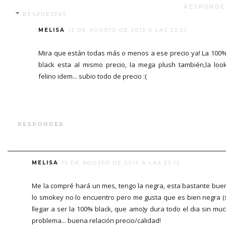
RESPONDE
RESPUESTAS
MELISA
13 DE AGOSTO DE 2013 A LAS 23:21
Mira que están todas más o menos a ese precio ya! La 100
black esta al mismo precio, la mega plush también,la loo
felino idem... subio todo de precio :(
RESPONDER
MELISA
13 DE AGOSTO DE 2013 A LAS 23:12
Me la compré hará un mes, tengo la negra, esta bastante bue
lo smokey no lo encuentro pero me gusta que es bien negra (
llegar a ser la 100% black, que amo)y dura todo el dia sin mu
problema... buena relación precio/calidad!