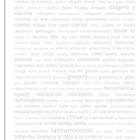
cepillos de limpieza
cerave
cetaphil
chanel
Cher
china
chia graal
colágeno y
clean beauty
clinique
glaze
clarins
cicatricure.
elastina
compras internacionales
colorama
commonlabs
compras on line
coony
correctores
Conciencia
cosrx
covergirl
cremas
cuerpo
cruelty free
cuello
cutex
cyzone
deluxe
ddf
desde IG
dermaglos
depilacion
dermoelementos
dermalogica
dior
desfiles
diy
doble limpieza
Dove
ducray
desde IG.
DKNY
elecciones
Dupe Alert
ecotools
efyderma
dumitié
ecoderm
elixires
elizabeth arden
elvive
Embryolisse
elementos esenciales
elf
esencias
estée lauder
eucerin
error común
emolan
escada
eventos
exfoliante
exfoliación
eximia
expertas
exel
ewe
exposoma
face charts
farmacity
fidelité
fascino
fendi
fenty
ferragamo
FYI
garnier
filorga
Framesi
frizz
germaine de
Foreo
forlle'd
gentil
givenchy
guerlain
guías
capuccini
get the look
giveaway
gucci
guess
gurúes
hairssime
hallazgos
helena
guiv
head and shoulders
herramientas
rubinstein
heliocare
hello skin
herbal essences
hermes
beauty
hidratación
hidratante
idraet
illamasqua
iluminadores
ingredientes
in my face
impala
inglot
in love
invierno
isdin
jabón syndet
Isadora
Inoa
issue
jactan's
jergens
kbeauty
kenzo
kiehl's
klorane
kerastase
kosmos
Kérastase
kiko
kr
L'Oreal
l'occitane
la cruel verdad
Kylie Cosmetics
l'bel
La Pasionaria
la roche-posay
labios
la puissance
laca
laboratorio once
laborit
lanzamientos
lancôme
lbel
lancaster
las pepas
lemel
lidherma
limpieza
lo dejo a tu criterio
lush
loewe
mabby