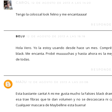
CAROL
12 DE AGOSTO DE 2013 A LAS 14:20
Tengo la colossal look felino y me encantaaaa!
RESPONDE
BELU
12 DE AGOSTO DE 2013 A LAS 18:18
Hola Vero. Yo la estoy usando desde hace un mes. Compré
black. Me encanta. Probé muuuuchas y hasta ahora es la me
de todas.
RESPONDE
MAJU
12 DE AGOSTO DE 2013 A LAS 20:08
Esta bastante carita! A mi me gusta mucho la Falsies black dra
esa trae fibras que te dan volumen y no se descascara ni c
Cualquier mascara de Maybelline esta buena!