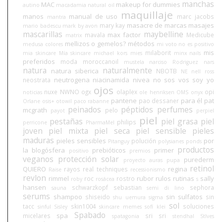
manchas
MAC
makeup for dummies
autino
macadamia natural oil
maquillaje
manos
manual de uso
marc jacobs
mantra
masacre de marcas
masajes
mary kay
mario badescu
mark by avon
mascarillas
maybelline
max factor
mavala
Medicube
matrix
mellizos o gemelos?
métodos
medusa colores
mi voto no es positivo
mis
milaborit
mia skincare
Mía skincare
michael kors
mies
minx nails
preferidos
moda
moroccanoil
mustela
narciso Rodriguez
nars
natura
naturalmente
natura siberica
NBOTB
NE
nell ross
neutrogena
niacinamida
nivea
no sos vos soy yo
neostrata
ojos
nuxe
NWNO
ogx
olaplex
opi
noticias
ole henriksen
OMS
onyx
pantene
para él
pat
pao dessaner
Orlane
osis+
otowil
paco rabanne
peinados
péptidos
perfumes
mcgrath
pelo
payot
perpiel
piel
pestañas
piel grasa
piel
philips
perricone
PharmaMel
joven
piel mixta
piel seca
piel sensible
pieles
maduras
pieles sensibles
por
polución
Pitanguy
polysianes
ponds
productos
la blogósfera
prebióticos
primer
positivo
premios
veganos
protección solar
purederm
proyecto auras
pupa
retinol
QUIERO
regina
rayos
real techniques
Raise
recessionismo
revlon
rimmel
rubor
rulos
rutinas
sally
roc
rostro
roby
rosácea
s
hansen
schwarzkopf
sebastian
sephora
sauna
semi di lino
serums
shampoo
sin sulfatos
shiseido
sin
shu uemura
sigma
sol
tacc
skin1004
soluciones
sinful
Sisley
skincare memes
sofí klei
Spabado
spa
micelares
sri sri
spatagonia
stendhal
StIves