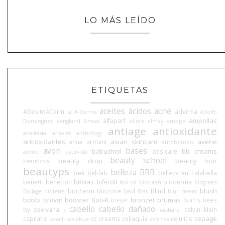
LO MÁS LEÍDO
ETIQUETAS
aceites
ácidos
acné
#BesitoACerini
aderma
a
A-Derma
Adolfo
ampollas
alfaparf
Domínguez
aengland
Ahava
allure
almay
amope
antiage
antioxidante
anastasia
ansolar
anthology
antioxidantes
asian skincare
avene
armani
anua
autobombo
avon
bases
bakuchiol
bb creams
basicare
aveno
ayurvida
beauty school
beauty drop
beauty tour
beauticool
beautyps
belleza BBB
bek
bel-lab
belleza en Falabella
biblias
benefit
benetton
biferdil
bioderma
bio oil
bioclean
biogreen
blush
biotherm
BioZone
bkd
Blind
Biolage
bioterra
Blas
blur cream
bobbi brown
booster
Boti-K
bronzer
brumas
burt's bees
breuer
cabello
cabello dañado
by seelvana
calvin klein
c
cacharel
cepage
capilatis
cc creams
celiaquía
celulitis
cavalli
caviahue
celimax