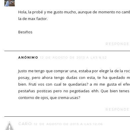
Hola, la probé y me gusto mucho, aunque de momento no cam
la de max factor.
Besiños
RESPONDE
ANÓNIMO
12 DE AGOSTO DE 2013 A LAS 8:52
Justo me tengo que comprar una, estaba por elegir la de la ro
posay, pero ahora tengo dudas con esta, te ha quedado 
bien. Fruti vos con cual te quedarias? a mi me gusta el efe
pestañas postizas pero no pegotiadas ehh. Que bien tenes
contorno de ojos, que crema usas?
RESPONDE
CARO
12 DE AGOSTO DE 2013 A LAS 12:06