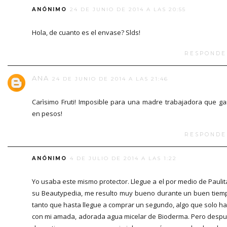
ANÓNIMO
24 DE JUNIO DE 2014 A LAS 20:55
Hola, de cuanto es el envase? Slds!
RESPONDE
ANA
24 DE JUNIO DE 2014 A LAS 21:46
Carìsimo Fruti! Imposible para una madre trabajadora que g
en pesos!
RESPONDE
ANÓNIMO
4 DE JULIO DE 2014 A LAS 1:22
Yo usaba este mismo protector. Llegue a el por medio de Paulit
su Beautypedia, me resulto muy bueno durante un buen tiem
tanto que hasta llegue a comprar un segundo, algo que solo h
con mi amada, adorada agua micelar de Bioderma. Pero desp