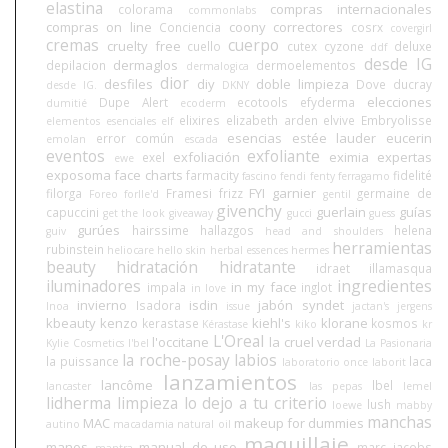
elastina
compras internacionales
colorama
commonlabs
compras on line
coony
correctores
Conciencia
cosrx
covergirl
cremas
cuerpo
cruelty free
cuello
cutex
cyzone
deluxe
ddf
desde IG
dermaglos
depilacion
dermoelementos
dermalogica
dior
desfiles
diy
doble limpieza
Dove
ducray
desde IG.
DKNY
elecciones
Dupe Alert
ecotools
efyderma
dumitié
ecoderm
elixires
elizabeth arden
elvive
Embryolisse
elementos esenciales
elf
esencias
estée lauder
eucerin
error común
emolan
escada
eventos
exfoliante
exfoliación
eximia
expertas
exel
ewe
exposoma
face charts
farmacity
fidelité
fascino
fendi
fenty
ferragamo
FYI
garnier
filorga
Framesi
frizz
germaine de
Foreo
forlle'd
gentil
givenchy
guerlain
guías
capuccini
get the look
giveaway
gucci
guess
gurúes
hairssime
hallazgos
helena
guiv
head and shoulders
herramientas
rubinstein
heliocare
hello skin
herbal essences
hermes
beauty
hidratación
hidratante
idraet
illamasqua
iluminadores
ingredientes
in my face
impala
inglot
in love
invierno
isdin
jabón syndet
Isadora
Inoa
issue
jactan's
jergens
kbeauty
kenzo
kiehl's
klorane
kerastase
kosmos
Kérastase
kiko
kr
L'Oreal
l'occitane
la cruel verdad
Kylie Cosmetics
l'bel
La Pasionaria
la roche-posay
labios
la puissance
laca
laboratorio once
laborit
lanzamientos
lancôme
lbel
lancaster
las pepas
lemel
lidherma
limpieza
lo dejo a tu criterio
lush
loewe
mabby
manchas
MAC
makeup for dummies
autino
macadamia natural oil
maquillaje
manos
manual de uso
marc jacobs