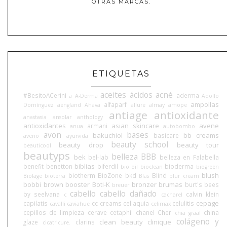
OTRAS MARCAS.
ETIQUETAS
aceites
ácidos
acné
#BesitoACerini
aderma
a
A-Derma
Adolfo
ampollas
alfaparf
Domínguez
aengland
Ahava
allure
almay
amope
antiage
antioxidante
anastasia
ansolar
anthology
antioxidantes
asian skincare
avene
armani
anua
autobombo
avon
bases
bakuchiol
bb creams
basicare
aveno
ayurvida
beauty school
beauty drop
beauty tour
beauticool
beautyps
belleza BBB
bek
bel-lab
belleza en Falabella
biblias
benefit
benetton
biferdil
bioderma
bio oil
bioclean
biogreen
blush
biotherm
BioZone
bkd
Blind
Biolage
bioterra
Blas
blur cream
bobbi brown
booster
Boti-K
bronzer
brumas
burt's bees
breuer
cabello
cabello dañado
by seelvana
calvin klein
c
cacharel
cepage
capilatis
cc creams
celiaquía
celulitis
cavalli
caviahue
celimax
cepillos de limpieza
cerave
cetaphil
chanel
Cher
china
chia graal
colágeno y
clean beauty
clinique
glaze
clarins
cicatricure.