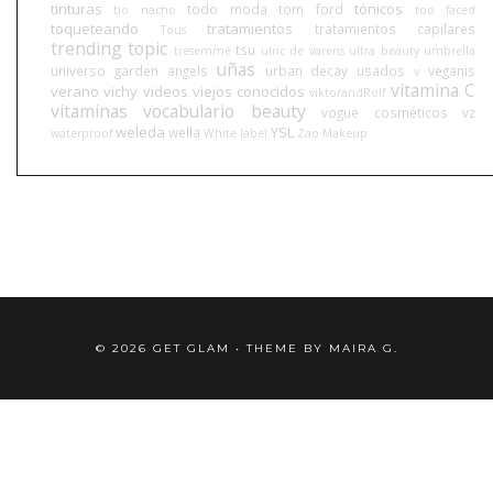
tinturas
tónicos
todo moda
tom ford
tio nacho
too faced
toqueteando
tratamientos
tratamientos capilares
Tous
trending topic
tsu
tresemmé
ulric de varens
ultra beauty
umbrella
uñas
universo garden angels
urban decay
usados
veganis
v
vitamina C
verano
vichy
videos
viejos conocidos
viktorandRolf
vitaminas
vocabulario beauty
vogue cosméticos
vz
weleda
YSL
wella
waterproof
White label
Zao Makeup
©
2026
GET GLAM
• THEME BY
MAIRA G.