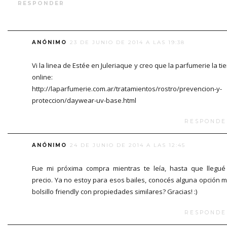
RESPONDER
ANÓNIMO
23 DE JUNIO DE 2014 A LAS 19:38
Vi la linea de Estée en Juleriaque y creo que la parfumerie la ti
online:
http://laparfumerie.com.ar/tratamientos/rostro/prevencion-y-
proteccion/daywear-uv-base.html
RESPONDE
ANÓNIMO
24 DE JUNIO DE 2014 A LAS 12:45
Fue mi próxima compra mientras te leía, hasta que llegué
precio. Ya no estoy para esos bailes, conocés alguna opción 
bolsillo friendly con propiedades similares? Gracias! :)
RESPONDE