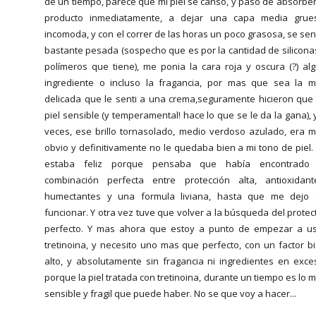
de un tiempo, parece que mi piel se cansó, y paso de absorber
producto inmediatamente, a dejar una capa media grue
incomoda, y con el correr de las horas un poco grasosa, se sen
bastante pesada (sospecho que es por la cantidad de silicona
polímeros que tiene), me ponia la cara roja y oscura (?) al
ingrediente o incluso la fragancia, por mas que sea la 
delicada que le senti a una crema,seguramente hicieron que
piel sensible (y temperamental! hace lo que se le da la gana), 
veces, ese brillo tornasolado, medio verdoso azulado, era 
obvio y definitivamente no le quedaba bien a mi tono de piel.
estaba feliz porque pensaba que había encontrado 
combinación perfecta entre protección alta, antioxidant
humectantes y una formula liviana, hasta que me dejo
funcionar. Y otra vez tuve que volver a la búsqueda del protec
perfecto. Y mas ahora que estoy a punto de empezar a u
tretinoina, y necesito uno mas que perfecto, con un factor b
alto, y absolutamente sin fragancia ni ingredientes en exce
porque la piel tratada con tretinoina, durante un tiempo es lo 
sensible y fragil que puede haber. No se que voy a hacer...