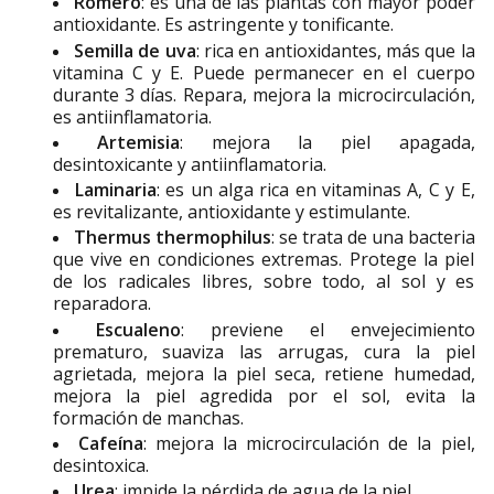
Romero
: es una de las plantas con mayor poder
antioxidante. Es astringente y tonificante.
Semilla de uva
: rica en antioxidantes, más que la
vitamina C y E. Puede permanecer en el cuerpo
durante 3 días. Repara, mejora la microcirculación,
es antiinflamatoria.
Artemisia
: mejora la piel apagada,
desintoxicante y antiinflamatoria.
Laminaria
: es un alga rica en vitaminas A, C y E,
es revitalizante, antioxidante y estimulante.
Thermus thermophilus
: se trata de una bacteria
que vive en condiciones extremas. Protege la piel
de los radicales libres, sobre todo, al sol y es
reparadora.
Escualeno
: previene el envejecimiento
prematuro, suaviza las arrugas, cura la piel
agrietada, mejora la piel seca, retiene humedad,
mejora la piel agredida por el sol, evita la
formación de manchas.
Cafeína
: mejora la microcirculación de la piel,
desintoxica.
Urea
: impide la pérdida de agua de la piel.