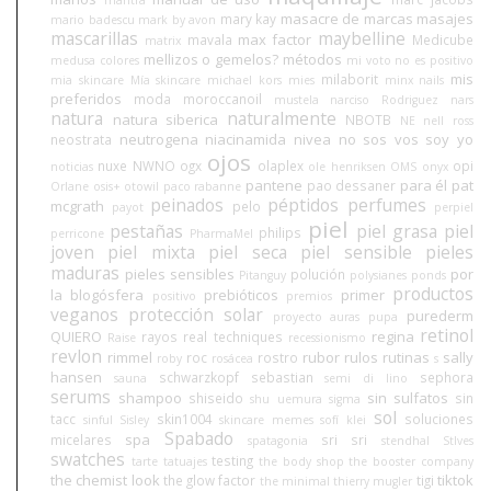
mantra
masacre de marcas
masajes
mary kay
mario badescu
mark by avon
mascarillas
maybelline
max factor
mavala
Medicube
matrix
mellizos o gemelos?
métodos
medusa colores
mi voto no es positivo
mis
milaborit
mia skincare
Mía skincare
michael kors
mies
minx nails
preferidos
moda
moroccanoil
mustela
narciso Rodriguez
nars
natura
naturalmente
natura siberica
NBOTB
NE
nell ross
neutrogena
niacinamida
nivea
no sos vos soy yo
neostrata
ojos
nuxe
NWNO
ogx
olaplex
opi
noticias
ole henriksen
OMS
onyx
pantene
para él
pat
pao dessaner
Orlane
osis+
otowil
paco rabanne
peinados
péptidos
perfumes
mcgrath
pelo
payot
perpiel
piel
pestañas
piel grasa
piel
philips
perricone
PharmaMel
joven
piel mixta
piel seca
piel sensible
pieles
maduras
pieles sensibles
por
polución
Pitanguy
polysianes
ponds
productos
la blogósfera
prebióticos
primer
positivo
premios
veganos
protección solar
purederm
proyecto auras
pupa
retinol
QUIERO
regina
rayos
real techniques
Raise
recessionismo
revlon
rimmel
rubor
rulos
rutinas
sally
roc
rostro
roby
rosácea
s
hansen
schwarzkopf
sebastian
sephora
sauna
semi di lino
serums
shampoo
sin sulfatos
shiseido
sin
shu uemura
sigma
sol
tacc
skin1004
soluciones
sinful
Sisley
skincare memes
sofí klei
Spabado
spa
micelares
sri sri
spatagonia
stendhal
StIves
swatches
testing
tarte
tatuajes
the body shop
the booster company
the chemist look
tiktok
the glow factor
tigi
the minimal
thierry mugler