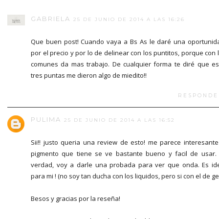
GABRIELA
25 DE JUNIO DE 2014 A LAS 16:26
Que buen post! Cuando vaya a Bs As le daré una oportunid
por el precio y por lo de delinear con los puntitos, porque con 
comunes da mas trabajo. De cualquier forma te diré que e
tres puntas me dieron algo de miedito!!
RESPONDE
PULIMA
25 DE JUNIO DE 2014 A LAS 16:52
Sii!! justo queria una review de esto! me parece interesante
pigmento que tiene se ve bastante bueno y facil de usar.
verdad, voy a darle una probada para ver que onda. Es id
para mi ! (no soy tan ducha con los liquidos, pero si con el de ge
Besos y gracias por la reseña!