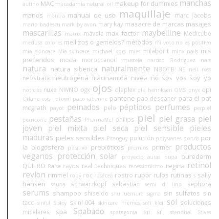
manchas
MAC
makeup for dummies
autino
macadamia natural oil
maquillaje
manos
manual de uso
marc jacobs
mantra
masacre de marcas
masajes
mary kay
mario badescu
mark by avon
mascarillas
maybelline
max factor
mavala
Medicube
matrix
mellizos o gemelos?
métodos
medusa colores
mi voto no es positivo
mis
milaborit
mia skincare
Mía skincare
michael kors
mies
minx nails
preferidos
moda
moroccanoil
mustela
narciso Rodriguez
nars
natura
naturalmente
natura siberica
NBOTB
NE
nell ross
neutrogena
niacinamida
nivea
no sos vos soy yo
neostrata
ojos
nuxe
NWNO
ogx
olaplex
opi
noticias
ole henriksen
OMS
onyx
pantene
para él
pat
pao dessaner
Orlane
osis+
otowil
paco rabanne
peinados
péptidos
perfumes
mcgrath
pelo
payot
perpiel
piel
pestañas
piel grasa
piel
philips
perricone
PharmaMel
joven
piel mixta
piel seca
piel sensible
pieles
maduras
pieles sensibles
por
polución
Pitanguy
polysianes
ponds
productos
la blogósfera
prebióticos
primer
positivo
premios
veganos
protección solar
purederm
proyecto auras
pupa
retinol
QUIERO
regina
rayos
real techniques
Raise
recessionismo
revlon
rimmel
rubor
rulos
rutinas
sally
roc
rostro
roby
rosácea
s
hansen
schwarzkopf
sebastian
sephora
sauna
semi di lino
serums
shampoo
sin sulfatos
shiseido
sin
shu uemura
sigma
sol
tacc
skin1004
soluciones
sinful
Sisley
skincare memes
sofí klei
Spabado
spa
micelares
sri sri
spatagonia
stendhal
StIves