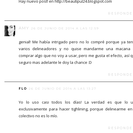
Hay nuevo post! en http://beautipul24.blogspot.com
RESPONDE
AMY
26 DE JUNIO DE 2014 A LAS 12:59
genial! Me había intrigado pero no lo compré porque ya te
varios delineadores y no quise mandarme una macana 
comprar algo que no voy a usar, pero me gusta el efecto, así 
seguro mas adelante le doy la chance :D
RESPONDE
FLO
26 DE JUNIO DE 2014 A LAS 13:27
Yo lo uso casi todos los días! La verdad es que lo 
exclusivamente para hacer tighlining, porque delinearme en
colectivo no es lo mío.
RESPONDE