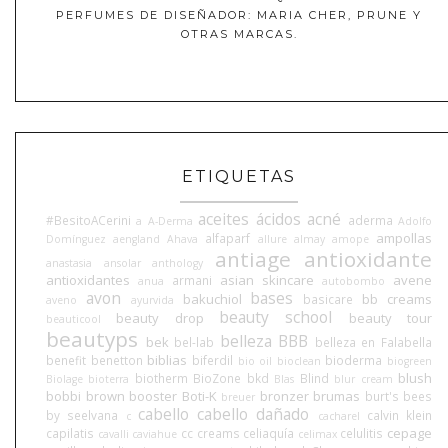
PERFUMES DE DISEÑADOR: MARIA CHER, PRUNE Y
OTRAS MARCAS.
ETIQUETAS
aceites
ácidos
acné
#BesitoACerini
aderma
a
A-Derma
Adolfo
ampollas
alfaparf
Domínguez
aengland
Ahava
allure
almay
amope
antiage
antioxidante
anastasia
ansolar
anthology
antioxidantes
asian skincare
avene
armani
anua
autobombo
avon
bases
bakuchiol
bb creams
basicare
aveno
ayurvida
beauty school
beauty drop
beauty tour
beauticool
beautyps
belleza BBB
bek
bel-lab
belleza en Falabella
biblias
benefit
benetton
biferdil
bioderma
bio oil
bioclean
biogreen
blush
biotherm
BioZone
bkd
Blind
Biolage
bioterra
Blas
blur cream
bobbi brown
booster
Boti-K
bronzer
brumas
burt's bees
breuer
cabello
cabello dañado
by seelvana
calvin klein
c
cacharel
cepage
capilatis
cc creams
celiaquía
celulitis
cavalli
caviahue
celimax