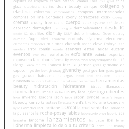
cepillos de limpieza
cerave
cetaphil
chanel
Cher
china
chia graal
colágeno y
clean beauty
clinique
glaze
clarins
cicatricure.
elastina
compras internacionales
colorama
commonlabs
compras on line
coony
correctores
Conciencia
cosrx
covergirl
cremas
cuerpo
cruelty free
cuello
cutex
cyzone
deluxe
ddf
desde IG
dermaglos
depilacion
dermoelementos
dermalogica
dior
desfiles
diy
doble limpieza
Dove
ducray
desde IG.
DKNY
elecciones
Dupe Alert
ecotools
efyderma
dumitié
ecoderm
elixires
elizabeth arden
elvive
Embryolisse
elementos esenciales
elf
esencias
estée lauder
eucerin
error común
emolan
escada
eventos
exfoliante
exfoliación
eximia
expertas
exel
ewe
exposoma
face charts
farmacity
fidelité
fascino
fendi
fenty
ferragamo
FYI
garnier
filorga
Framesi
frizz
germaine de
Foreo
forlle'd
gentil
givenchy
guerlain
guías
capuccini
get the look
giveaway
gucci
guess
gurúes
hairssime
hallazgos
helena
guiv
head and shoulders
herramientas
rubinstein
heliocare
hello skin
herbal essences
hermes
beauty
hidratación
hidratante
idraet
illamasqua
iluminadores
ingredientes
in my face
impala
inglot
in love
invierno
isdin
jabón syndet
Isadora
Inoa
issue
jactan's
jergens
kbeauty
kenzo
kiehl's
klorane
kerastase
kosmos
Kérastase
kiko
kr
L'Oreal
l'occitane
la cruel verdad
Kylie Cosmetics
l'bel
La Pasionaria
la roche-posay
labios
la puissance
laca
laboratorio once
laborit
lanzamientos
lancôme
lbel
lancaster
las pepas
lemel
lidherma
limpieza
lo dejo a tu criterio
lush
loewe
mabby