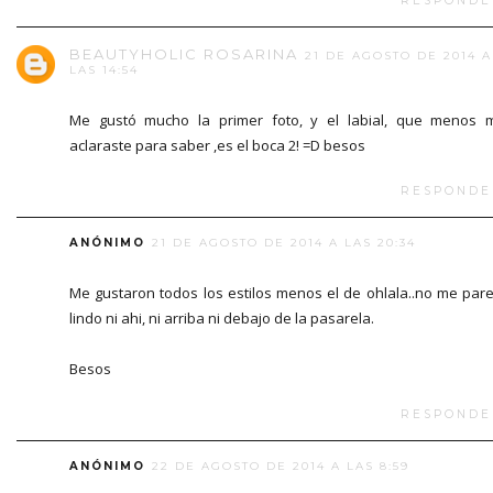
RESPONDE
BEAUTYHOLIC ROSARINA
21 DE AGOSTO DE 2014 A
LAS 14:54
Me gustó mucho la primer foto, y el labial, que menos 
aclaraste para saber ,es el boca 2! =D besos
RESPONDE
ANÓNIMO
21 DE AGOSTO DE 2014 A LAS 20:34
Me gustaron todos los estilos menos el de ohlala..no me par
lindo ni ahi, ni arriba ni debajo de la pasarela.
Besos
RESPONDE
ANÓNIMO
22 DE AGOSTO DE 2014 A LAS 8:59