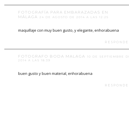
FOTOGRAFÍA PARA EMBARAZADAS EN
MÁLAGA
24 DE AGOSTO DE 2014 A LAS 12:25
maquillaje con muy buen gusto, y elegante, enhorabuena
RESPONDE
FOTOGRAFO BODA MALAGA
10 DE SEPTIEMBRE D
2014 A LAS 18:39
buen gusto y buen material, enhorabuena
RESPONDE