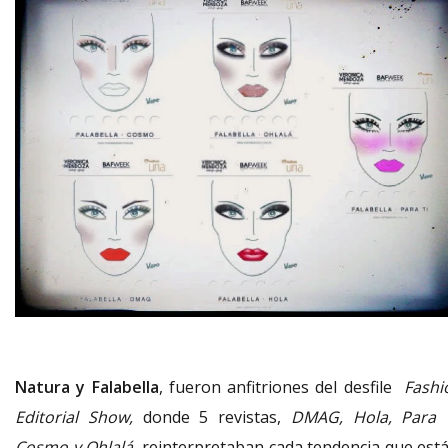
Natura y
Falabella
, fueron anfitriones del desfile
Fashi
Editorial Show,
donde 5 revistas,
DMAG, Hola, Para T
Cosmo y Ohlalá
, reinterpretaban cada tendencia que está