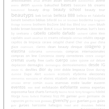
antioxidantes
asian skincare
avene
armani
anua
autobombo
avon
bases
bakuchiol
bb creams
basicare
aveno
ayurvida
beauty school
beauty drop
beauty tour
beauticool
beautyps
belleza BBB
bek
bel-lab
belleza en Falabella
biblias
benefit
benetton
biferdil
bioderma
bio oil
bioclean
biogreen
blush
biotherm
BioZone
bkd
Blind
Biolage
bioterra
Blas
blur cream
bobbi brown
booster
Boti-K
bronzer
brumas
burt's bees
breuer
cabello
cabello dañado
by seelvana
calvin klein
c
cacharel
cepage
capilatis
cc creams
celiaquía
celulitis
cavalli
caviahue
celimax
cepillos de limpieza
cerave
cetaphil
chanel
Cher
china
chia graal
colágeno y
clean beauty
clinique
glaze
clarins
cicatricure.
elastina
compras internacionales
colorama
commonlabs
compras on line
coony
correctores
Conciencia
cosrx
covergirl
cremas
cuerpo
cruelty free
cuello
cutex
cyzone
deluxe
ddf
desde IG
dermaglos
depilacion
dermoelementos
dermalogica
dior
desfiles
diy
doble limpieza
Dove
ducray
desde IG.
DKNY
elecciones
Dupe Alert
ecotools
efyderma
dumitié
ecoderm
elixires
elizabeth arden
elvive
Embryolisse
elementos esenciales
elf
esencias
estée lauder
eucerin
error común
emolan
escada
eventos
exfoliante
exfoliación
eximia
expertas
exel
ewe
exposoma
face charts
farmacity
fidelité
fascino
fendi
fenty
ferragamo
FYI
garnier
filorga
Framesi
frizz
germaine de
Foreo
forlle'd
gentil
givenchy
guerlain
guías
capuccini
get the look
giveaway
gucci
guess
gurúes
hairssime
hallazgos
helena
guiv
head and shoulders