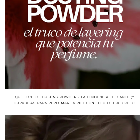
QUÉ SON LOS DUSTING POWDERS: LA TENDENCIA ELEGANTE (Y
DURADERA) PARA PERFUMAR LA PIEL CON EFECTO TERCIOPELO.