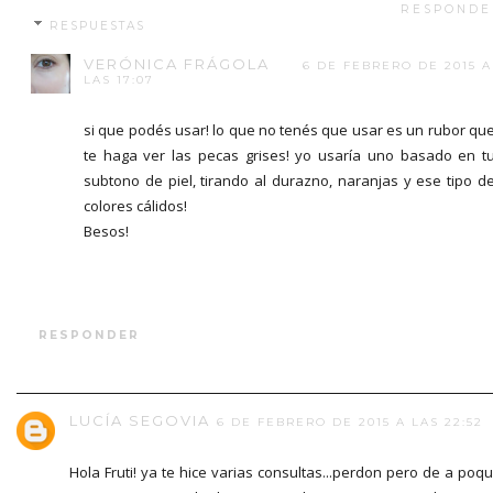
RESPONDE
RESPUESTAS
VERÓNICA FRÁGOLA
6 DE FEBRERO DE 2015 A
LAS 17:07
si que podés usar! lo que no tenés que usar es un rubor qu
te haga ver las pecas grises! yo usaría uno basado en t
subtono de piel, tirando al durazno, naranjas y ese tipo d
colores cálidos!
Besos!
RESPONDER
LUCÍA SEGOVIA
6 DE FEBRERO DE 2015 A LAS 22:52
Hola Fruti! ya te hice varias consultas...perdon pero de a poqu