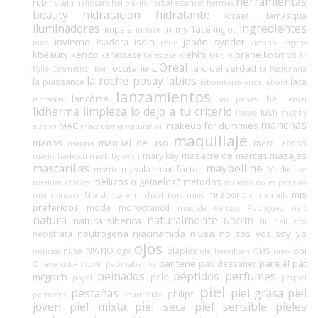
herramientas
rubinstein
heliocare
hello skin
herbal essences
hermes
beauty
hidratación
hidratante
idraet
illamasqua
iluminadores
ingredientes
in my face
impala
inglot
in love
invierno
isdin
jabón syndet
Isadora
Inoa
issue
jactan's
jergens
kbeauty
kenzo
kiehl's
klorane
kerastase
kosmos
Kérastase
kiko
kr
L'Oreal
l'occitane
la cruel verdad
Kylie Cosmetics
l'bel
La Pasionaria
la roche-posay
labios
la puissance
laca
laboratorio once
laborit
lanzamientos
lancôme
lbel
lancaster
las pepas
lemel
lidherma
limpieza
lo dejo a tu criterio
lush
loewe
mabby
manchas
MAC
makeup for dummies
autino
macadamia natural oil
maquillaje
manos
manual de uso
marc jacobs
mantra
masacre de marcas
masajes
mary kay
mario badescu
mark by avon
mascarillas
maybelline
max factor
mavala
Medicube
matrix
mellizos o gemelos?
métodos
medusa colores
mi voto no es positivo
mis
milaborit
mia skincare
Mía skincare
michael kors
mies
minx nails
preferidos
moda
moroccanoil
mustela
narciso Rodriguez
nars
natura
naturalmente
natura siberica
NBOTB
NE
nell ross
neutrogena
niacinamida
nivea
no sos vos soy yo
neostrata
ojos
nuxe
NWNO
ogx
olaplex
opi
noticias
ole henriksen
OMS
onyx
pantene
para él
pat
pao dessaner
Orlane
osis+
otowil
paco rabanne
peinados
péptidos
perfumes
mcgrath
pelo
payot
perpiel
piel
pestañas
piel grasa
piel
philips
perricone
PharmaMel
joven
piel mixta
piel seca
piel sensible
pieles