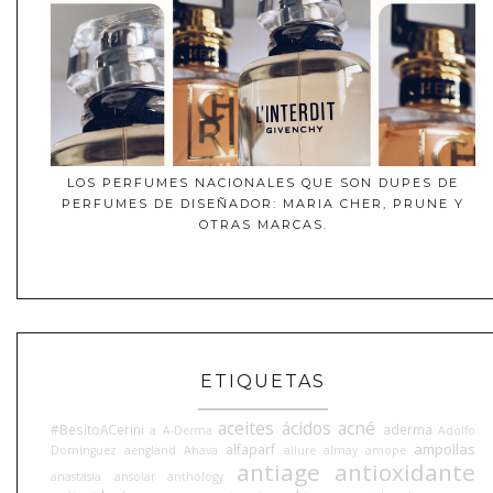
LOS PERFUMES NACIONALES QUE SON DUPES DE
PERFUMES DE DISEÑADOR: MARIA CHER, PRUNE Y
OTRAS MARCAS.
ETIQUETAS
aceites
ácidos
acné
#BesitoACerini
aderma
a
A-Derma
Adolfo
ampollas
alfaparf
Domínguez
aengland
Ahava
allure
almay
amope
antiage
antioxidante
anastasia
ansolar
anthology