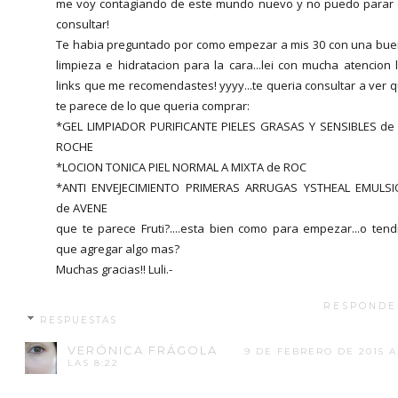
me voy contagiando de este mundo nuevo y no puedo parar
consultar!
Te habia preguntado por como empezar a mis 30 con una bu
limpieza e hidratacion para la cara...lei con mucha atencion 
links que me recomendastes! yyyy...te queria consultar a ver 
te parece de lo que queria comprar:
*GEL LIMPIADOR PURIFICANTE PIELES GRASAS Y SENSIBLES de
ROCHE
*LOCION TONICA PIEL NORMAL A MIXTA de ROC
*ANTI ENVEJECIMIENTO PRIMERAS ARRUGAS YSTHEAL EMULS
de AVENE
que te parece Fruti?....esta bien como para empezar...o tend
que agregar algo mas?
Muchas gracias!! Luli.-
RESPONDE
RESPUESTAS
VERÓNICA FRÁGOLA
9 DE FEBRERO DE 2015 A
LAS 8:22