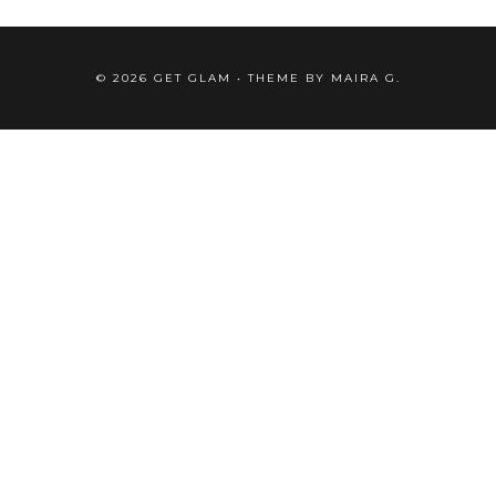
©
2026
GET GLAM
• THEME BY
MAIRA G.