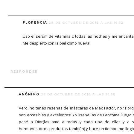
FLORENCIA
28 DE OCTUBRE DE 2016 A LAS 16:32
Uso el serum de vitamina c todas las noches y me encanta
Me despierto con la piel como nueva!
RESPONDER
ANÓNIMO
25 DE OCTUBRE DE 2016 A LAS 21:56
Vero, no tenés reseñas de máscaras de Max Factor, no? Por
son accesibles y excelentes! Yo usaba las de Lancome, luego
pasé a Dior(las amo a todas y cada una de ellas y a 
hermanos otros productos también) y hace un tiempo me llegó