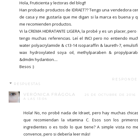
Hola, Fruticienta y lectoras del blog!!
Han probado productos de IDRAET?? Tengo una vendedora ce
de casa y me gustaría que me digan si la marca es buena y 
me recomienden productos.
Vi la CREMA HIDRATANTE LIGERA, la probé y es un placer, pero
tengo muchas referencias. Leí el INCI pero no entiendo muc
water polyacrylamide & c13-14 isoparaffin & laureth-7, emulsif
wax hydroxylated soya oil, methylparaben & propylpara
&dmdm hydantion....
Besos :)
RESPONDE
RESPUESTAS
VERÓNICA FRÁGOLA
25 DE OCTUBRE DE 2016
A LAS 13:04
Hola! No, no probé nada de Idraet, pero hay muchas chica
que recomiendan la vitamina C. Esos son los primero
ingredientes o es todo lo que tiene? A simple vista no m
convence, pero si debería leer más!