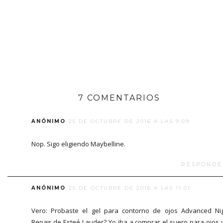
7 COMENTARIOS
ANÓNIMO
25 DE OCTUBRE DE 2016 A LAS 9:09
Nop. Sigo eligiendo Maybelline.
RESPONDE
ANÓNIMO
25 DE OCTUBRE DE 2016 A LAS 11:01
Vero: Probaste el gel para contorno de ojos Advanced Ni
Repair de Esteé Lauder? Yo iba a comprar el suero para ojos 