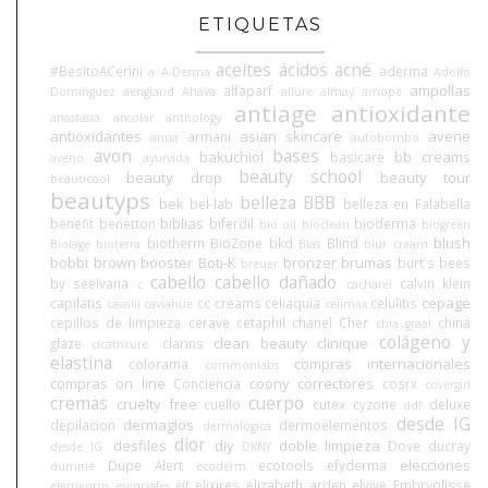
ETIQUETAS
aceites
ácidos
acné
#BesitoACerini
aderma
a
A-Derma
Adolfo
ampollas
alfaparf
Domínguez
aengland
Ahava
allure
almay
amope
antiage
antioxidante
anastasia
ansolar
anthology
antioxidantes
asian skincare
avene
armani
anua
autobombo
avon
bases
bakuchiol
bb creams
basicare
aveno
ayurvida
beauty school
beauty drop
beauty tour
beauticool
beautyps
belleza BBB
bek
bel-lab
belleza en Falabella
biblias
benefit
benetton
biferdil
bioderma
bio oil
bioclean
biogreen
blush
biotherm
BioZone
bkd
Blind
Biolage
bioterra
Blas
blur cream
bobbi brown
booster
Boti-K
bronzer
brumas
burt's bees
breuer
cabello
cabello dañado
by seelvana
calvin klein
c
cacharel
cepage
capilatis
cc creams
celiaquía
celulitis
cavalli
caviahue
celimax
cepillos de limpieza
cerave
cetaphil
chanel
Cher
china
chia graal
colágeno y
clean beauty
clinique
glaze
clarins
cicatricure.
elastina
compras internacionales
colorama
commonlabs
compras on line
coony
correctores
Conciencia
cosrx
covergirl
cremas
cuerpo
cruelty free
cuello
cutex
cyzone
deluxe
ddf
desde IG
dermaglos
depilacion
dermoelementos
dermalogica
dior
desfiles
diy
doble limpieza
Dove
ducray
desde IG.
DKNY
elecciones
Dupe Alert
ecotools
efyderma
dumitié
ecoderm
elixires
elizabeth arden
elvive
Embryolisse
elementos esenciales
elf