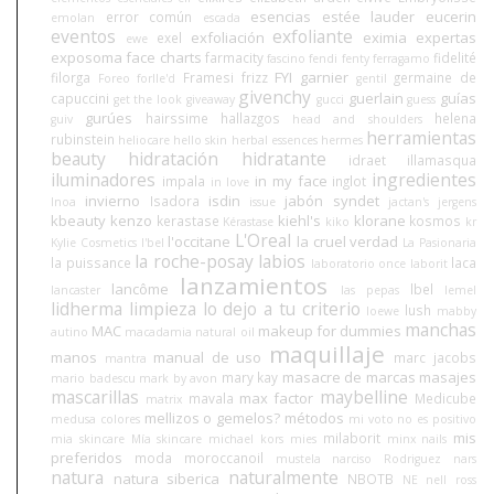
esencias
estée lauder
eucerin
error común
emolan
escada
eventos
exfoliante
exfoliación
eximia
expertas
exel
ewe
exposoma
face charts
farmacity
fidelité
fascino
fendi
fenty
ferragamo
FYI
garnier
filorga
Framesi
frizz
germaine de
Foreo
forlle'd
gentil
givenchy
guerlain
guías
capuccini
get the look
giveaway
gucci
guess
gurúes
hairssime
hallazgos
helena
guiv
head and shoulders
herramientas
rubinstein
heliocare
hello skin
herbal essences
hermes
beauty
hidratación
hidratante
idraet
illamasqua
iluminadores
ingredientes
in my face
impala
inglot
in love
invierno
isdin
jabón syndet
Isadora
Inoa
issue
jactan's
jergens
kbeauty
kenzo
kiehl's
klorane
kerastase
kosmos
Kérastase
kiko
kr
L'Oreal
l'occitane
la cruel verdad
Kylie Cosmetics
l'bel
La Pasionaria
la roche-posay
labios
la puissance
laca
laboratorio once
laborit
lanzamientos
lancôme
lbel
lancaster
las pepas
lemel
lidherma
limpieza
lo dejo a tu criterio
lush
loewe
mabby
manchas
MAC
makeup for dummies
autino
macadamia natural oil
maquillaje
manos
manual de uso
marc jacobs
mantra
masacre de marcas
masajes
mary kay
mario badescu
mark by avon
mascarillas
maybelline
max factor
mavala
Medicube
matrix
mellizos o gemelos?
métodos
medusa colores
mi voto no es positivo
mis
milaborit
mia skincare
Mía skincare
michael kors
mies
minx nails
preferidos
moda
moroccanoil
mustela
narciso Rodriguez
nars
natura
naturalmente
natura siberica
NBOTB
NE
nell ross