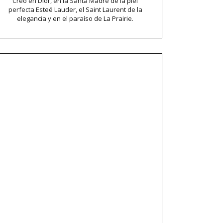
Creo en Dior, en la Santa Madre de la piel
perfecta Esteé Lauder, el Saint Laurent de la
elegancia y en el paraíso de La Prairie.