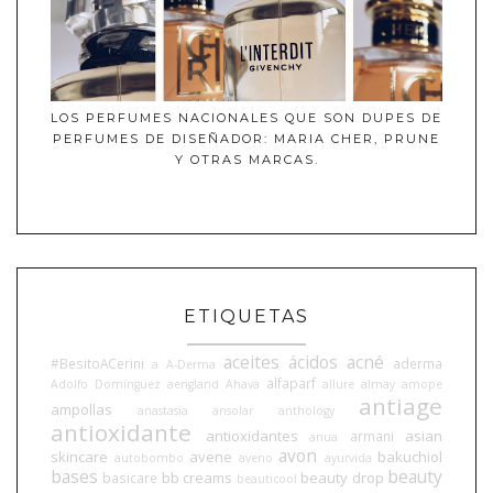
LOS PERFUMES NACIONALES QUE SON DUPES DE
PERFUMES DE DISEÑADOR: MARIA CHER, PRUNE
Y OTRAS MARCAS.
ETIQUETAS
aceites
ácidos
acné
#BesitoACerini
aderma
a
A-Derma
alfaparf
Adolfo Domínguez
aengland
Ahava
allure
almay
amope
antiage
ampollas
anastasia
ansolar
anthology
antioxidante
antioxidantes
asian
armani
anua
avon
skincare
avene
bakuchiol
autobombo
aveno
ayurvida
bases
beauty
bb creams
beauty drop
basicare
beauticool