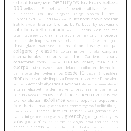
beautyps
school
belleza
beauty tour
bek
bel-lab
BBB
biblias
belleza en Falabella
benefit
benetton
biferdil
bio
bioderma
biotherm
oil
bioclean
biogreen
Biolage
bioterra
blush
bobbi brown
booster
BioZone
bkd
Blind
Blas
blur cream
Boti-K
bronzer
brumas
burt's bees
by seelvana
breuer
c
cabello
cabello dañado
calvin klein
capilatis
cacharel
cepage
cc creams
celiaquía
celulitis
cavalli
caviahue
celimax
cepillos de limpieza
cerave
cetaphil
chanel
Cher
chia graal
clean beauty
clinique
china glaze
clarins
cicatricure.
colágeno y elastina
compras
colorama
commonlabs
internacionales
compras on line
coony
Conciencia
cremas
correctores
cruelty free
cosrx
cuello
covergirl
cuerpo
dermaglos
cutex
cyzone
deluxe
depilacion
ddf
desde IG
desfiles
dermoelementos
dermalogica
desde IG.
dior
diy
doble limpieza
Dove
ducray
Dupe Alert
DKNY
dumitié
elecciones
ecotools
efyderma
ecoderm
elementos esenciales
elf
elixires
elizabeth arden
elvive
Embryolisse
error
emolan
eventos
esencias
estée lauder
eucerin
común
escada
ewe
exfoliante
exfoliación
eximia
expertas
exposoma
exel
face charts
farmacity
fidelité
filorga
fascino
fendi
fenty
ferragamo
FYI
garnier
Framesi
frizz
germaine de
Foreo
forlle'd
gentil
givenchy
guerlain
capuccini
get the look
giveaway
gucci
guess
guías
gurúes
hairssime
hallazgos
guiv
head and shoulders
helena rubinstein
heliocare
hello skin
herbal essences
hermes