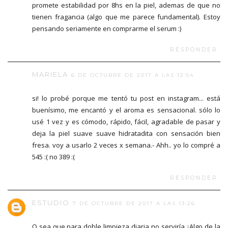
promete estabilidad por 8hs en la piel, ademas de que no
tienen fragancia (algo que me parece fundamental). Estoy
pensando seriamente en comprarme el serum :)
RESPONDER
MARIELA
6 DE OCTUBRE DE 2017 A LAS 12:54
si! lo probé porque me tentó tu post en instagram... está
buenísimo, me encantó y el aroma es sensacional. sólo lo
usé 1 vez y es cómodo, rápido, fácil, agradable de pasar y
deja la piel suave suave hidratadita con sensación bien
fresa. voy a usarlo 2 veces x semana.- Ahh.. yo lo compré a
545 :( no 389 :(
RESPONDER
ESTUDIO
7 DE OCTUBRE DE 2017 A LAS 13:26
O sea que para doble limpieza diaria no serviría ¿Algo de la