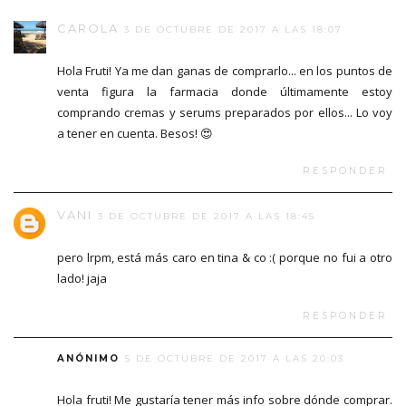
CAROLA
3 DE OCTUBRE DE 2017 A LAS 18:07
Hola Fruti! Ya me dan ganas de comprarlo... en los puntos de
venta figura la farmacia donde últimamente estoy
comprando cremas y serums preparados por ellos... Lo voy
a tener en cuenta. Besos! 😍
RESPONDER
VANI
3 DE OCTUBRE DE 2017 A LAS 18:45
pero lrpm, está más caro en tina & co :( porque no fui a otro
lado! jaja
RESPONDER
ANÓNIMO
5 DE OCTUBRE DE 2017 A LAS 20:03
Hola fruti! Me gustaría tener más info sobre dónde comprar.