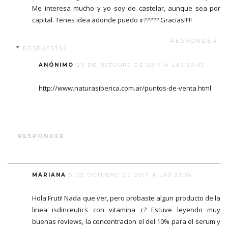
Me interesa mucho y yo soy de castelar, aunque sea por
capital. Tenes idea adonde puedo ir????? Gracias!!!!!
RESPONDER
RESPUESTAS
ANÓNIMO
20 DE OCTUBRE DE 2017 A LAS 20:45
http://www.naturasiberica.com.ar/puntos-de-venta.html
RESPONDER
MARIANA
5 DE OCTUBRE DE 2017 A LAS 23:36
Hola Fruti! Nada que ver, pero probaste algun producto de la
linea isdinceutics con vitamina c? Estuve leyendo muy
buenas reviews, la concentracion el del 10% para el serum y