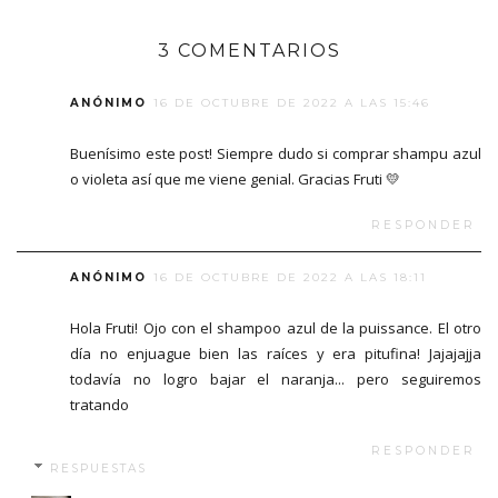
3 COMENTARIOS
ANÓNIMO
16 DE OCTUBRE DE 2022 A LAS 15:46
Buenísimo este post! Siempre dudo si comprar shampu azul
o violeta así que me viene genial. Gracias Fruti 💛
RESPONDER
ANÓNIMO
16 DE OCTUBRE DE 2022 A LAS 18:11
Hola Fruti! Ojo con el shampoo azul de la puissance. El otro
día no enjuague bien las raíces y era pitufina! Jajajajja
todavía no logro bajar el naranja... pero seguiremos
tratando
RESPONDER
RESPUESTAS