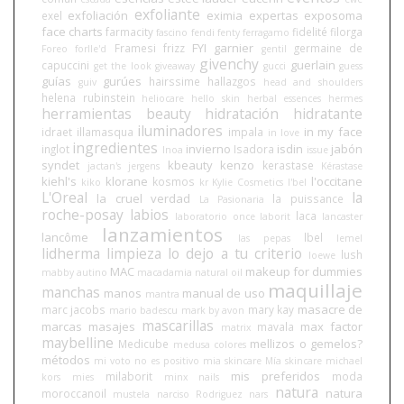
exfoliante
exfoliación
eximia
expertas
exposoma
exel
face charts
farmacity
fidelité
filorga
fascino
fendi
fenty
ferragamo
FYI
garnier
Framesi
frizz
germaine de
Foreo
forlle'd
gentil
givenchy
guerlain
capuccini
get the look
giveaway
gucci
guess
guías
gurúes
hairssime
hallazgos
guiv
head and shoulders
helena rubinstein
heliocare
hello skin
herbal essences
hermes
herramientas beauty
hidratación
hidratante
iluminadores
in my face
idraet
illamasqua
impala
in love
ingredientes
invierno
isdin
jabón
inglot
Isadora
Inoa
issue
syndet
kbeauty
kenzo
kerastase
jactan's
jergens
Kérastase
kiehl's
klorane
l'occitane
kosmos
kiko
kr
Kylie Cosmetics
l'bel
L'Oreal
la
la cruel verdad
la puissance
La Pasionaria
roche-posay
labios
laca
laboratorio once
laborit
lancaster
lanzamientos
lancôme
lbel
las pepas
lemel
lidherma
limpieza
lo dejo a tu criterio
lush
loewe
MAC
makeup for dummies
mabby autino
macadamia natural oil
maquillaje
manchas
manos
manual de uso
mantra
masacre de
marc jacobs
mary kay
mario badescu
mark by avon
mascarillas
marcas
masajes
max factor
mavala
matrix
maybelline
mellizos o gemelos?
Medicube
medusa colores
métodos
mi voto no es positivo
mia skincare
Mía skincare
michael
mis preferidos
milaborit
moda
kors
mies
minx nails
natura
natura
moroccanoil
mustela
narciso Rodriguez
nars