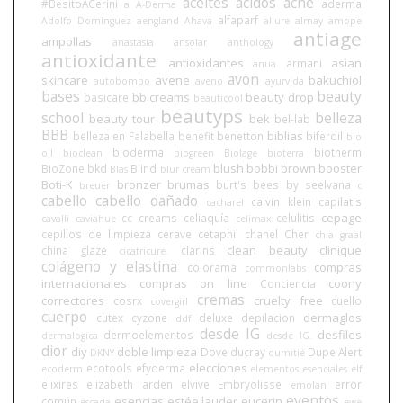
aceites
ácidos
acné
#BesitoACerini
aderma
a
A-Derma
alfaparf
Adolfo Domínguez
aengland
Ahava
allure
almay
amope
antiage
ampollas
anastasia
ansolar
anthology
antioxidante
antioxidantes
asian
armani
anua
avon
skincare
avene
bakuchiol
autobombo
aveno
ayurvida
bases
beauty
bb creams
beauty drop
basicare
beauticool
beautyps
school
belleza
beauty tour
bek
bel-lab
BBB
biblias
belleza en Falabella
benefit
benetton
biferdil
bio
bioderma
biotherm
oil
bioclean
biogreen
Biolage
bioterra
blush
bobbi brown
booster
BioZone
bkd
Blind
Blas
blur cream
Boti-K
bronzer
brumas
burt's bees
by seelvana
breuer
c
cabello
cabello dañado
calvin klein
capilatis
cacharel
cepage
cc creams
celiaquía
celulitis
cavalli
caviahue
celimax
cepillos de limpieza
cerave
cetaphil
chanel
Cher
chia graal
clean beauty
clinique
china glaze
clarins
cicatricure.
colágeno y elastina
compras
colorama
commonlabs
internacionales
compras on line
coony
Conciencia
cremas
correctores
cruelty free
cosrx
cuello
covergirl
cuerpo
dermaglos
cutex
cyzone
deluxe
depilacion
ddf
desde IG
desfiles
dermoelementos
dermalogica
desde IG.
dior
diy
doble limpieza
Dove
ducray
Dupe Alert
DKNY
dumitié
elecciones
ecotools
efyderma
ecoderm
elementos esenciales
elf
elixires
elizabeth arden
elvive
Embryolisse
error
emolan
eventos
esencias
estée lauder
eucerin
común
escada
ewe