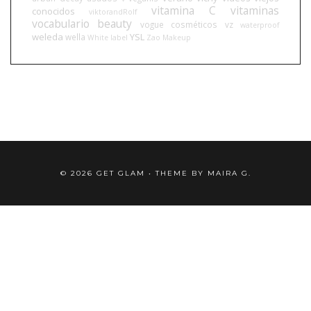
vitamina C
vitaminas
conocidos
viktorandRolf
vocabulario beauty
vogue cosméticos
vz
waterproof
weleda
YSL
wella
White label
Zao Makeup
©
2026
GET GLAM
• THEME BY
MAIRA G.