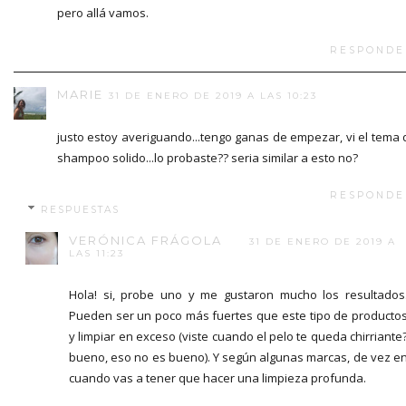
pero allá vamos.
RESPONDE
MARIE
31 DE ENERO DE 2019 A LAS 10:23
justo estoy averiguando...tengo ganas de empezar, vi el tema 
shampoo solido...lo probaste?? seria similar a esto no?
RESPONDE
RESPUESTAS
VERÓNICA FRÁGOLA
31 DE ENERO DE 2019 A
LAS 11:23
Hola! si, probe uno y me gustaron mucho los resultados
Pueden ser un poco más fuertes que este tipo de producto
y limpiar en exceso (viste cuando el pelo te queda chirriante
bueno, eso no es bueno). Y según algunas marcas, de vez e
cuando vas a tener que hacer una limpieza profunda.