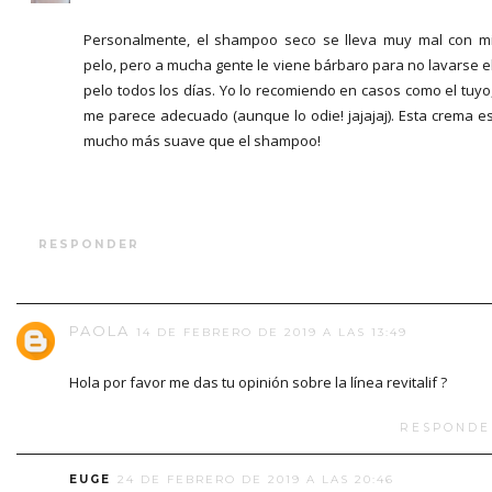
Personalmente, el shampoo seco se lleva muy mal con m
pelo, pero a mucha gente le viene bárbaro para no lavarse e
pelo todos los días. Yo lo recomiendo en casos como el tuyo
me parece adecuado (aunque lo odie! jajajaj). Esta crema e
mucho más suave que el shampoo!
RESPONDER
PAOLA
14 DE FEBRERO DE 2019 A LAS 13:49
Hola por favor me das tu opinión sobre la línea revitalif ?
RESPONDE
EUGE
24 DE FEBRERO DE 2019 A LAS 20:46