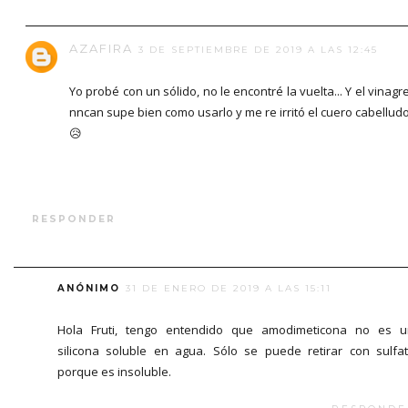
AZAFIRA
3 DE SEPTIEMBRE DE 2019 A LAS 12:45
Yo probé con un sólido, no le encontré la vuelta... Y el vinagr
nncan supe bien como usarlo y me re irritó el cuero cabellud
😥
RESPONDER
ANÓNIMO
31 DE ENERO DE 2019 A LAS 15:11
Hola Fruti, tengo entendido que amodimeticona no es 
silicona soluble en agua. Sólo se puede retirar con sulfa
porque es insoluble.