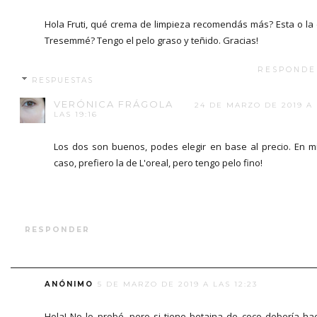
Hola Fruti, qué crema de limpieza recomendás más? Esta o la
Tresemmé? Tengo el pelo graso y teñido. Gracias!
RESPONDE
RESPUESTAS
VERÓNICA FRÁGOLA
24 DE MARZO DE 2019 A
LAS 19:16
Los dos son buenos, podes elegir en base al precio. En m
caso, prefiero la de L'oreal, pero tengo pelo fino!
RESPONDER
ANÓNIMO
5 DE MARZO DE 2019 A LAS 12:23
Hola! No lo probé, pero si tiene betaina de coco debería ha