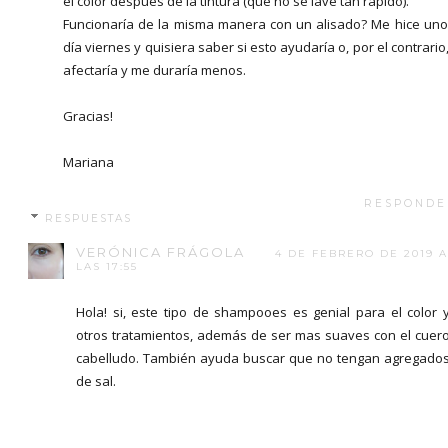
el color después de la tintura (que no se lave tan rápido).
Funcionaría de la misma manera con un alisado? Me hice uno
día viernes y quisiera saber si esto ayudaría o, por el contrario,
afectaría y me duraría menos.
Gracias!
Mariana
RESPONDE
RESPUESTAS
VERÓNICA FRÁGOLA
4 DE FEBRERO DE 2019 A
LAS 17:55
Hola! si, este tipo de shampooes es genial para el color 
otros tratamientos, además de ser mas suaves con el cuer
cabelludo. También ayuda buscar que no tengan agregado
de sal.