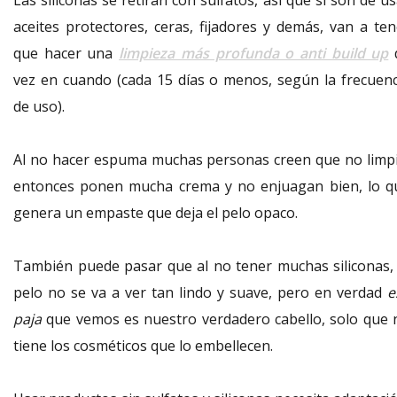
Las siliconas se retiran con sulfatos, así que si son de u
aceites protectores, ceras, fijadores y demás, van a ten
que hacer una
limpieza más profunda o anti build up
vez en cuando (cada 15 días o menos, según la frecuenc
de uso).
Al no hacer espuma muchas personas creen que no limpi
entonces ponen mucha crema y no enjuagan bien, lo q
genera un empaste que deja el pelo opaco.
También puede pasar que al no tener muchas siliconas, 
pelo no se va a ver tan lindo y suave, pero en verdad
e
paja
que vemos es nuestro verdadero cabello, solo que 
tiene los cosméticos que lo embellecen.