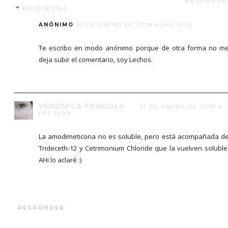
RESPONDE
RESPUESTAS
ANÓNIMO
31 DE ENERO DE 2019 A LAS 15:13
Te escribo en modo anónimo porque de otra forma no m
deja subir el comentario, soy Lechos.
VERÓNICA FRÁGOLA
31 DE ENERO DE 2019 A
LAS 15:49
La amodimeticona no es soluble, pero está acompañada d
Trideceth-12 y Cetrimonium Chloride que la vuelven soluble
AHi lo aclaré :)
RESPONDER