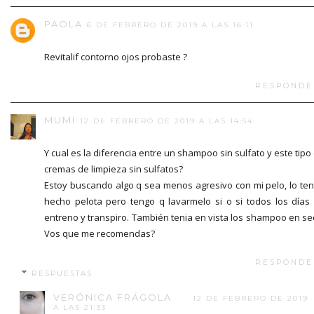
PAOLA
6 DE FEBRERO DE 2019 A LAS 16:11
Revitalif contorno ojos probaste ?
RESPONDE
MUMI
12 DE FEBRERO DE 2019 A LAS 14:54
Y cual es la diferencia entre un shampoo sin sulfato y este tipo
cremas de limpieza sin sulfatos?
Estoy buscando algo q sea menos agresivo con mi pelo, lo te
hecho pelota pero tengo q lavarmelo si o si todos los días
entreno y transpiro. También tenia en vista los shampoo en se
Vos que me recomendas?
RESPONDE
RESPUESTAS
VERÓNICA FRÁGOLA
12 DE FEBRERO DE 2019
A LAS 21:33