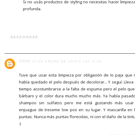
Si no usás productos de styling no necesitas hacer limpiez
profunda.
RESPONDER
VANI
31 DE ENERO DE 2019 A LAS 11:26
Tuve que usar esta limpieza por obligación de lo paja que
había quedado el pelo después de decolorar... Y seguí. Lleva
tiempo acostumbrarse a la falta de espuma pero el pelo qu
bárbaro y el color dura mucho mucho más. Ya había pasad
shampoo sin sulfatos pero me está gustando más usar
enjuague de treseme low poo en su lugar. Y mascarilla en 
puntas. Nunca más puntas florecidas, ni con el daño de la tint
:)