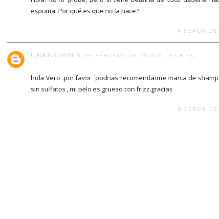
espuma. Por qué es que no la hace?
RESPONDE
UNKNOWN
9 DE FEBRERO DE 2020 A LAS 8:46
hola Vero .por favor `podrias recomendarme marca de sham
sin sulfatos , mi pelo es grueso con frizz.gracias
RESPONDE