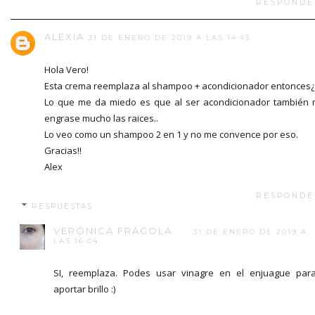
RESPONDE
ALEXIA
31 DE ENERO DE 2019 A LAS 14:43
Hola Vero!
Esta crema reemplaza al shampoo + acondicionador entonces¿
Lo que me da miedo es que al ser acondicionador también
engrase mucho las raices..
Lo veo como un shampoo 2 en 1 y no me convence por eso.
Gracias!!
Alex
RESPONDE
RESPUESTAS
VERÓNICA FRÁGOLA
31 DE ENERO DE 2019 A
LAS 16:04
SI, reemplaza. Podes usar vinagre en el enjuague par
aportar brillo :)