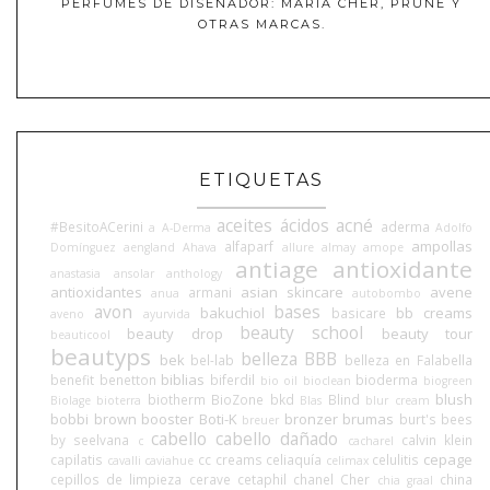
PERFUMES DE DISEÑADOR: MARIA CHER, PRUNE Y
OTRAS MARCAS.
ETIQUETAS
aceites
ácidos
acné
#BesitoACerini
aderma
a
A-Derma
Adolfo
ampollas
alfaparf
Domínguez
aengland
Ahava
allure
almay
amope
antiage
antioxidante
anastasia
ansolar
anthology
antioxidantes
asian skincare
avene
armani
anua
autobombo
avon
bases
bakuchiol
bb creams
basicare
aveno
ayurvida
beauty school
beauty drop
beauty tour
beauticool
beautyps
belleza BBB
bek
bel-lab
belleza en Falabella
biblias
benefit
benetton
biferdil
bioderma
bio oil
bioclean
biogreen
blush
biotherm
BioZone
bkd
Blind
Biolage
bioterra
Blas
blur cream
bobbi brown
booster
Boti-K
bronzer
brumas
burt's bees
breuer
cabello
cabello dañado
by seelvana
calvin klein
c
cacharel
cepage
capilatis
cc creams
celiaquía
celulitis
cavalli
caviahue
celimax
cepillos de limpieza
cerave
cetaphil
chanel
Cher
china
chia graal