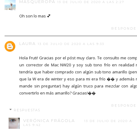
MÁSQUEROPA
13 DE JULIO DE 2020 A LAS 2:27
Oh son lo mas 💕
RESPONDE
LAURA
13 DE JULIO DE 2020 A LAS 9:33
Hola Fruti! Gracias por el póst muy claro. Te consulto me com
un corrector de Mac NW20 y soy sub tono frío en realidad
tendría que haber comprado con algún sub tono amarillo (pe
que la W era de winter y eso para mi era frío �� y además
mande sin preguntar) hay algún truco para mezclar con alg
convertirlo en más amarillo? Gracias!��
RESPONDE
RESPUESTAS
VERÓNICA FRÁGOLA
13 DE JULIO DE 2020 A
LAS 9:42