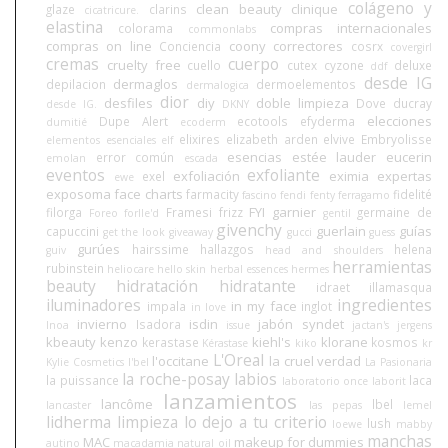
colágeno y
clean beauty
clinique
glaze
clarins
cicatricure.
elastina
compras internacionales
colorama
commonlabs
compras on line
coony
correctores
Conciencia
cosrx
covergirl
cremas
cuerpo
cruelty free
cuello
cutex
cyzone
deluxe
ddf
desde IG
dermaglos
depilacion
dermoelementos
dermalogica
dior
desfiles
diy
doble limpieza
Dove
ducray
desde IG.
DKNY
elecciones
Dupe Alert
ecotools
efyderma
dumitié
ecoderm
elixires
elizabeth arden
elvive
Embryolisse
elementos esenciales
elf
esencias
estée lauder
eucerin
error común
emolan
escada
eventos
exfoliante
exfoliación
eximia
expertas
exel
ewe
exposoma
face charts
farmacity
fidelité
fascino
fendi
fenty
ferragamo
FYI
garnier
filorga
Framesi
frizz
germaine de
Foreo
forlle'd
gentil
givenchy
guerlain
guías
capuccini
get the look
giveaway
gucci
guess
gurúes
hairssime
hallazgos
helena
guiv
head and shoulders
herramientas
rubinstein
heliocare
hello skin
herbal essences
hermes
beauty
hidratación
hidratante
idraet
illamasqua
iluminadores
ingredientes
in my face
impala
inglot
in love
invierno
isdin
jabón syndet
Isadora
Inoa
issue
jactan's
jergens
kbeauty
kenzo
kiehl's
klorane
kerastase
kosmos
Kérastase
kiko
kr
L'Oreal
l'occitane
la cruel verdad
Kylie Cosmetics
l'bel
La Pasionaria
la roche-posay
labios
la puissance
laca
laboratorio once
laborit
lanzamientos
lancôme
lbel
lancaster
las pepas
lemel
lidherma
limpieza
lo dejo a tu criterio
lush
loewe
mabby
manchas
MAC
makeup for dummies
autino
macadamia natural oil