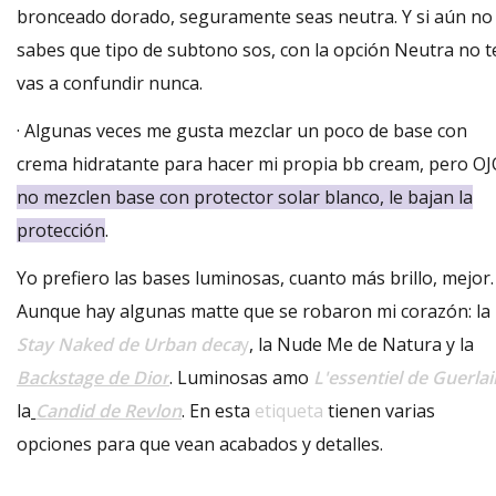
bronceado dorado, seguramente seas neutra. Y si aún no
sabes que tipo de subtono sos, con la opción Neutra no t
vas a confundir nunca.
·
Algunas veces me gusta mezclar un poco de base con
crema hidratante para hacer mi propia bb cream, pero OJ
no mezclen base con protector solar blanco, le bajan la
protección
.
Yo prefiero las bases luminosas, cuanto más brillo, mejor.
Aunque hay algunas matte que se robaron mi corazón: la
Stay Naked de Urban deca
y
, la Nude Me de Natura
y la
Backstage de Dior
. Luminosas amo
L'essentiel de Guerlai
la
Candid de Revlon
. En esta
etiqueta
tienen varias
opciones para que vean acabados y detalles.