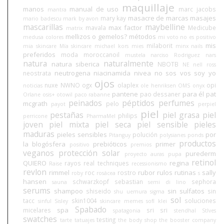
maquillaje
manos
manual de uso
marc jacobs
mantra
masacre de marcas
masajes
mary kay
mario badescu
mark by avon
mascarillas
maybelline
max factor
mavala
Medicube
matrix
mellizos o gemelos?
métodos
medusa colores
mi voto no es positivo
mis
milaborit
mia skincare
Mía skincare
michael kors
mies
minx nails
preferidos
moda
moroccanoil
mustela
narciso Rodriguez
nars
natura
naturalmente
natura siberica
NBOTB
NE
nell ross
neutrogena
niacinamida
nivea
no sos vos soy yo
neostrata
ojos
nuxe
NWNO
ogx
olaplex
opi
noticias
ole henriksen
OMS
onyx
pantene
para él
pat
pao dessaner
Orlane
osis+
otowil
paco rabanne
peinados
péptidos
perfumes
mcgrath
pelo
payot
perpiel
piel
pestañas
piel grasa
piel
philips
perricone
PharmaMel
joven
piel mixta
piel seca
piel sensible
pieles
maduras
pieles sensibles
por
polución
Pitanguy
polysianes
ponds
productos
la blogósfera
prebióticos
primer
positivo
premios
veganos
protección solar
purederm
proyecto auras
pupa
retinol
QUIERO
regina
rayos
real techniques
Raise
recessionismo
revlon
rimmel
rubor
rulos
rutinas
sally
roc
rostro
roby
rosácea
s
hansen
schwarzkopf
sebastian
sephora
sauna
semi di lino
serums
shampoo
sin sulfatos
shiseido
sin
shu uemura
sigma
sol
tacc
skin1004
soluciones
sinful
Sisley
skincare memes
sofí klei
Spabado
spa
micelares
sri sri
spatagonia
stendhal
StIves
swatches
testing
tarte
tatuajes
the body shop
the booster company