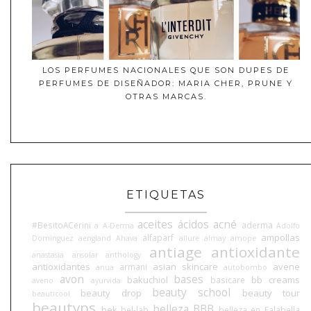
LOS PERFUMES NACIONALES QUE SON DUPES DE
PERFUMES DE DISEÑADOR: MARIA CHER, PRUNE Y
OTRAS MARCAS.
ETIQUETAS
aceites
ácidos
acné
#BesitoACerini
aderma
a
A-Derma
Adolfo
ampollas
alfaparf
Domínguez
aengland
Ahava
allure
almay
amope
antiage
antioxidante
anastasia
ansolar
anthology
antioxidantes
asian skincare
avene
armani
anua
autobombo
avon
bases
bakuchiol
bb creams
basicare
aveno
ayurvida
beauty school
beauty drop
beauty tour
beauticool
beautyps
belleza BBB
bek
bel-lab
belleza en Falabella