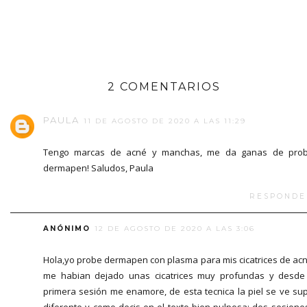
2 COMENTARIOS
PAULA
11 DE AGOSTO DE 2020 A LAS 11:29
Tengo marcas de acné y manchas, me da ganas de prob
dermapen! Saludos, Paula
RESPONDE
ANÓNIMO
12 DE AGOSTO DE 2020 A LAS 3:06
Hola,yo probe dermapen con plasma para mis cicatrices de acn
me habian dejado unas cicatrices muy profundas y desde
primera sesión me enamore, de esta tecnica la piel se ve su
diferente y como decis en el texto bien pulposa; dos sesione