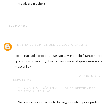
Me alegro mucho!!!
RESPONDER
MAR
10 DE SEPTIEMBRE DE 2020 A LAS 21:31
Hola Fruti, solo probé la mascarilla y me sobró tanto suero
que lo sigo usando. ¿El serum es similar al que viene en la
mascarilla?
RESPONDER
RESPUESTAS
VERÓNICA FRÁGOLA
10 DE SEPTIEMBRE
DE 2020 A LAS 21:49
No recuerdo exactamente los ingredientes, pero podes