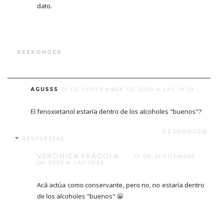
dato.
RESPONDER
AGUSSS
10 DE SEPTIEMBRE DE 2020 A LAS 19:29
El fenoxietanol estaría dentro de los alcoholes "buenos"?
RESPONDER
RESPUESTAS
VERÓNICA FRÁGOLA
10 DE SEPTIEMBRE
DE 2020 A LAS 19:43
Acá actúa como conservante, pero no, no estaría dentro
de los alcoholes "buenos" 😬