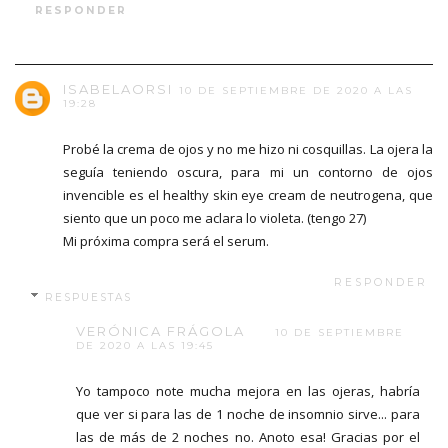
RESPONDER
ISABELAORSI
10 DE SEPTIEMBRE DE 2020 A LAS
19:28
Probé la crema de ojos y no me hizo ni cosquillas. La ojera la
seguía teniendo oscura, para mi un contorno de ojos
invencible es el healthy skin eye cream de neutrogena, que
siento que un poco me aclara lo violeta. (tengo 27)
Mi próxima compra será el serum.
RESPONDER
RESPUESTAS
VERÓNICA FRÁGOLA
10 DE SEPTIEMBRE
DE 2020 A LAS 19:45
Yo tampoco note mucha mejora en las ojeras, habría
que ver si para las de 1 noche de insomnio sirve... para
las de más de 2 noches no. Anoto esa! Gracias por el