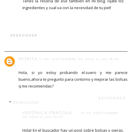
Tenes la reseña de ese también en mi blog. Fijate los
ingredientes y cual va con la necesidad de tu piel!
RESPONDER
MORITA
11 DE SEPTIEMBRE DE 2020 A LAS 18:03
Hola, si yo estoy probando el.suero y me parece
bueno,ahora te pregunto para contorno y mejorar las bolsas
q me recomiendas?
RESPONDER
RESPUESTAS
VERÓNICA FRÁGOLA
15 DE SEPTIEMBRE
DE 2020 A LAS 12:43
Hola! En el buscador hay un post sobre bolsas y ojeras,