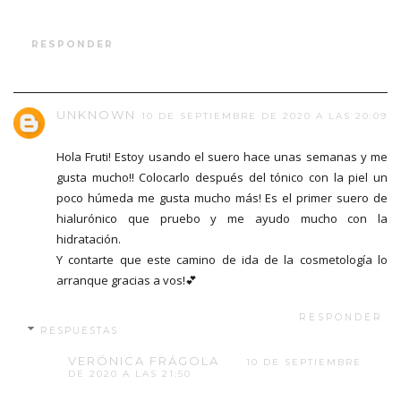
RESPONDER
UNKNOWN
10 DE SEPTIEMBRE DE 2020 A LAS 20:09
Hola Fruti! Estoy usando el suero hace unas semanas y me
gusta mucho!! Colocarlo después del tónico con la piel un
poco húmeda me gusta mucho más! Es el primer suero de
hialurónico que pruebo y me ayudo mucho con la
hidratación.
Y contarte que este camino de ida de la cosmetología lo
arranque gracias a vos!💕
RESPONDER
RESPUESTAS
VERÓNICA FRÁGOLA
10 DE SEPTIEMBRE
DE 2020 A LAS 21:50