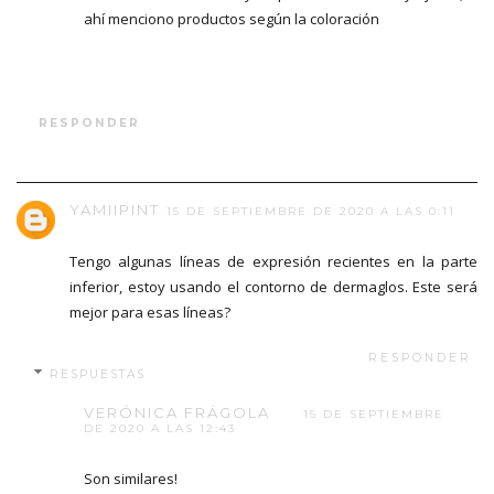
ahí menciono productos según la coloración
RESPONDER
YAMIIPINT
15 DE SEPTIEMBRE DE 2020 A LAS 0:11
Tengo algunas líneas de expresión recientes en la parte
inferior, estoy usando el contorno de dermaglos. Este será
mejor para esas líneas?
RESPONDER
RESPUESTAS
VERÓNICA FRÁGOLA
15 DE SEPTIEMBRE
DE 2020 A LAS 12:43
Son similares!