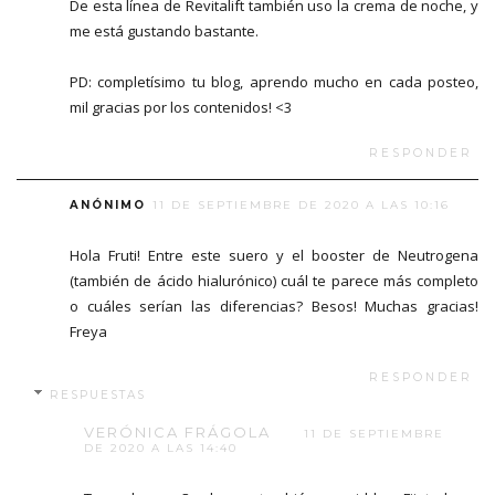
De esta línea de Revitalift también uso la crema de noche, y
me está gustando bastante.
PD: completísimo tu blog, aprendo mucho en cada posteo,
mil gracias por los contenidos! <3
RESPONDER
ANÓNIMO
11 DE SEPTIEMBRE DE 2020 A LAS 10:16
Hola Fruti! Entre este suero y el booster de Neutrogena
(también de ácido hialurónico) cuál te parece más completo
o cuáles serían las diferencias? Besos! Muchas gracias!
Freya
RESPONDER
RESPUESTAS
VERÓNICA FRÁGOLA
11 DE SEPTIEMBRE
DE 2020 A LAS 14:40